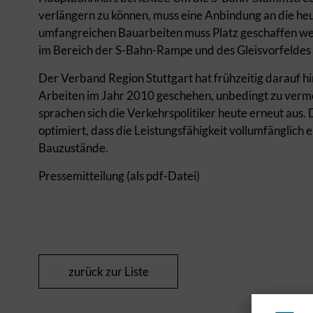
verlängern zu können, muss eine Anbindung an die he
umfangreichen Bauarbeiten muss Platz geschaffen we
im Bereich der S-Bahn-Rampe und des Gleisvorfeldes 
Der Verband Region Stuttgart hat frühzeitig darauf h
Arbeiten im Jahr 2010 geschehen, unbedingt zu verme
sprachen sich die Verkehrspolitiker heute erneut aus. D
optimiert, dass die Leistungsfähigkeit vollumfänglich er
Bauzustände.
Pressemitteilung (als pdf-Datei)
zurück zur Liste