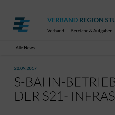
Regionaler Schulpreis
Expressbus RELEX
Internationale Bauaus
2027
ÖPNV-Finanzierung
Publikationen
VRS-Medienportal
VERBAND
REGION ST
Verband
Bereiche & Aufgaben
Alle News
20.09.2017
S-BAHN-BETRIEB
DER S21- INFR