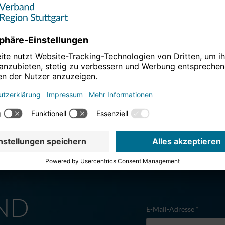
M
ND
E-Mail-Adresse *