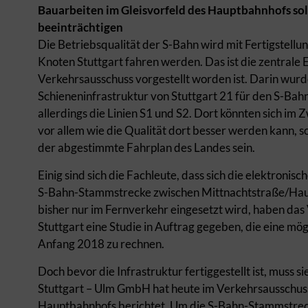
Bauarbeiten im Gleisvorfeld des Hauptbahnhofs soll
beeinträchtigen
Die Betriebsqualität der S-Bahn wird mit Fertigstell
Knoten Stuttgart fahren werden. Das ist die zentrale 
Verkehrsausschuss vorgestellt worden ist. Darin wur
Schieneninfrastruktur von Stuttgart 21 für den S-Ba
allerdings die Linien S1 und S2. Dort könnten sich i
vor allem wie die Qualität dort besser werden kann, s
der abgestimmte Fahrplan des Landes sein.
Einig sind sich die Fachleute, dass sich die elektronisc
S-Bahn-Stammstrecke zwischen Mittnachtstraße/Hau
bisher nur im Fernverkehr eingesetzt wird, haben da
Stuttgart eine Studie in Auftrag gegeben, die eine mö
Anfang 2018 zu rechnen.
Doch bevor die Infrastruktur fertiggestellt ist, muss 
Stuttgart – Ulm GmbH hat heute im Verkehrsausschu
Hauptbahnhofs berichtet. Um die S-Bahn-Stammstreck