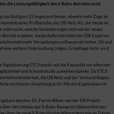
en die Leistungsfähigkeit des S-Bahn-Betriebs nicht
ung von Stuttgart 21 insgesamt besser, obwohl mehr Züge im
Erkenntnis eines Prüfberichts der DB Netz AG, der heute im
de untersucht, welche Veränderungen sich mit der neuen
hn-Betrieb ergeben. Sorgenfalten bereiten den DB-Experten
m Zwischentakt mehr Verspätungen aufbauen als bisher. Ob und
oll eine weitere Untersuchung zeigen. Grundlage dafür wird
he Signalisierung ETCS positiv auf die Kapazität vor allem der
ptbahnhof und Schwabstraße auswirken könnte. Da ETCS
s Verkehrsministerium, die DB Netz und der Verband Region
gliche technische Umsetzung prüft. Mit den Ergebnissen ist
sie gebaut werden. Dr. Florian Bitzer von der DB Projekt
ss über den Umbau der S-Bahn-Rampe im Gleisvorfeld des
e über die neue S-Bahn-Station Mittnachtstraße im Tunnel