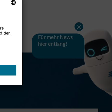
Für mehr News
hier entlang!