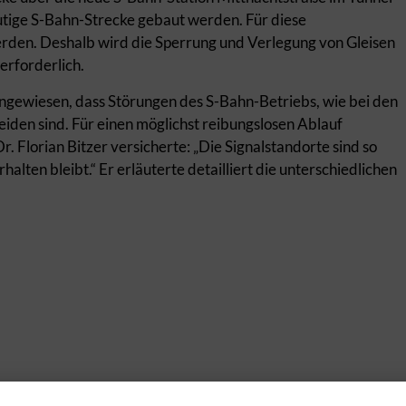
utige S-Bahn-Strecke gebaut werden. Für diese
rden. Deshalb wird die Sperrung und Verlegung von Gleisen
erforderlich.
ingewiesen, dass Störungen des S-Bahn-Betriebs, wie bei den
iden sind. Für einen möglichst reibungslosen Ablauf
r. Florian Bitzer versicherte: „Die Signalstandorte sind so
halten bleibt.“ Er erläuterte detailliert die unterschiedlichen