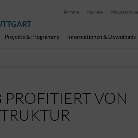
D
stellung
Abfallwirtschaft
Pedelec Ladestationen
Metropolregion Stut
Termine
Karriere
Sitzungsdoku
Wirtschaft und Tourismus
Geoinformation
Digitale Kanäle
UTTGART
Projekte & Programme
Informationen & Downloads
 PROFITIERT VON
ASTRUKTUR