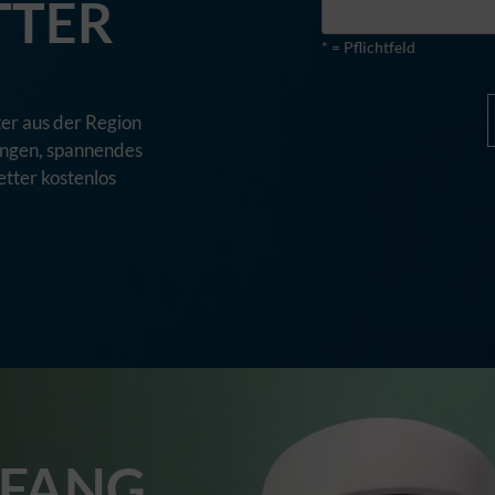
TTER
* = Pflichtfeld
er aus der Region
tungen, spannendes
tter kostenlos
FANG