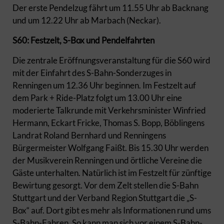
Der erste Pendelzug fährt um 11.55 Uhr ab Backnang
und um 12.22 Uhr ab Marbach (Neckar).
S60: Festzelt, S-Box und Pendelfahrten
Die zentrale Eröffnungsveranstaltung für die S60 wird
mit der Einfahrt des S-Bahn-Sonderzuges in
Renningen um 12.36 Uhr beginnen. Im Festzelt auf
dem Park + Ride-Platz folgt um 13.00 Uhr eine
moderierte Talkrunde mit Verkehrsminister Winfried
Hermann, Eckart Fricke, Thomas S. Bopp, Böblingens
Landrat Roland Bernhard und Renningens
Bürgermeister Wolfgang Faißt. Bis 15.30 Uhr werden
der Musikverein Renningen und örtliche Vereine die
Gäste unterhalten. Natürlich ist im Festzelt für zünftige
Bewirtung gesorgt. Vor dem Zelt stellen die S-Bahn
Stuttgart und der Verband Region Stuttgart die „S-
Box“ auf. Dort gibt es mehr als Informationen rund ums
S-Bahn-Fahren. So kann man sich vor einem S-Bahn-