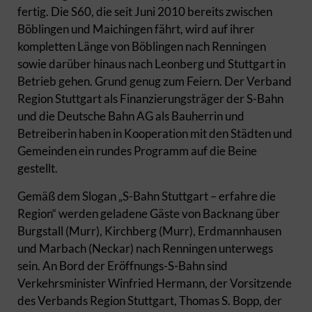
fertig. Die S60, die seit Juni 2010 bereits zwischen
Böblingen und Maichingen fährt, wird auf ihrer
kompletten Länge von Böblingen nach Renningen
sowie darüber hinaus nach Leonberg und Stuttgart in
Betrieb gehen. Grund genug zum Feiern. Der Verband
Region Stuttgart als Finanzierungsträger der S-Bahn
und die Deutsche Bahn AG als Bauherrin und
Betreiberin haben in Kooperation mit den Städten und
Gemeinden ein rundes Programm auf die Beine
gestellt.
Gemäß dem Slogan „S-Bahn Stuttgart – erfahre die
Region“ werden geladene Gäste von Backnang über
Burgstall (Murr), Kirchberg (Murr), Erdmannhausen
und Marbach (Neckar) nach Renningen unterwegs
sein. An Bord der Eröffnungs-S-Bahn sind
Verkehrsminister Winfried Hermann, der Vorsitzende
des Verbands Region Stuttgart, Thomas S. Bopp, der