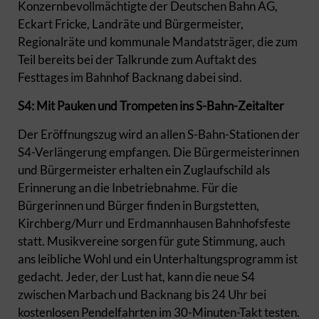
Konzernbevollmächtigte der Deutschen Bahn AG,
Eckart Fricke, Landräte und Bürgermeister,
Regionalräte und kommunale Mandatsträger, die zum
Teil bereits bei der Talkrunde zum Auftakt des
Festtages im Bahnhof Backnang dabei sind.
S4: Mit Pauken und Trompeten ins S-Bahn-Zeitalter
Der Eröffnungszug wird an allen S-Bahn-Stationen der
S4-Verlängerung empfangen. Die Bürgermeisterinnen
und Bürgermeister erhalten ein Zuglaufschild als
Erinnerung an die Inbetriebnahme. Für die
Bürgerinnen und Bürger finden in Burgstetten,
Kirchberg/Murr und Erdmannhausen Bahnhofsfeste
statt. Musikvereine sorgen für gute Stimmung, auch
ans leibliche Wohl und ein Unterhaltungsprogramm ist
gedacht. Jeder, der Lust hat, kann die neue S4
zwischen Marbach und Backnang bis 24 Uhr bei
kostenlosen Pendelfahrten im 30-Minuten-Takt testen.