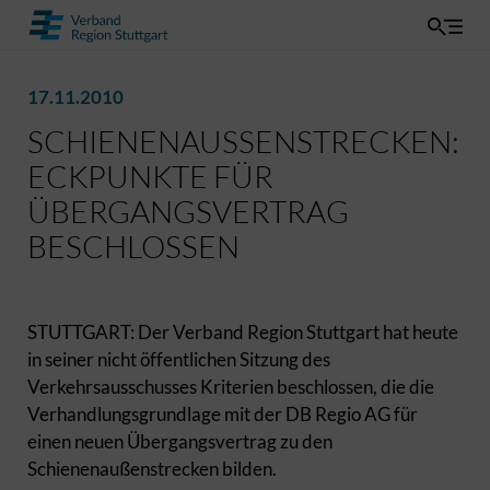
17.11.2010
SCHIENENAUSSENSTRECKEN: E
CKPUNKTE FÜR Ü
BERGANGSVERTRAG B
ESCHLOSSEN
STUTTGART: Der Verband Region Stuttgart hat heute
in seiner nicht öffentlichen Sitzung des
Verkehrsausschusses Kriterien beschlossen, die die
Verhandlungsgrundlage mit der DB Regio AG für
einen neuen Übergangsvertrag zu den
Schienenaußenstrecken bilden.