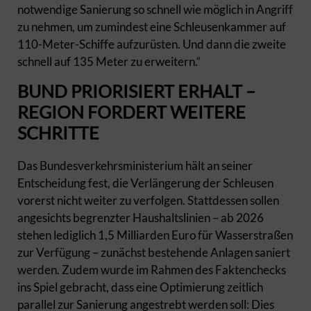
notwendige Sanierung so schnell wie möglich in Angriff
zu nehmen, um zumindest eine Schleusenkammer auf
110-Meter-Schiffe aufzurüsten. Und dann die zweite
schnell auf 135 Meter zu erweitern.“
BUND PRIORISIERT ERHALT –
REGION FORDERT WEITERE
SCHRITTE
Das Bundesverkehrsministerium hält an seiner
Entscheidung fest, die Verlängerung der Schleusen
vorerst nicht weiter zu verfolgen. Stattdessen sollen
angesichts begrenzter Haushaltslinien – ab 2026
stehen lediglich 1,5 Milliarden Euro für Wasserstraßen
zur Verfügung – zunächst bestehende Anlagen saniert
werden. Zudem wurde im Rahmen des Faktenchecks
ins Spiel gebracht, dass eine Optimierung zeitlich
parallel zur Sanierung angestrebt werden soll: Dies