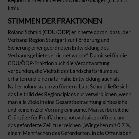
Region für Freiflächen-Fotovoltaik-Anlagen (ca. 24,5
km²).
STIMMEN DER FRAKTIONEN
Roland Schmid (CDU/ÖDP) erinnerte daran, dass „der
Verband Region Stuttgart zur Förderung und
Sicherung einer geordneten Entwicklung des
Verbandsgebietes errichtet wurde“. Damit sei für die
CDU/ÖDP-Fraktion auch die Verantwortung
verbunden, die Vielfalt der Landschaftsräume zu
erhalten und eine naturnahe Entwicklung auch als
Naherholungsraum zu fördern. Laut Schmid ließe sich
das Leitbild des Regionalplans nur verwirklichen, wenn
man alle Ziele in eine Gesamtbetrachtung einbeziehe
und keinem Ziel Vorrang einräume. Man sei bereit die
Grünzüge für Freiflächenphotovoltaik zu öffnen, um
das geforderte Zeil zu erreichen. „Wir gehen mit 0,7 %,
einem Mehrfachen des Geforderten, in die Offenlaben