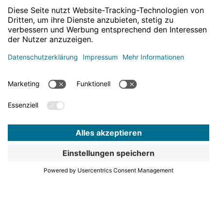
Verband
Über uns
Verbandsstruktur
Beteiligungen und Regionale Initiativen
Karriere
Bereiche & Aufgaben
Für mehr News
Mobilität
hier entlang!
Regionalplanung
Wirtschaftsförderung
Sport und Kultur
Projekte & Programme
Überblick