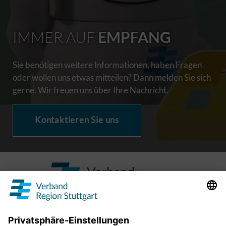
IMMER AUF
EMPFANG
Sie benötigen weitere Informationen, haben Fragen
oder wollen uns etwas mitteilen? Dann melden Sie sich
gerne. Wir freuen uns über Ihre Nachricht.
Kontaktieren Sie uns