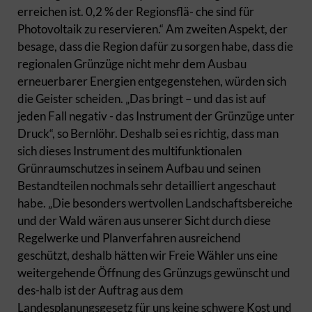
erreichen ist. 0,2 % der Regionsflä- che sind für
Photovoltaik zu reservieren.“ Am zweiten Aspekt, der
besage, dass die Region dafür zu sorgen habe, dass die
regionalen Grünzüge nicht mehr dem Ausbau
erneuerbarer Energien entgegenstehen, würden sich
die Geister scheiden. „Das bringt – und das ist auf
jeden Fall negativ - das Instrument der Grünzüge unter
Druck“, so Bernlöhr. Deshalb sei es richtig, dass man
sich dieses Instrument des multifunktionalen
Grünraumschutzes in seinem Aufbau und seinen
Bestandteilen nochmals sehr detailliert angeschaut
habe. „Die besonders wertvollen Landschaftsbereiche
und der Wald wären aus unserer Sicht durch diese
Regelwerke und Planverfahren ausreichend
geschützt, deshalb hätten wir Freie Wähler uns eine
weitergehende Öffnung des Grünzugs gewünscht und
des-halb ist der Auftrag aus dem
Landesplanungsgesetz für uns keine schwere Kost und