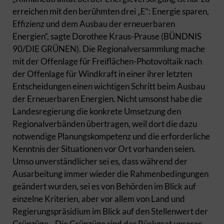
erreichen mit den berühmten drei „E“: Energie sparen,
Effizienz und dem Ausbau der erneuerbaren
Energien“, sagte Dorothee Kraus-Prause (BÜNDNIS
90/DIE GRÜNEN). Die Regionalversammlung mache
mit der Offenlage für Freiflächen-Photovoltaik nach
der Offenlage für Windkraft in einer ihrer letzten
Entscheidungen einen wichtigen Schritt beim Ausbau
der Erneuerbaren Energien. Nicht umsonst habe die
Landesregierung die konkrete Umsetzung den
Regionalverbänden übertragen, weil dort die dazu
notwendige Planungskompetenz und die erforderliche
Kenntnis der Situationen vor Ort vorhanden seien.
Umso unverständlicher sei es, dass während der
Ausarbeitung immer wieder die Rahmenbedingungen
geändert wurden, sei es von Behörden im Blick auf
einzelne Kriterien, aber vor allem von Land und
Regierungspräsidium im Blick auf den Stellenwert der
Grünzüge. „Die Grünzüge sind das Rückgrat unseres