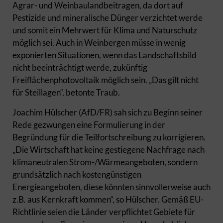
Agrar- und Weinbaulandbeitragen, da dort auf
Pestizide und mineralische Dünger verzichtet werde
und somit ein Mehrwert für Klima und Naturschutz
möglich sei. Auch in Weinbergen müsse in wenig
exponierten Situationen, wenn das Landschaftsbild
nicht beeinträchtigt werde, zukünftig
Freiflächenphotovoltaik möglich sein. „Das gilt nicht
für Steillagen“, betonte Traub.
Joachim Hülscher (AfD/FR) sah sich zu Beginn seiner
Rede gezwungen eine Formulierung in der
Begründung für die Teilfortschreibung zu korrigieren.
„Die Wirtschaft hat keine gestiegene Nachfrage nach
klimaneutralen Strom-/Wärmeangeboten, sondern
grundsätzlich nach kostengünstigen
Energieangeboten, diese könnten sinnvollerweise auch
z.B. aus Kernkraft kommen“, so Hülscher. Gemäß EU-
Richtlinie seien die Länder verpflichtet Gebiete für