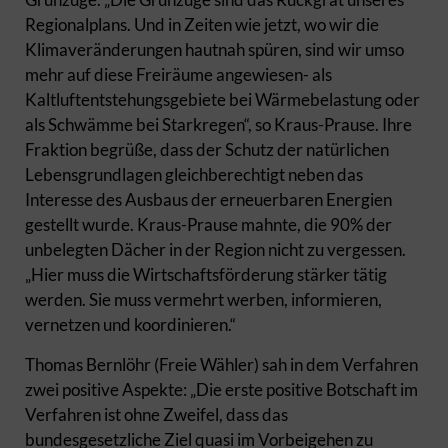
Regionalplans. Und in Zeiten wie jetzt, wo wir die
Klimaveränderungen hautnah spüren, sind wir umso
mehr auf diese Freiräume angewiesen- als
Kaltluftentstehungsgebiete bei Wärmebelastung oder
als Schwämme bei Starkregen“, so Kraus-Prause. Ihre
Fraktion begrüße, dass der Schutz der natürlichen
Lebensgrundlagen gleichberechtigt neben das
Interesse des Ausbaus der erneuerbaren Energien
gestellt wurde. Kraus-Prause mahnte, die 90% der
unbelegten Dächer in der Region nicht zu vergessen.
„Hier muss die Wirtschaftsförderung stärker tätig
werden. Sie muss vermehrt werben, informieren,
vernetzen und koordinieren.“
Thomas Bernlöhr (Freie Wähler) sah in dem Verfahren
zwei positive Aspekte: „Die erste positive Botschaft im
Verfahren ist ohne Zweifel, dass das
bundesgesetzliche Ziel quasi im Vorbeigehen zu