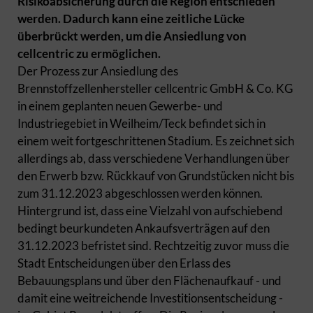
Risikoabsicherung durch die Region entschieden
werden. Dadurch kann eine zeitliche Lücke
überbrückt werden, um die Ansiedlung von
cellcentric zu ermöglichen.
Der Prozess zur Ansiedlung des
Brennstoffzellenhersteller cellcentric GmbH & Co. KG
in einem geplanten neuen Gewerbe- und
Industriegebiet in Weilheim/Teck befindet sich in
einem weit fortgeschrittenen Stadium. Es zeichnet sich
allerdings ab, dass verschiedene Verhandlungen über
den Erwerb bzw. Rückkauf von Grundstücken nicht bis
zum 31.12.2023 abgeschlossen werden können.
Hintergrund ist, dass eine Vielzahl von aufschiebend
bedingt beurkundeten Ankaufsverträgen auf den
31.12.2023 befristet sind. Rechtzeitig zuvor muss die
Stadt Entscheidungen über den Erlass des
Bebauungsplans und über den Flächenaufkauf - und
damit eine weitreichende Investitionsentscheidung -