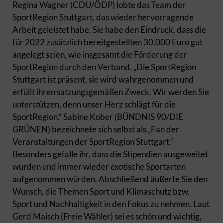
Regina Wagner (CDU/ÖDP) lobte das Team der
SportRegion Stuttgart, das wieder hervorragende
Arbeit geleistet habe. Sie habe den Eindruck, dass die
für 2022 zusätzlich bereitgestellten 30.000 Euro gut
angelegt seien, wie insgesamt die Förderung der
SportRegion durch den Verband. „Die SportRegion
Stuttgart ist präsent, sie wird wahrgenommen und
erfüllt ihren satzungsgemäßen Zweck. Wir werden Sie
unterstützen, denn unser Herz schlägt für die
SportRegion.“ Sabine Kober (BÜNDNIS 90/DIE
GRÜNEN) bezeichnete sich selbst als „Fan der
Veranstaltungen der SportRegion Stuttgart.“
Besonders gefalle ihr, dass die Stipendien ausgeweitet
wurden und immer wieder exotische Sportarten
aufgenommen würden. Abschließend äußerte Sie den
Wunsch, die Themen Sport und Klimaschutz bzw.
Sport und Nachhaltigkeit in den Fokus zu nehmen. Laut
Gerd Maisch (Freie Wähler) sei es schön und wichtig,