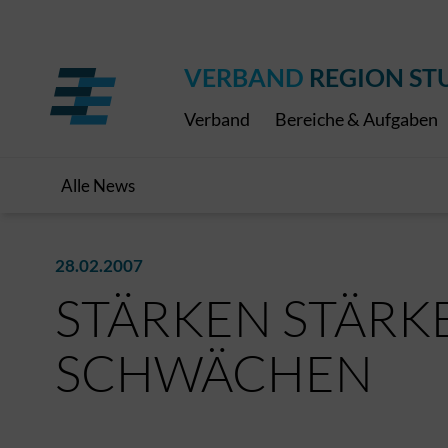
Regionaler Schulpreis
Expressbus RELEX
Internationale Bauaus
2027
ÖPNV-Finanzierung
Publikationen
VRS-Medienportal
VERBAND
REGION ST
Verband
Bereiche & Aufgaben
Alle News
28.02.2007
STÄRKEN STÄRK
SCHWÄCHEN