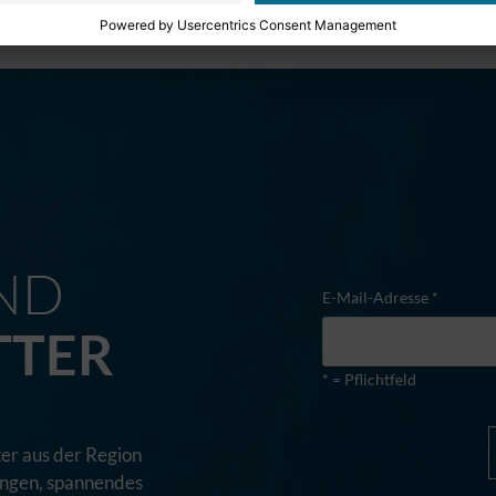
M
ND
E-Mail-Adresse *
TTER
* = Pflichtfeld
er aus der Region
tungen, spannendes