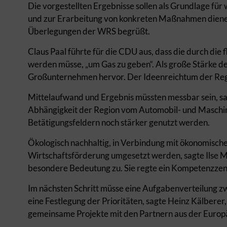
Die vorgestellten Ergebnisse sollen als Grundlage für
und zur Erarbeitung von konkreten Maßnahmen dienen
Überlegungen der WRS begrüßt.
Claus Paal führte für die CDU aus, dass die durch die
werden müsse, „um Gas zu geben“. Als große Stärke der
Großunternehmen hervor. Der Ideenreichtum der Regio
Mittelaufwand und Ergebnis müssten messbar sein, sag
Abhängigkeit der Region vom Automobil- und Maschin
Betätigungsfeldern noch stärker genutzt werden.
Ökologisch nachhaltig, in Verbindung mit ökonomische
Wirtschaftsförderung umgesetzt werden, sagte Ilse 
besondere Bedeutung zu. Sie regte ein Kompetenzzen
Im nächsten Schritt müsse eine Aufgabenverteilung zw
eine Festlegung der Prioritäten, sagte Heinz Kälberer,
gemeinsame Projekte mit den Partnern aus der Europä