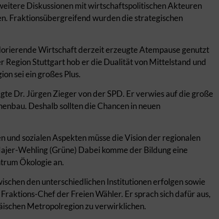
 weitere Diskussionen mit wirtschaftspolitischen Akteuren
. Fraktionsübergreifend wurden die strategischen
 florierende Wirtschaft derzeit erzeugte Atempause genutzt
 Region Stuttgart hob er die Dualität von Mittelstand und
n sei ein großes Plus.
te Dr. Jürgen Zieger von der SPD. Er verwies auf die große
enbau. Deshalb sollten die Chancen in neuen
n und sozialen Aspekten müsse die Vision der regionalen
Majer-Wehling (Grüne) Dabei komme der Bildung eine
trum Ökologie an.
ischen den unterschiedlichen Institutionen erfolgen sowie
 Fraktions-Chef der Freien Wähler. Er sprach sich dafür aus,
ischen Metropolregion zu verwirklichen.