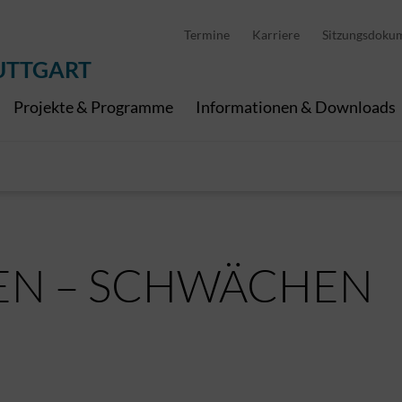
D
stellung
Abfallwirtschaft
Pedelec Ladestationen
Metropolregion Stut
Termine
Karriere
Sitzungsdoku
Wirtschaft und Tourismus
Geoinformation
Digitale Kanäle
UTTGART
Projekte & Programme
Informationen & Downloads
EN – SCHWÄCHEN