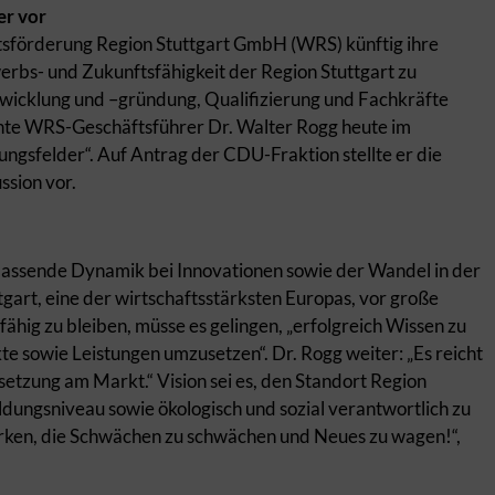
er vor
sförderung Region Stuttgart GmbH (WRS) künftig ihre
bs- und Zukunftsfähigkeit der Region Stuttgart zu
icklung und –gründung, Qualifizierung und Fachkräfte
nte WRS-Geschäftsführer Dr. Walter Rogg heute im
ungsfelder“. Auf Antrag der CDU-Fraktion stellte er die
ssion vor.
hlassende Dynamik bei Innovationen sowie der Wandel in der
ttgart, eine der wirtschaftsstärksten Europas, vor große
ig zu bleiben, müsse es gelingen, „erfolgreich Wissen zu
e sowie Leistungen umzusetzen“. Dr. Rogg weiter: „Es reicht
msetzung am Markt.“ Vision sei es, den Standort Region
ldungsniveau sowie ökologisch und sozial verantwortlich zu
 stärken, die Schwächen zu schwächen und Neues zu wagen!“,