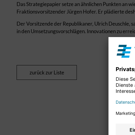
Das Strategiepapier setze an ähnlichen Punkten an w
Fraktionsvorsitzender Jürgen Hofer. Er plädierte de
Der Vorsitzende der Republikaner, Ulrich Deuschle, sa
in den Umsetzungsvorschlägen. Innovationen zu erre
zurück zur Liste