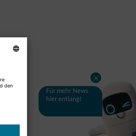
Für mehr News
hier entlang!