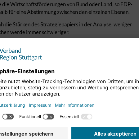
ie die Wirtschaftsförderungen von Bund oder Land, so FDP-
shalb für eine Abstimmung zwischen den einzelnen Ebenen.
h die Stärken des Strategiepapiers in der Analyse, weniger
ichen werde immer schwieriger.