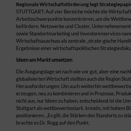
Regionale Wirtschaftsförderung legt Strategiepapi
STUTTGART: Auf vier Bereiche möchte die Wirtschaft
Arbeitsschwerpunkte konzentrieren, um die Wettbewer
befördern. Netzwerke und Cluster, Unternehmensentw
sowie Standortmarketing und Investorenservices nan
Wirtschaftsauschuss als zentrale „strate-gische Handl
Ergebnisse einer wirtschaftspolitischen Strategiedisku
Ideen am Markt umsetzen
Die Ausgangslage sei nach wie vor gut, aber eine nac
globalisierten Wirtschaft stellten auch die Region Stu
Herausforderungen. Um auch weiterhin wettbewerbsfäh
erzeugen, neu zu kombinieren und in Prozesse, Produkt
nicht aus, nur Ideen zu haben, entscheidend ist die U
Stuttgart als wettbewerbsstark, kreativ, mit hohem Bi
positionieren. „Es gilt, die Stärken des Standorts zu
brachte es Dr. Rogg auf den Punkt.