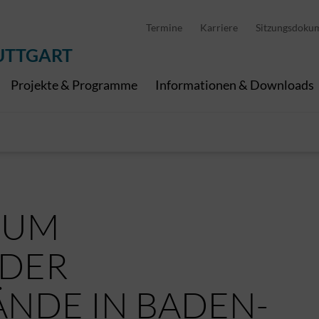
D
stellung
Abfallwirtschaft
Pedelec Ladestationen
Metropolregion Stut
Termine
Karriere
Sitzungsdoku
Wirtschaft und Tourismus
Geoinformation
Digitale Kanäle
UTTGART
Projekte & Programme
Informationen & Downloads
ZUM
 DER
NDE IN BADEN-