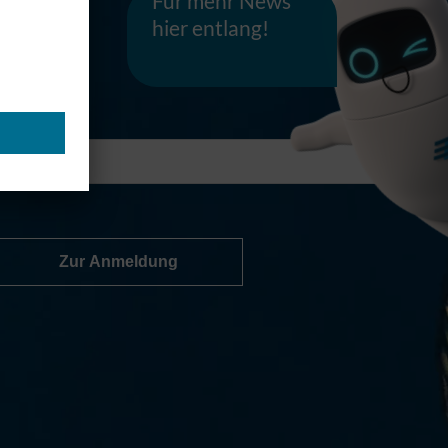
hier entlang!
Zur Anmeldung