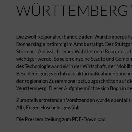
WÜRTTEMBERG 
Die zwölf Regionalverbände Baden-Württembergs hab
Donnerstag einstimmig im Amt bestätigt. Der Stuttgar
Stuttgart. Anlässlich seiner Wahl betonte Bopp, dass 
wichtiger werde. So seien einzelne Städte und Gemei
des Technologiewandels in der Wirtschaft, der Mobi
Beschleunigung von Infrastrukturmaßnahmen zunehme
der regionalen Zusammenarbeit, zugeschnitten auf di
Württemberg. Dieser Aufgabe möchte sich Bopp in de
Zum stellvertretenden Vorsitzenden wurde ebenfalls
Alb, Eugen Höschele, gewählt.
Die Pressemitteilung zum PDF-Download