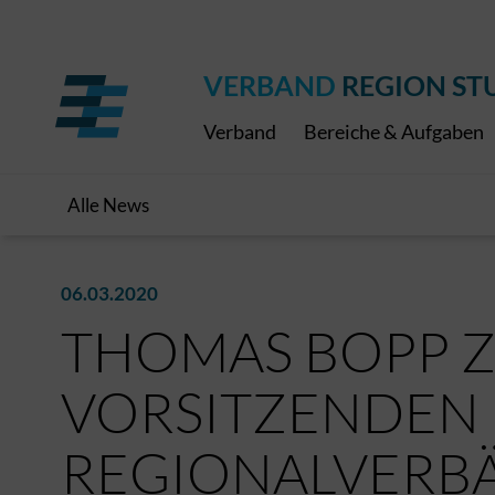
Regionaler Schulpreis
Expressbus RELEX
Internationale Bauaus
2027
ÖPNV-Finanzierung
Publikationen
VRS-Medienportal
VERBAND
REGION ST
Verband
Bereiche & Aufgaben
Alle News
06.03.2020
THOMAS BOPP 
VORSITZENDEN
REGIONALVERBÄ