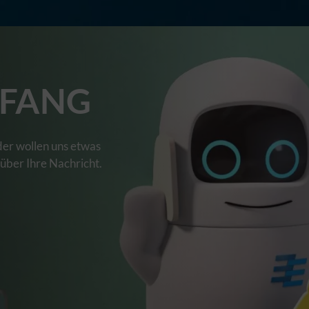
FANG
der wollen uns etwas
 über Ihre Nachricht.