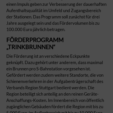
einen Impuls geben zur Verbesserung der dauerhaften
Aufenthaltsqualität im Umfeld und Zugangsbereich
der Stationen. Das Programm soll zunächst für drei
Jahre ausgelegt sein und das Fördervolumen bis zu
100.000 Euro jährlich betragen.
FÖRDERPROGRAMM
„TRINKBRUNNEN“
Die Förderung ist an verschiedene Eckpunkte
geknüpft. Dazu gehört unter anderem, dass maximal
ein Brunnen pro S-Bahnstation vorgesehen ist.
Gefördert werden zudem weitere Standorte, die von
Schienenverkehren in der Aufgabenträgerschaft des
Verbands Region Stuttgart bedient werden. Die
Region beteiligt sich anteilig an den reinen Geräte-
Anschaffungs-Kosten. Im Innenbereich von öffentlich
zugänglichen Gebäuden fördert die Region mit bis zu
5.000 Euro, im Außenbereich mit bis zu 10.000 Euro.