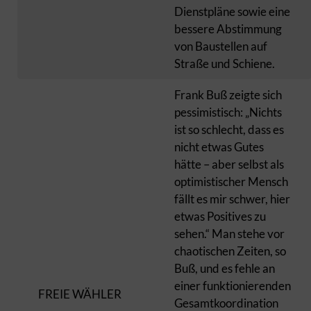
Dienstpläne sowie eine
bessere Abstimmung
von Baustellen auf
Straße und Schiene.
Frank Buß zeigte sich
pessimistisch: „Nichts
ist so schlecht, dass es
nicht etwas Gutes
hätte – aber selbst als
optimistischer Mensch
fällt es mir schwer, hier
etwas Positives zu
sehen.“ Man stehe vor
chaotischen Zeiten, so
Buß, und es fehle an
einer funktionierenden
FREIE WÄHLER
Gesamtkoordination