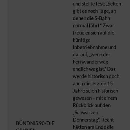
und stellte fest: „Selten
gibt es noch Tage, an
denen die S-Bahn
normal fährt.“ Zwar
freue er sich auf die
künftige
Inbetriebnahme und
darauf, „wenn der
Fernwanderweg
endlich weg ist.“ Das
werde historisch doch
auch die letzten 15
Jahre seien historisch
gewesen – mit einem
Rückblick auf den
„Schwarzen
Donnerstag“. Recht
BÜNDNIS 90/DIE
hätten am Ende die