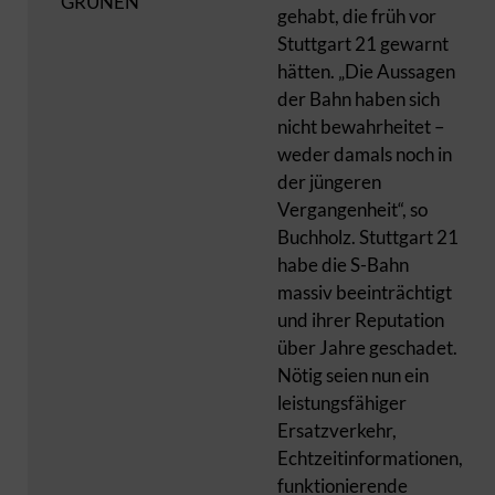
GRÜNEN
gehabt, die früh vor
Stuttgart 21 gewarnt
hätten. „Die Aussagen
der Bahn haben sich
nicht bewahrheitet –
weder damals noch in
der jüngeren
Vergangenheit“, so
Buchholz. Stuttgart 21
habe die S-Bahn
massiv beeinträchtigt
und ihrer Reputation
über Jahre geschadet.
Nötig seien nun ein
leistungsfähiger
Ersatzverkehr,
Echtzeitinformationen,
funktionierende