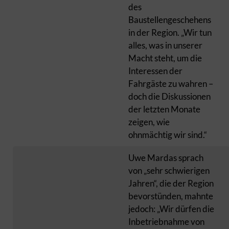
des
Baustellengeschehens
in der Region. „Wir tun
alles, was in unserer
Macht steht, um die
Interessen der
Fahrgäste zu wahren –
doch die Diskussionen
der letzten Monate
zeigen, wie
ohnmächtig wir sind.“
Uwe Mardas sprach
von „sehr schwierigen
Jahren“, die der Region
bevorstünden, mahnte
jedoch: „Wir dürfen die
Inbetriebnahme von