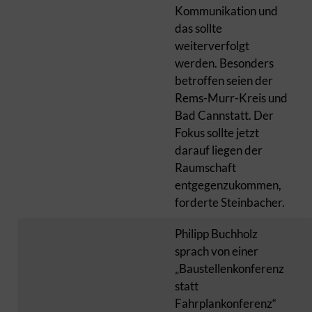
Kommunikation und
das sollte
weiterverfolgt
werden. Besonders
betroffen seien der
Rems-Murr-Kreis und
Bad Cannstatt. Der
Fokus sollte jetzt
darauf liegen der
Raumschaft
entgegenzukommen,
forderte Steinbacher.
Philipp Buchholz
sprach von einer
„Baustellenkonferenz
statt
Fahrplankonferenz“