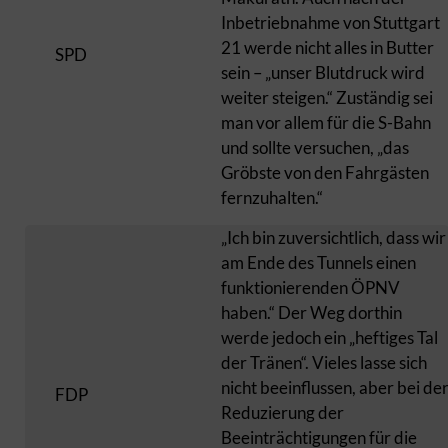
Inbetriebnahme von Stuttgart
21 werde nicht alles in Butter
SPD
sein – „unser Blutdruck wird
weiter steigen.“ Zuständig sei
man vor allem für die S-Bahn
und sollte versuchen, „das
Gröbste von den Fahrgästen
fernzuhalten.“
„Ich bin zuversichtlich, dass wir
am Ende des Tunnels einen
funktionierenden ÖPNV
haben.“ Der Weg dorthin
werde jedoch ein „heftiges Tal
der Tränen“. Vieles lasse sich
nicht beeinflussen, aber bei de
FDP
Reduzierung der
Beeinträchtigungen für die