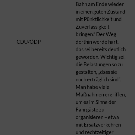
Bahn am Ende wieder
in einen guten Zustand
mit Pünktlichkeit und
Zuverlässigkeit
bringen.“ Der Weg
CDU/ÖDP
dorthin werde hart,
das sei bereits deutlich
geworden. Wichtig sei,
die Belastungen so zu
gestalten, „dass sie
noch erträglich sind“.
Man habe viele
Maßnahmen ergriffen,
um es im Sinne der
Fahrgäste zu
organisieren – etwa
mit Ersatzverkehren
und rechtzeitiger