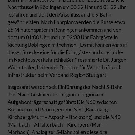
Nachtbusse in Böblingen um 00:32 Uhr und 01:32 Uhr
losfahren und dort den Anschluss an die S-Bahn
gewährleisten. Nach Fahrplan werden die Busse etwa
25 Minuten später in Renningen ankommen und von
dort um 01:00 Uhr und um 02:00 Uhr Fahrgäste in
Richtung Böblingen mitnehmen. „Damit können wir auf
dieser Strecke eine für die Fahrgäste spürbare Lücke
im Nachtbusverkehr schließen,“ resümierte Dr. Jürgen
Wurmthaler, Leitender Direktor für Wirtschaft und
Infrastruktur beim Verband Region Stuttgart.
Insgesamt werden seit Einführung der Nacht S-Bahn
drei Nachtbuslinien der Region in regionaler
Aufgabenträgerschaft geführt: Die N60 zwischen
Böblingen und Renningen, die N30 (Backnang –
Kirchberg/Murr – Aspach – Backnang) und die N40
(Marbach – Affalterbach – Kirchberg/Murr –
Marbach). Analog zur S-Bahn sollen diese drei