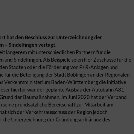
rt hat den Beschluss zur Unterzeichnung der
 – Sindelfingen vertagt.
eit längerem mit unterschiedlichen Partnern für die
und Sindelfingen. Als Beispiele seien hier Zuschüsse für die
eiden Städten oder die Förderung von P+R-Anlagen und
 für die Beteiligung der Stadt Böblingen an der Regionalen
das Verkehrsministerium Baden-Württemberg die Initiative
uslöser hierfür war der geplante Ausbau der Autobahn A81
 Grund der Baumaßnahmen. Im Juni 2020 hat der Verband
n seine grundsätzliche Bereitschaft zur Mitarbeit am
 hat sich der Verkehrsausschuss der Region jedoch
er die Unterzeichnung der Gründungserklärung des