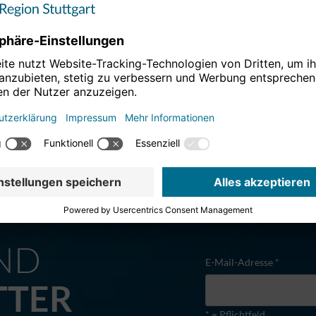
M
ND
E-Mail-Adresse *
TTER
* = Pflichtfeld