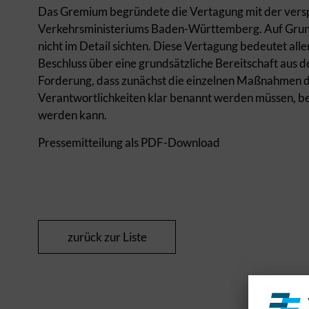
Das Gremium begründete die Vertagung mit der vers
Verkehrsministeriums Baden-Württemberg. Auf Grund 
nicht im Detail sichten. Diese Vertagung bedeutet all
Beschluss über eine grundsätzliche Bereitschaft aus 
Forderung, dass zunächst die einzelnen Maßnahmen d
Verantwortlichkeiten klar benannt werden müssen, be
werden kann.
Pressemitteilung als PDF-Download
zurück zur Liste