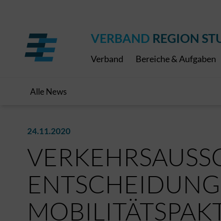
Regionaler Schulpreis
Expressbus RELEX
Internationale Bauaus
2027
ÖPNV-Finanzierung
Publikationen
VRS-Medienportal
VERBAND
REGION ST
Verband
Bereiche & Aufgaben
Alle News
24.11.2020
VERKEHRSAUSS
ENTSCHEIDUNG
MOBILITÄTSPAK