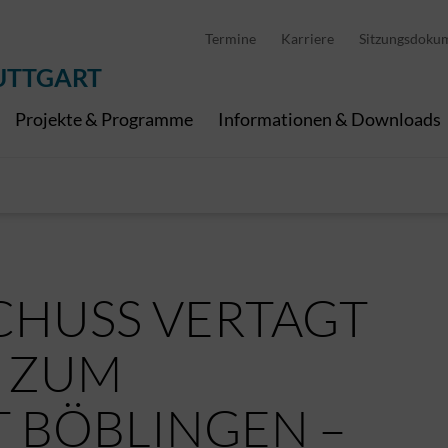
D
stellung
Abfallwirtschaft
Pedelec Ladestationen
Metropolregion Stut
Termine
Karriere
Sitzungsdoku
Wirtschaft und Tourismus
Geoinformation
Digitale Kanäle
UTTGART
Projekte & Programme
Informationen & Downloads
CHUSS VERTAGT
 ZUM
T BÖBLINGEN –