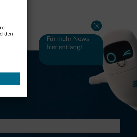
Für mehr News
hier entlang!