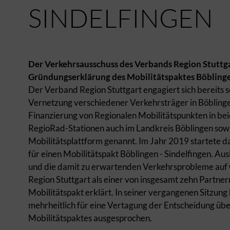
SINDELFINGEN
Der Verkehrsausschuss des Verbands Region Stuttga
Gründungserklärung des Mobilitätspaktes Böblingen
Der Verband Region Stuttgart engagiert sich bereits s
Vernetzung verschiedener Verkehrsträger in Böblingen 
Finanzierung von Regionalen Mobilitätspunkten in b
RegioRad-Stationen auch im Landkreis Böblingen sowie
Mobilitätsplattform genannt. Im Jahr 2019 startete 
für einen Mobilitätspakt Böblingen - Sindelfingen. A
und die damit zu erwartenden Verkehrsprobleme auf
Region Stuttgart als einer von insgesamt zehn Partner
Mobilitätspakt erklärt. In seiner vergangenen Sitzung
mehrheitlich für eine Vertagung der Entscheidung üb
Mobilitätspaktes ausgesprochen.