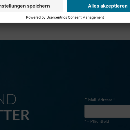
M
ND
E-Mail-Adresse *
TTER
* = Pflichtfeld