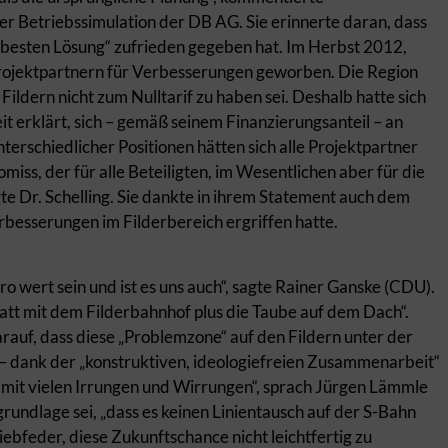
der Betriebssimulation der DB AG. Sie erinnerte daran, dass
itbesten Lösung“ zufrieden gegeben hat. Im Herbst 2012,
 Projektpartnern für Verbesserungen geworben. Die Region
ildern nicht zum Nulltarif zu haben sei. Deshalb hatte sich
t erklärt, sich – gemäß seinem Finanzierungsanteil – an
terschiedlicher Positionen hätten sich alle Projektpartner
ss, der für alle Beteiligten, im Wesentlichen aber für die
agte Dr. Schelling. Sie dankte in ihrem Statement auch dem
erbesserungen im Filderbereich ergriffen hatte.
 wert sein und ist es uns auch“, sagte Rainer Ganske (CDU).
tatt mit dem Filderbahnhof plus die Taube auf dem Dach“.
rauf, dass diese „Problemzone“ auf den Fildern unter der
– dank der „konstruktiven, ideologiefreien Zusammenarbeit“
 mit vielen Irrungen und Wirrungen“, sprach Jürgen Lämmle
grundlage sei, „dass es keinen Linientausch auf der S-Bahn
ebfeder, diese Zukunftschance nicht leichtfertig zu