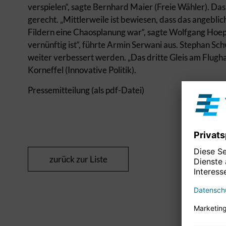
verspielen“, sagte Bernhard Maier (Freie Wähler). D
gerecht. „Mittlerweile ist bewiesen, dass das angebli
Fildern eine Chaosplanung war“, sagte Wolfgang Hoepf
vernünftig ist“, führte Armin Serwani aus. Stephan S
weiter verbessert werden. „Das dritte Gleis am Flughaf
Korneffel (Innovative Politik).
Pressemitteilung (als pdf-Datei)
zurück zur Liste