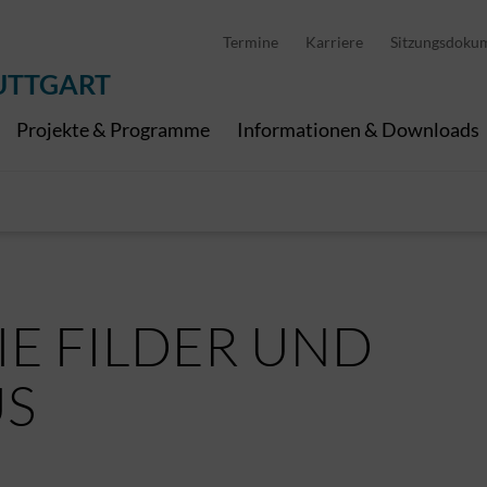
D
stellung
Abfallwirtschaft
Pedelec Ladestationen
Metropolregion Stut
Termine
Karriere
Sitzungsdoku
Wirtschaft und Tourismus
Geoinformation
Digitale Kanäle
UTTGART
Projekte & Programme
Informationen & Downloads
IE FILDER UND
US