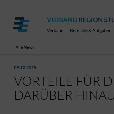
Regionaler Schulpreis
Expressbus RELEX
Internationale Bauaus
2027
ÖPNV-Finanzierung
Publikationen
VRS-Medienportal
VERBAND
REGION ST
Verband
Bereiche & Aufgaben
Alle News
09.12.2015
VORTEILE FÜR D
DARÜBER HINA