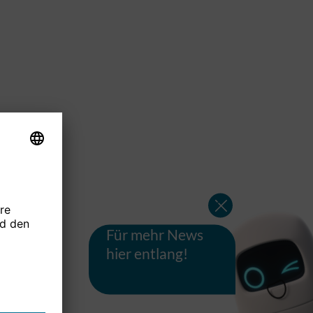
Für mehr News
hier entlang!