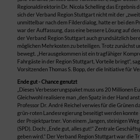
Regionaldirektorin Dr. Nicola Schelling das Ergebnis 
sich der Verband Region Stuttgart nicht mit der „zwe
unmittelbar nach dem Filderdialog, hatte er bei den
war der Auffassung, dass eine bessere Lösung auf den F
der Verband Region Stuttgart auch grundsätzlich berei
möglichen Mehrkosten zu beteiligen. Trotz zunächst un
bewegt. „Herausgekommen ist ein tragfähiger Kompromi
Fahrgäste in der Region Stuttgart, Vorteile bringt“, s
Vorsitzenden Thomas S. Bopp, der die Initiative für V
Ende gut - Chance genutzt
„Dieses Verbesserungspaket muss uns 20 Millionen Euro
Gleichwohl realisiere man „den Spatz in der Hand ans
Professor Dr. André Reichel verwies für die Grünen da
grün-roten Landesregierung beseitigt werden konnte 
der Projektpartner. Von einem „langen, steinigen Weg
(SPD). Doch: „Ende gut, alles gut!“ Zentrale Geschäfts
geben wird.“ Der Verband Region Stuttgart war die Tri