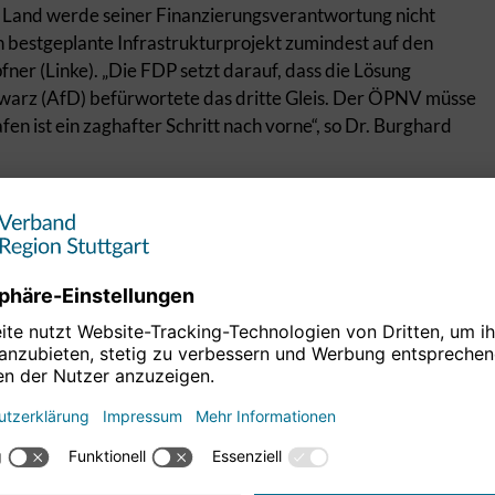
as Land werde seiner Finanzierungsverantwortung nicht
ch bestgeplante Infrastrukturprojekt zumindest auf den
ner (Linke). „Die FDP setzt darauf, dass die Lösung
chwarz (AfD) befürwortete das dritte Gleis. Der ÖPNV müsse
en ist ein zaghafter Schritt nach vorne“, so Dr. Burghard