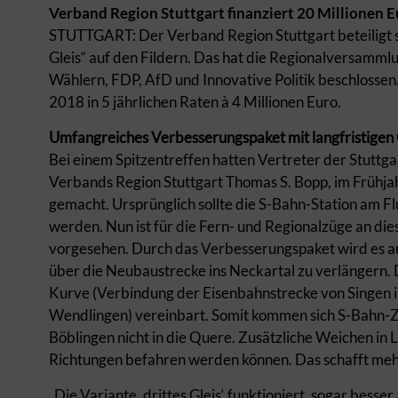
Verband Region Stuttgart finanziert 20 Millionen Eu
STUTTGART: Der Verband Region Stuttgart beteiligt s
Gleis“ auf den Fildern. Das hat die Regionalversamm
Wählern, FDP, AfD und Innovative Politik beschlossen
2018 in 5 jährlichen Raten à 4 Millionen Euro.
Umfangreiches Verbesserungspaket mit langfristigen
Bei einem Spitzentreffen hatten Vertreter der Stuttg
Verbands Region Stuttgart Thomas S. Bopp, im Frühjah
gemacht. Ursprünglich sollte die S-Bahn-Station am 
werden. Nun ist für die Fern- und Regionalzüge an diese
vorgesehen. Durch das Verbesserungspaket wird es au
über die Neubaustrecke ins Neckartal zu verlängern
Kurve (Verbindung der Eisenbahnstrecke von Singen 
Wendlingen) vereinbart. Somit kommen sich S-Bahn-Z
Böblingen nicht in die Quere. Zusätzliche Weichen in L
Richtungen befahren werden können. Das schafft mehr 
„Die Variante ‚drittes Gleis‘ funktioniert, sogar besse