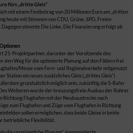
ro fürs „dritte Gleis“
ich mit einem Festbetrag von 20 Millionen Euro am „dritten
lung heute mit Stimmen von CDU, Grüne, SPD, Freien
. Dagegen stimmte Die Linke. Die Finanzierung erfolgt ab
 Optionen
art 21-Projektpartner, darunter der Vorsitzende des
r den Weg für die optimierte Planung auf den Fildern frei
Flughafen/Messe vom Fern- und Regionalverkehr mitgenutzt
r Station ein neues zusätzliches Gleis („drittes Gleis“)
ßerdem grundsätzlich möglich sein, zukünftig die S-Bahn
. Des Weiteren wurde der kreuzungsfreie Ausbau der Rohrer
in Richtung Flughafen mit der Neubaustrecke nach
üge zum Flughafen und Züge vom Flughafen in Richtung
einfelden sollen ermöglichen, dass beide Gleise in beide
betriebliche Flexibilität.
r als die ursprüngliche Planung“, kommentierte