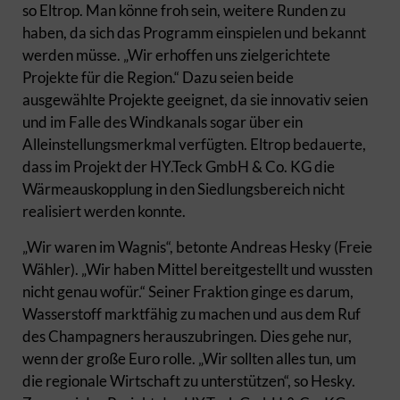
so Eltrop. Man könne froh sein, weitere Runden zu
haben, da sich das Programm einspielen und bekannt
werden müsse. „Wir erhoffen uns zielgerichtete
Projekte für die Region.“ Dazu seien beide
ausgewählte Projekte geeignet, da sie innovativ seien
und im Falle des Windkanals sogar über ein
Alleinstellungsmerkmal verfügten. Eltrop bedauerte,
dass im Projekt der HY.Teck GmbH & Co. KG die
Wärmeauskopplung in den Siedlungsbereich nicht
realisiert werden konnte.
„Wir waren im Wagnis“, betonte Andreas Hesky (Freie
Wähler). „Wir haben Mittel bereitgestellt und wussten
nicht genau wofür.“ Seiner Fraktion ginge es darum,
Wasserstoff marktfähig zu machen und aus dem Ruf
des Champagners herauszubringen. Dies gehe nur,
wenn der große Euro rolle. „Wir sollten alles tun, um
die regionale Wirtschaft zu unterstützen“, so Hesky.