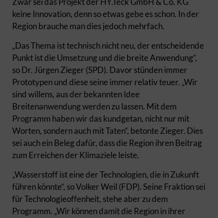
Zwar sei das Projekt der HY.Teck GmbH & Co. KG
keine Innovation, denn so etwas gebe es schon. In der
Region brauche man dies jedoch mehrfach.
„Das Thema ist technisch nicht neu, der entscheidende
Punkt ist die Umsetzung und die breite Anwendung“,
so Dr. Jürgen Zieger (SPD). Davor stünden immer
Prototypen und diese seine immer relativ teuer. „Wir
sind willens, aus der bekannten Idee
Breitenanwendung werden zu lassen. Mit dem
Programm haben wir das kundgetan, nicht nur mit
Worten, sondern auch mit Taten“, betonte Zieger. Dies
sei auch ein Beleg dafür, dass die Region ihren Beitrag
zum Erreichen der Klimaziele leiste.
„Wasserstoff ist eine der Technologien, die in Zukunft
führen könnte“, so Volker Weil (FDP). Seine Fraktion sei
für Technologieoffenheit, stehe aber zu dem
Programm. „Wir können damit die Region in ihrer