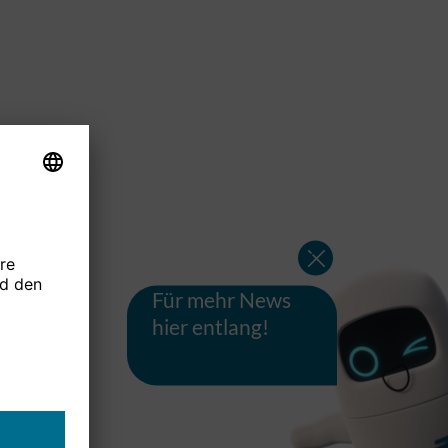
Für mehr News
hier entlang!