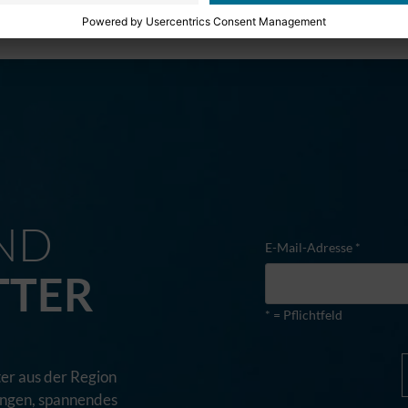
M
ND
E-Mail-Adresse *
TTER
* = Pflichtfeld
er aus der Region
tungen, spannendes