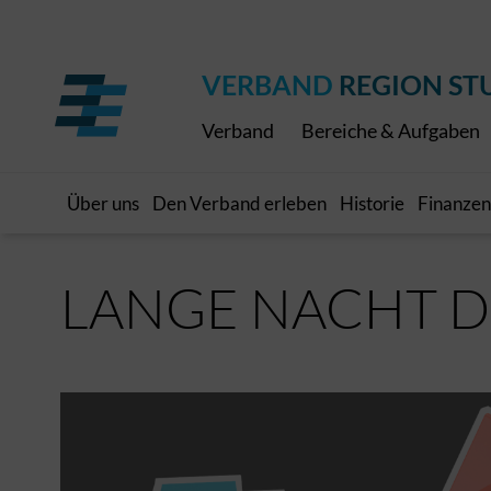
Regionaler Schulpreis
Expressbus RELEX
Internationale Bauaus
2027
ÖPNV-Finanzierung
Publikationen
VRS-Medienportal
VERBAND
REGION ST
Verband
Bereiche & Aufgaben
Über uns
Den Verband erleben
Historie
Finanzen
LANGE NACHT 