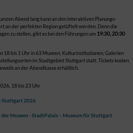
 ganzen Abend lang kann an den interaktiven Planungs-
art an der perfekten Region getüftelt werden. Denn die
ragen zu stellen, gibt es bei den Führungen um
19:30, 20:30
n 18 bis 1 Uhr in 63 Museen, Kulturinstitutionen, Galerien
llungsorten im Stadtgebiet Stuttgart statt. Tickets kosten
eweils an der Abendkasse erhältlich.
026, 18 bis 23 Uhr
n Stuttgart 2026
 der Museen - StadtPalais – Museum für Stuttgart