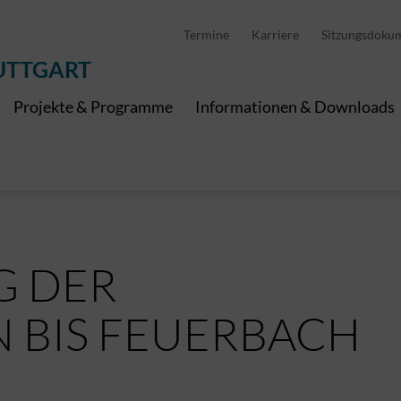
D
stellung
Abfallwirtschaft
Pedelec Ladestationen
Metropolregion Stut
Termine
Karriere
Sitzungsdoku
Wirtschaft und Tourismus
Geoinformation
Digitale Kanäle
UTTGART
Projekte & Programme
Informationen & Downloads
 DER
 BIS FEUERBACH