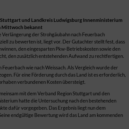
Stuttgart und Landkreis Ludwigsburg Innenministerium
am Mittwoch bekannt
Verlängerung der Strohgäubahn nach Feuerbach
l zu bewerten ist, liegt vor. Der Gutachter stellt fest, dass
gewinnen, den eingesparten Pkw-Betriebskosten sowie den
ht, den zusätzlich entstehenden Aufwand zu rechtfertigen.
ch Feuerbach wie nach Weissach. Als Vergleich wurde der
en. Für eine Förderung durch das Land ist es erforderlich,
Vorhaben verbundenen Kosten übersteigt.
meinsam mit dem Verband Region Stuttgart und den
isterium hatte die Untersuchung nach den bestehenden
kte dafür vorgegeben. Das Ergebnis liegt nun dem
. Seine endgültige Bewertung wird das Land am kommenden