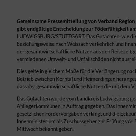
Gemeinsame Pressemitteilung von Verband Region 
gibt endgültige Entscheidung zur Föderfähigkeit 
LUDWIGSBURG/STUTTGART. Das Gutachten, wie die 
beziehungsweise nach Weissach verkehrlich und finanziel
der gesamtwirtschaftliche Nutzen aus den Reisezeit
vermiedenen Umwelt- und Unfallschäden nicht ausreic
Dies gelte in gleichem Maße für die Verlängerung na
Betrieb zwischen Korntal und Heimerdingen herangezog
dass der gesamtwirtschaftliche Nutzen die mit dem 
Das Gutachten wurde vom Landkreis Ludwigsburg ge
Anliegerkommunen in Auftrag gegeben. Das Innenmin
gesetzlichen Fördervorgaben verlangt und die Eckpun
Innenministerium als Zuschussgeber zur Prüfung vor
Mittwoch bekannt geben.