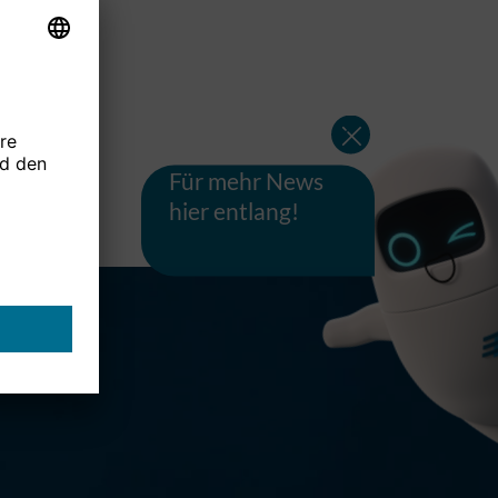
Für mehr News
hier entlang!