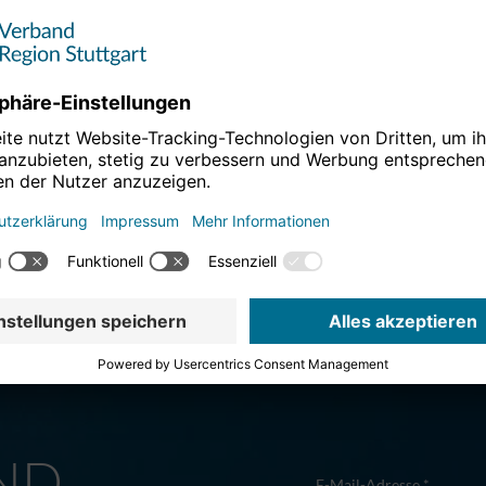
M
ND
E-Mail-Adresse *