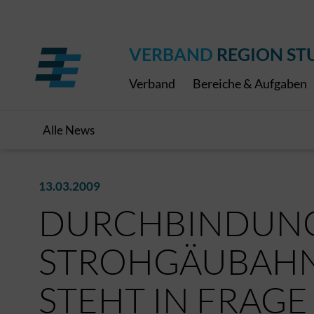
Regionaler Schulpreis
Expressbus RELEX
Internationale Bauaus
2027
ÖPNV-Finanzierung
Publikationen
VRS-Medienportal
VERBAND
REGION ST
Verband
Bereiche & Aufgaben
Alle News
13.03.2009
DURCHBINDUNG
STROHGÄUBAHN
STEHT IN FRAGE