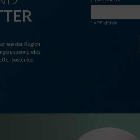
TTER
* = Pflichtfeld
er aus der Region
tungen, spannendes
tter kostenlos