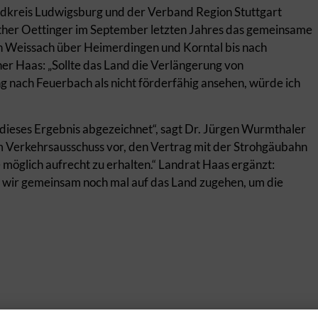
dkreis Ludwigsburg und der Verband Region Stuttgart
ther Oettinger im September letzten Jahres das gemeinsame
on Weissach über Heimerdingen und Korntal bis nach
ner Haas: „Sollte das Land die Verlängerung von
nach Feuerbach als nicht förderfähig ansehen, würde ich
dieses Ergebnis abgezeichnet“, sagt Dr. Jürgen Wurmthaler
m Verkehrsausschuss vor, den Vertrag mit der Strohgäubahn
 möglich aufrecht zu erhalten.“ Landrat Haas ergänzt:
 wir gemeinsam noch mal auf das Land zugehen, um die