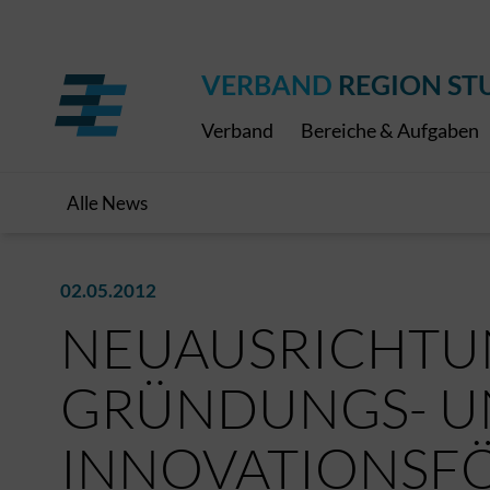
Regionaler Schulpreis
Expressbus RELEX
Internationale Bauaus
2027
ÖPNV-Finanzierung
Publikationen
VRS-Medienportal
VERBAND
REGION ST
Verband
Bereiche & Aufgaben
Alle News
02.05.2012
NEUAUSRICHTU
GRÜNDUNGS- 
INNOVATIONSF