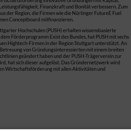
Wirtschaftsförderung innovative Gründungen mit Kapital,
istungsfähigkeit, Finanzkraft und Bonität verbessern. Zum
 der Region, die Firmen wie die Nürtinger FutureE Fuel
hmen Conceptboard mitfinanzieren.
tgarter Hochschulen (PUSH) erhalten wissensbasierte
s dem Förderprogramm Exist des Bundes, hat PUSH mit sechs
en Hightech-Firmen in der Region Stuttgart unterstützt. An
 Betreuung von Gründungsinteressierten mit einem breiten
htlinien geändert haben und der PUSH-Trägerverein zur
rd, hat sich dieser aufgelöst. Das Gründernetzwerk wird
en Wirtschaftsförderung mit allen Aktivitäten und