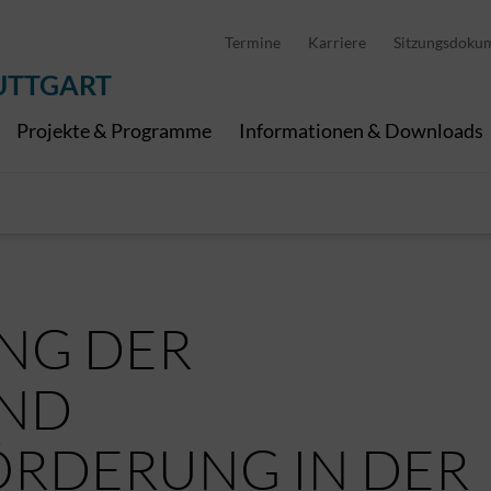
D
stellung
Abfallwirtschaft
Pedelec Ladestationen
Metropolregion Stut
Termine
Karriere
Sitzungsdoku
Wirtschaft und Tourismus
Geoinformation
Digitale Kanäle
UTTGART
Projekte & Programme
Informationen & Downloads
NG DER
UND
ÖRDERUNG IN DER