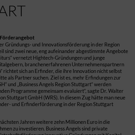
ART
s Förderangebot
er Gründungs- und Innovationsförderung in der Region
eil sind zwei neue, eng aufeinander abgestimmte Angebote
„Hiturs“ vernetzt Hightech-Gründungen und junge
italgebern, branchenerfahrenen Unternehmenspartnern
richtet sich an Erfinder, die ihre Innovation nicht selbst
e als Partner suchen. Ziel ist es, mehr Erfindungen zur
USH“ und „Business Angels Region Stuttgart“ werden
enden Programme gemeinsam evaluiert“, sagte Dr. Walter
ion Stuttgart GmbH (WRS). In diesem Zug hätte man neue
nder- und Erfinderförderung in der Region Stuttgart
 nächsten Jahren weitere zehn Millionen Euro in die
men zu investieren. Business Angels sind private