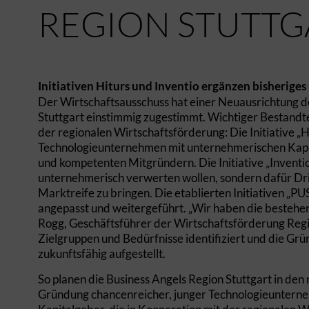
REGION STUTTG
Initiativen Hiturs und Inventio ergänzen bisherige
Der Wirtschaftsausschuss hat einer Neuausrichtung d
Stuttgart einstimmig zugestimmt. Wichtiger Bestandt
der regionalen Wirtschaftsförderung: Die Initiative 
Technologieunternehmen mit unternehmerischen Kap
und kompetenten Mitgründern. Die Initiative „Inventio“ 
unternehmerisch verwerten wollen, sondern dafür Dritt
Marktreife zu bringen. Die etablierten Initiativen „P
angepasst und weitergeführt. „Wir haben die besteh
Rogg, Geschäftsführer der Wirtschaftsförderung Reg
Zielgruppen und Bedürfnisse identifiziert und die Grü
zukunftsfähig aufgestellt.
So planen die Business Angels Region Stuttgart in den
Gründung chancenreicher, junger Technologieunterneh