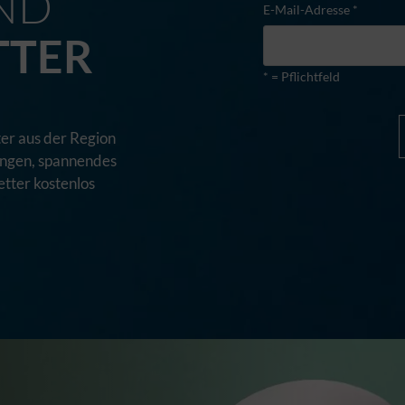
ND
E-Mail-Adresse *
TTER
* = Pflichtfeld
er aus der Region
tungen, spannendes
tter kostenlos