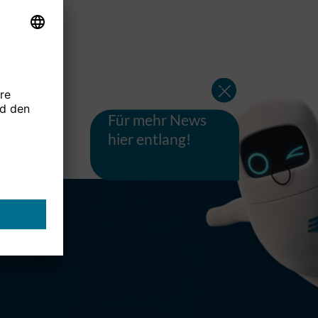
Für mehr News
hier entlang!