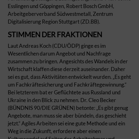
Esslingen und Göppingen, Robert Bosch GmbH,
Arbeitgeberverband Südwestmetall, Zentrum
Digitalisierung Region Stuttgart (ZD.BB).
STIMMEN DER FRAKTIONEN
Laut Andreas Koch (CDU/ÖDP) ginge es im
Wesentlichen darum Angebot und Nachfrage
zusammen zu bringen. Angesichts des Wandels in der
Wirtschaft klaffen diese derzeit auseinander. Daher
sei es gut, dass Aktivitäten entwickelt wurden. „Es geht
um Fachkräftesicherung und Fachkräftegewinnung.“
Bei letzterem bat er Geflüchtete aus Russland und
Ukraine in den Blick zu nehmen. Dr. Cleo Becker
(BÜNDNIS 90/DIE GRÜNEN) betonte: „Es gibt genug
Angebote, man muss sie aber bündeln, das geschieht
jetzt.“ Agiles Arbeiten sei eine gute Methode und ein
Weg in die Zukunft, erfordere aber einen
Kulturwandel auf Seiten der Arbeitnehmer und -