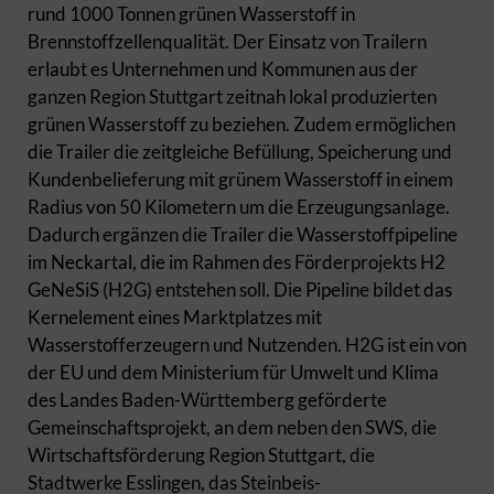
rund 1000 Tonnen grünen Wasserstoff in
Brennstoffzellenqualität. Der Einsatz von Trailern
erlaubt es Unternehmen und Kommunen aus der
ganzen Region Stuttgart zeitnah lokal produzierten
grünen Wasserstoff zu beziehen. Zudem ermöglichen
die Trailer die zeitgleiche Befüllung, Speicherung und
Kundenbelieferung mit grünem Wasserstoff in einem
Radius von 50 Kilometern um die Erzeugungsanlage.
Dadurch ergänzen die Trailer die Wasserstoffpipeline
im Neckartal, die im Rahmen des Förderprojekts H2
GeNeSiS (H2G) entstehen soll. Die Pipeline bildet das
Kernelement eines Marktplatzes mit
Wasserstofferzeugern und Nutzenden. H2G ist ein von
der EU und dem Ministerium für Umwelt und Klima
des Landes Baden-Württemberg geförderte
Gemeinschaftsprojekt, an dem neben den SWS, die
Wirtschaftsförderung Region Stuttgart, die
Stadtwerke Esslingen, das Steinbeis-