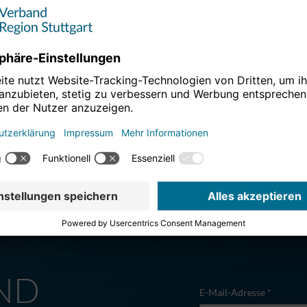
M
ND
E-Mail-Adresse *