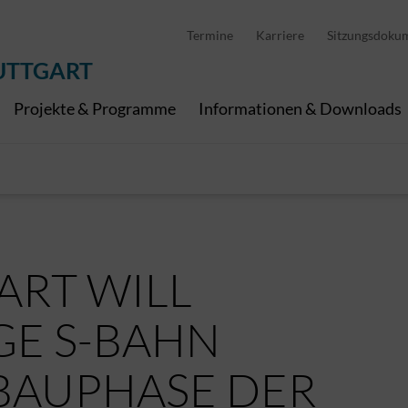
D
stellung
Abfallwirtschaft
Pedelec Ladestationen
Metropolregion Stut
Termine
Karriere
Sitzungsdoku
Wirtschaft und Tourismus
Geoinformation
Digitale Kanäle
UTTGART
Projekte & Programme
Informationen & Downloads
ART WILL
GE S-BAHN
BAUPHASE DER