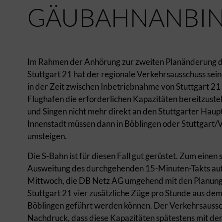
GÄUBAHNANBI
Im Rahmen der Anhörung zur zweiten Planänderung des
Stuttgart 21 hat der regionale Verkehrsausschuss sei
in der Zeit zwischen Inbetriebnahme von Stuttgart 2
Flughafen die erforderlichen Kapazitäten bereitzustel
und Singen nicht mehr direkt an den Stuttgarter Haup
Innenstadt müssen dann in Böblingen oder Stuttgart/
umsteigen.
Die S-Bahn ist für diesen Fall gut gerüstet. Zum einen
Ausweitung des durchgehenden 15-Minuten-Takts auf
Mittwoch, die DB Netz AG umgehend mit den Planunge
Stuttgart 21 vier zusätzliche Züge pro Stunde aus de
Böblingen geführt werden können. Der Verkehrsaussch
Nachdruck, dass diese Kapazitäten spätestens mit d