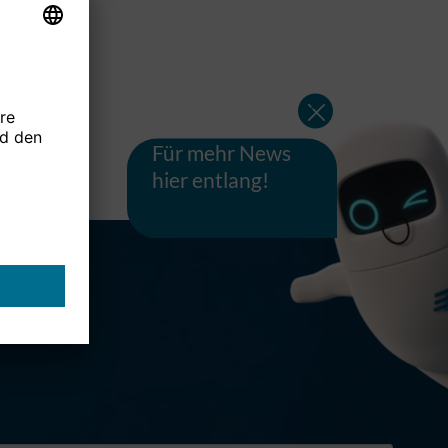
Für mehr News
hier entlang!