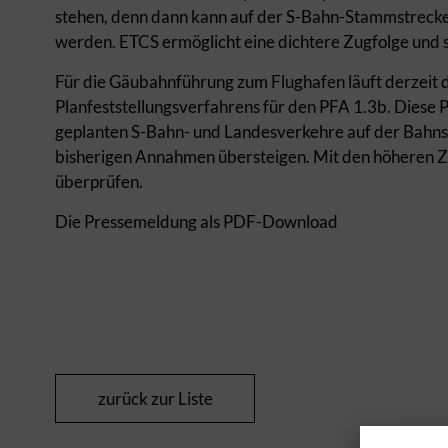
stehen, denn dann kann auf der S-Bahn-Stammstrecke
werden. ETCS ermöglicht eine dichtere Zugfolge und 
Für die Gäubahnführung zum Flughafen läuft derzeit
Planfeststellungsverfahrens für den PFA 1.3b. Diese
geplanten S-Bahn- und Landesverkehre auf der Bahnst
bisherigen Annahmen übersteigen. Mit den höheren Z
überprüfen.
Die Pressemeldung als PDF-Download
zurück zur Liste