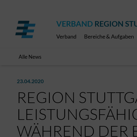
Regionaler Schulpreis
Expressbus RELEX
Internationale Bauaus
2027
ÖPNV-Finanzierung
Publikationen
VRS-Medienportal
VERBAND
REGION ST
Verband
Bereiche & Aufgaben
Alle News
23.04.2020
REGION STUTTG
LEISTUNGSFÄHI
WÄHREND DER 