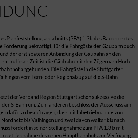
NDUNG
 Planfeststellungsabschnitts (PFA) 1.3b des Bauprojektes
ne Forderung bekräftigt, für die Fahrgäste der Gäubahn auch
1 und der erst späteren Anbindung der Gäubahn an den
len. In dieser Zeit ist die Gäubahn mit den Zügen von Horb
tbahnhof angebunden. Die Fahrgäste in die Stuttgarter
Vaihingen vom Fern- oder Regionalzug auf die S-Bahn
 setzt der Verband Region Stuttgart schon sukzessive die
 der S-Bahn um. Zum anderen beschloss der Ausschuss am
n dafür zu beauftragen, dass mit Inbetriebnahme von
m Nordnetz bis Vaihingen und zwei davon weiter bis nach
uss fordert in seiner Stellungnahme zum PFA 1.3 b mit
er Inbetriebnahme des neuen Hauptbahnhofs zur Verfügung