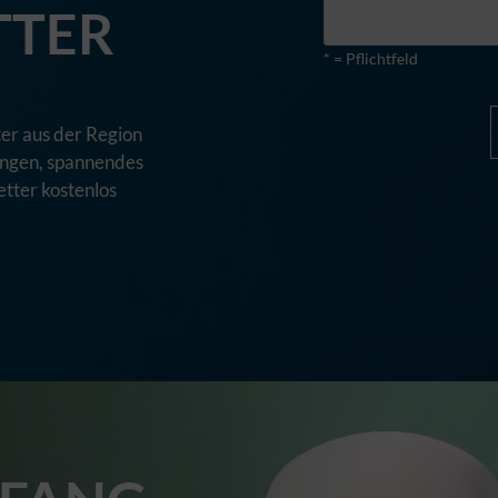
TTER
* = Pflichtfeld
er aus der Region
tungen, spannendes
tter kostenlos