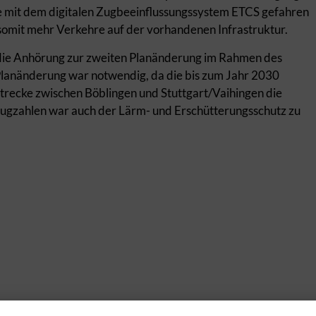
 mit dem digitalen Zugbeeinflussungssystem ETCS gefahren
somit mehr Verkehre auf der vorhandenen Infrastruktur.
 die Anhörung zur zweiten Planänderung im Rahmen des
 Planänderung war notwendig, da die bis zum Jahr 2030
recke zwischen Böblingen und Stuttgart/Vaihingen die
ugzahlen war auch der Lärm- und Erschütterungsschutz zu