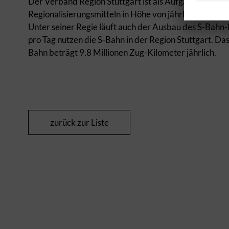
Der Verband Region Stuttgart ist als Aufgabenträger 
Regionalisierungsmitteln in Höhe von jährlich 52 Millio
Unter seiner Regie läuft auch der Ausbau des S-Bahn-
pro Tag nutzen die S-Bahn in der Region Stuttgart. D
Bahn beträgt 9,8 Millionen Zug-Kilometer jährlich.
zurück zur Liste