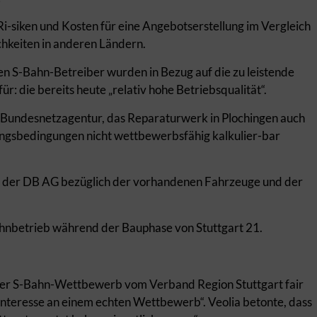
i-siken und Kosten für eine Angebotserstellung im Vergleich
hkeiten in anderen Ländern.
en S-Bahn-Betreiber wurden in Bezug auf die zu leistende
ür: die bereits heute „relativ hohe Betriebsqualität“.
 Bundesnetzagentur, das Reparaturwerk in Plochingen auch
angsbedingungen nicht wettbewerbsfähig kalkulier-bar
ft der DB AG bezüglich der vorhandenen Fahrzeuge und der
Bahnbetrieb während der Bauphase von Stuttgart 21.
der S-Bahn-Wettbewerb vom Verband Region Stuttgart fair
„Interesse an einem echten Wettbewerb“. Veolia betonte, dass