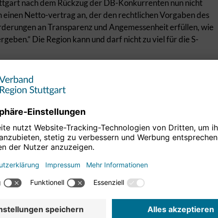
ttgart nach dem Rückzug der DB-Konkurrenten nun nicht
en einen Netto-vertrag an, der den rechtlichen Vorgaben des
orderungen an Transparenz und Angemessenheit erfüllen, wie
rgeben.“ Die Region kann und darf nicht zu viel für die S-
nd für die Region als Aufgabenträgerin für den
ein. Außerdem müssen die Kosten auf das Niveau eines
renzt werden. Dr. Steinacher kündigte an, das Vorgehen bei
päischen Kommission abzustimmen. Sollte die Region
ng mit der Deutschen Bahn gelangen, müsste der Vertrag
g vorgesehen.
r jetzige Bestellvertrag mit der Deutschen Bahn wesentliche
tag, eine massive Verringerung der Zug-Kilometer-
racht habe. „Daran müssen wir weiterarbeiten. Wir wollen
erentwickeln auf der Grundlage eines stabilen, wirtschaftlich