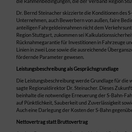
die Rahmenbedingungen, die der Verband Region Stuttg
Dr. Bernd Steinacher skizzierte die Konditionen des 
Unternehmen, auch Bewerbern von außen, faire Bedin
anteiligen Fahrgeldeinnahmen nicht dem Verkehrsun
Region Stuttgart, zukommen sei Kalkulationssicherheit
Rücknahmegarantie für Investitionen in Fahrzeuge un
Linien in zwei Lose sowie die ausreichende Übergansz
fördernde Parameter gewesen.
Leistungsbeschreibung als Gesprächsgrundlage
Die Leistungsbeschreibung werde Grundlage für die 
sagte Regionaldirektor Dr. Steinacher. Dieses Zukunf
beinhalte die notwendige Erneuerung der S-Bahn-Fah
auf Pünktlichkeit, Sauberkeit und Zuverlässigkeit so
Auch eine Darlegung der Kosten der S-Bahn gegenübe
Nettovertrag statt Bruttovertrag