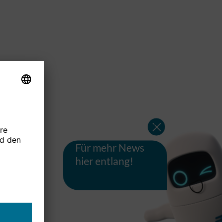
Für mehr News
hier entlang!