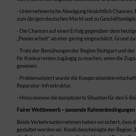
- Unternehmerische Abwägung hinsichtlich Chancen, R
zum übrigen deutschen Markt und zu Geschäftsmöglic
- Die Chancen auf einen Erfolg gegenüber dem heutig
„Pionierarbeit“ als eher gering eingeschätzt. Grund daf
- Trotz der Bemühungen der Region Stuttgart und der
für Konkurrenten zugängig zu machen, seien die Zug
gewesen.
- Problematisiert wurde die Kooperationsbereitscha
Reparatur-Infrastruktur.
- Hinzu komme die komplizierte Situation für den S-
Fairer Wettbewerb – passende Rahmenbedingungen
Beide Verkehrsunternehmen haben versichert, dass 
gestaltet worden sei. Keolis bescheinigte der Region 