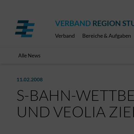
Regionaler Schulpreis
Expressbus RELEX
Internationale Bauaus
2027
ÖPNV-Finanzierung
Publikationen
VRS-Medienportal
VERBAND
REGION ST
Verband
Bereiche & Aufgaben
Alle News
11.02.2008
S-BAHN-WETTBE
UND VEOLIA ZI