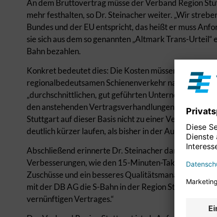
An dem Bruttovertrag müsse der Verband Region Stu
mehr festhalten, so Dr. Steinacher weiter. „Wir streb
Bundes und der EU entspricht, das heißt er muss Anf
sie sich aus dem so genannten „Altmark Trans-Urteil“ e
Bahn bezahlen.
Konkret bedeutet dies: Die Kosten müssen dargelegt u
regionalbedeutsamen Schienenverkehr nachprüfbar s
„durchschnittlichen, gut geführten Unternehmens“ beg
den anstehenden Vertragsverhandlungen mit der Euro
Stuttgart auf dieser Basis nicht zu einer Verständigu
deutlich kürzer laufen, als bisher in der Ausschreibun
Abschließend erinnerte Dr. Steinacher daran, dass de
Verbesserungen, wie den 15-Minuten-Takt am Nachmit
Zuschüsse und ein besseres Qualitätsmanagement geb
mit der DB AG die S-Bahn in der Region Stuttgart weit
vernünftigen Vertrages.“