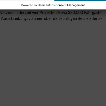
seit 1996 für die S-Bahn zuständig. Über Zuschüsse aus
nen Euro finanziert er die S-Bahn in der Region Stuttgart.
Netzes mit derzeit vier Projekten. Etwa 330.000 Fahrgäste
as Ausschreibungsvolumen über den künftigen Betrieb der S-