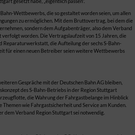
art gesetzt habe, „eigentlich passen“.
S-Bahn-Wettbewerbs, die so gestaltet worden seien, um allen
gungen zu ermöglichen. Mit dem Bruttovertrag, bei dem die
ternehmen, sondern dem Aufgabenträger, also dem Verband
 verfolgt worden. Die Vertragslaufzeit von 15 Jahren, die
d Reparaturwerkstatt, die Aufteilung der sechs S-Bahn-
eit für einen neuen Betreiber seien weitere Wettbewerbs
weiteren Gespräche mit der Deutschen Bahn AG bleiben,
tskonzept des S-Bahn-Betriebs in der Region Stuttgart
rzeugflotte, die Wahrung der Fahrgastbelange im Hinblick
wie Themen wie Fahrgastsicherheit und Service am Kunden.
r dem Verband Region Stuttgart sei notwendig.