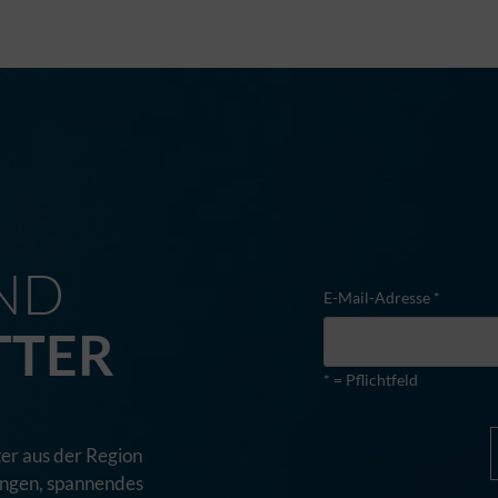
M
ND
E-Mail-Adresse *
TTER
* = Pflichtfeld
er aus der Region
tungen, spannendes