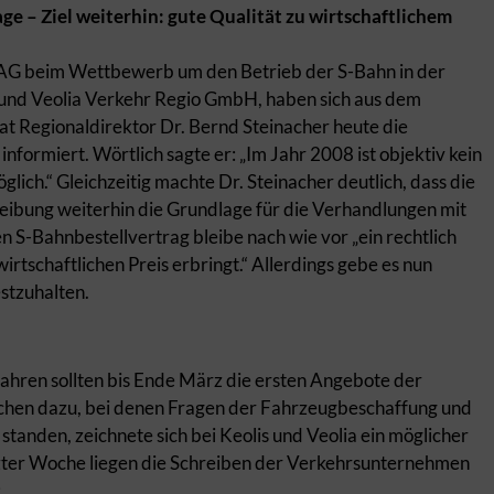
e – Ziel weiterhin: gute Qualität zu wirtschaftlichem
G beim Wettbewerb um den Betrieb der S-Bahn in der
und Veolia Verkehr Regio GmbH, haben sich aus dem
t Regionaldirektor Dr. Bernd Steinacher heute die
nformiert. Wörtlich sagte er: „Im Jahr 2008 ist objektiv kein
ich.“ Gleichzeitig machte Dr. Steinacher deutlich, dass die
ibung weiterhin die Grundlage für die Verhandlungen mit
 S-Bahnbestellvertrag bleibe nach wie vor „ein rechtlich
rtschaftlichen Preis erbringt.“ Allerdings gebe es nun
stzuhalten.
hren sollten bis Ende März die ersten Angebote der
chen dazu, bei denen Fragen der Fahrzeugbeschaffung und
tanden, zeichnete sich bei Keolis und Veolia ein möglicher
zter Woche liegen die Schreiben der Verkehrsunternehmen
: