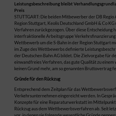
Leistungsbeschreibung bleibt Verhandlungsgrundlag
Preis
STUTTGART: Die beiden Mitbewerber der DB Regio A
Region Stuttgart, Keolis Deutschland GmbH & Co KG 
Verfahren zurückgezogen. Über diese Entscheidung ha
interfraktionelle Arbeitsgruppe Verkehrsfinanzierung i
Wettbewerb um die S-Bahn in der Region Stuttgart mögl
im Zuge des Wettbewerbs definierte Leistungsbeschre
der Deutschen Bahn AG bildet. Die Zielvorgabe für den
einwandfreies Verfahren, das gute Qualität zu einem wi
keinen Grund mehr, am so genannten Bruttovertrag fe
Gründe für den Rückzug
Entsprechend dem Zeitplan für das Wettbewerbsverfa
Verkehrsunternehmen eingereicht werden. In Gesprä
Konzepte für eine Reparaturwerkstatt im Mittelpunkt s
Rückzug aus dem Wettbewerbsverfahren ab. Seit let
vor, in denen sie folgende wesentliche Gründe nennen