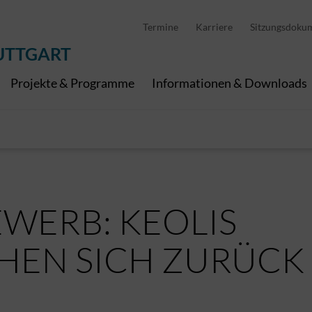
D
stellung
Abfallwirtschaft
Pedelec Ladestationen
Metropolregion Stut
Termine
Karriere
Sitzungsdoku
Wirtschaft und Tourismus
Geoinformation
Digitale Kanäle
UTTGART
Projekte & Programme
Informationen & Downloads
WERB: KEOLIS
EHEN SICH ZURÜCK