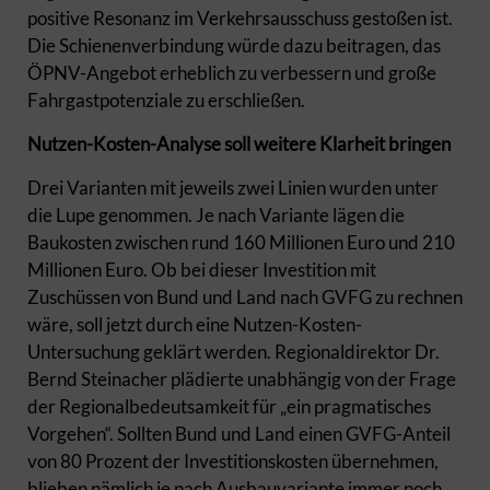
positive Resonanz im Verkehrsausschuss gestoßen ist.
Die Schienenverbindung würde dazu beitragen, das
ÖPNV-Angebot erheblich zu verbessern und große
Fahrgastpotenziale zu erschließen.
Nutzen-Kosten-Analyse soll weitere Klarheit bringen
Drei Varianten mit jeweils zwei Linien wurden unter
die Lupe genommen. Je nach Variante lägen die
Baukosten zwischen rund 160 Millionen Euro und 210
Millionen Euro. Ob bei dieser Investition mit
Zuschüssen von Bund und Land nach GVFG zu rechnen
wäre, soll jetzt durch eine Nutzen-Kosten-
Untersuchung geklärt werden. Regionaldirektor Dr.
Bernd Steinacher plädierte unabhängig von der Frage
der Regionalbedeutsamkeit für „ein pragmatisches
Vorgehen“. Sollten Bund und Land einen GVFG-Anteil
von 80 Prozent der Investitionskosten übernehmen,
blieben nämlich je nach Ausbauvariante immer noch