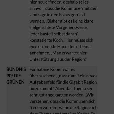
hier neu erfinden, deshalb sei es
sinnvoll, dass die Kommunen mit der
Umfrage in den Fokus gerückt
wurden. „Bisher gibt es keine klare,
zielgerichtete Vorgehensweise,
jeder bastelt selbst daran“,
konstatierte Koch. Hier müsse sich
eine ordnende Hand dem Thema
annehmen. „Man erwartet hier
Unterstützung aus der Region.“
BÜNDNIS
Für Sabine Kober war es
90/ DIE
überraschend, „dass damit ein neues
GRÜNEN
Aufgabenfeld für die Gigabit Region
hinzukommt.“ Aber das Thema sei
sehr gut angegangen worden. „Wir
verstehen, dass die Kommunen sich
freuen würden, wenn die Region sich
dem Thema annähme“, so Kober. Es