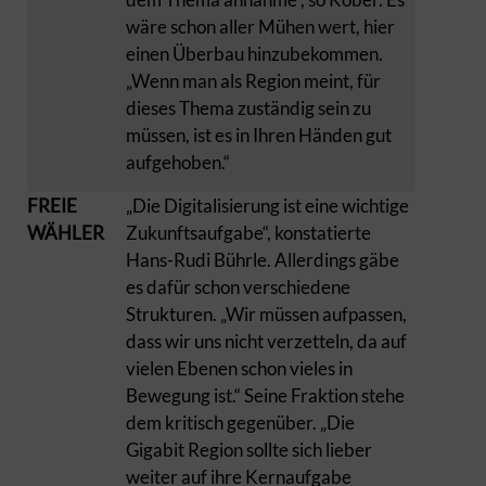
wäre schon aller Mühen wert, hier
einen Überbau hinzubekommen.
„Wenn man als Region meint, für
dieses Thema zuständig sein zu
müssen, ist es in Ihren Händen gut
aufgehoben.“
FREIE
„Die Digitalisierung ist eine wichtige
WÄHLER
Zukunftsaufgabe“, konstatierte
Hans-Rudi Bührle. Allerdings gäbe
es dafür schon verschiedene
Strukturen. „Wir müssen aufpassen,
dass wir uns nicht verzetteln, da auf
vielen Ebenen schon vieles in
Bewegung ist.“ Seine Fraktion stehe
dem kritisch gegenüber. „Die
Gigabit Region sollte sich lieber
weiter auf ihre Kernaufgabe