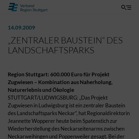
14.09.2009
„ZENTRALER BAUSTEIN“ DES
LANDSCHAFTSPARKS
Region Stuttgart: 600.000 Euro für Projekt
Zugwiesen – Kombination aus Naherholung,
Naturerlebnis und Ökologie
STUTTGART/LUDWIGSBURG: „Das Projekt
Zugwiesen in Ludwigsburg ist ein zentraler Baustein
des Landschaftsparks Neckar“, hat Regionaldirektorin
Jeannette Wopperer heute beim Spatenstich zur
Wiederherstellung des Neckarseitenarms zwischen
Neckarweihingen und Poppenweiler gesagt. Bei der