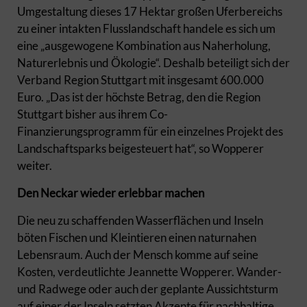
Umgestaltung dieses 17 Hektar großen Uferbereichs
zu einer intakten Flusslandschaft handele es sich um
eine „ausgewogene Kombination aus Naherholung,
Naturerlebnis und Ökologie“. Deshalb beteiligt sich der
Verband Region Stuttgart mit insgesamt 600.000
Euro. „Das ist der höchste Betrag, den die Region
Stuttgart bisher aus ihrem Co-
Finanzierungsprogramm für ein einzelnes Projekt des
Landschaftsparks beigesteuert hat“, so Wopperer
weiter.
Den Neckar wieder erlebbar machen
Die neu zu schaffenden Wasserflächen und Inseln
böten Fischen und Kleintieren einen naturnahen
Lebensraum. Auch der Mensch komme auf seine
Kosten, verdeutlichte Jeannette Wopperer. Wander-
und Radwege oder auch der geplante Aussichtsturm
auf einer der Inseln setzten Akzente für nachhaltige