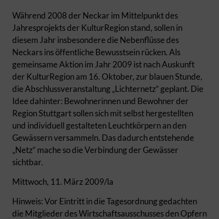
Während 2008 der Neckar im Mittelpunkt des
Jahresprojekts der KulturRegion stand, sollen in
diesem Jahr insbesondere die Nebenflüsse des
Neckars ins öffentliche Bewusstsein rücken. Als
gemeinsame Aktion im Jahr 2009 ist nach Auskunft
der KulturRegion am 16. Oktober, zur blauen Stunde,
die Abschlussveranstaltung „Lichternetz“ geplant. Die
Idee dahinter: Bewohnerinnen und Bewohner der
Region Stuttgart sollen sich mit selbst hergestellten
und individuell gestalteten Leuchtkörpern an den
Gewässern versammeln. Das dadurch entstehende
„Netz“ mache so die Verbindung der Gewässer
sichtbar.
Mittwoch, 11. März 2009/la
Hinweis: Vor Eintritt in die Tagesordnung gedachten
die Mitglieder des Wirtschaftsausschusses den Opfern