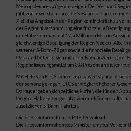
Metropolexpresszüge umsteigen. Der Verband Region S
gibt vor, in welchem Takt die S-Bahn rollt und kümmert
Ziel, das Angebot in der Region kontinuierlich zu ver
der Regionalversammlung eine finanzielle Beteiligu
der Höhe von maximal 12,5 Millionen Euro in Aussicht 
gleichwertige Beteiligung der Region Neckar-Alb. In
weiteren S-Bahn-Zügen sowie die finanzielle Beteiligu
Das Land beteiligt sich mit einer Kofinanzierung der
Regionalisierungsmittel um 0,8 Prozent an dieser Inves
Mit Hilfe von ETCS, einem europaweit standardisierten
der Schiene gelingen. ETCS ermöglicht höherer Gesch
Daraus ergeben sich zeitliche Puffer, die für den Ab
längere Haltezeiten genutzt werden können – alternat
zusätzlichen S-Bahn-Fahrten.
Die Presseinformation als PDF-Download
Die Presseinformation des Ministeriums für Verkeh