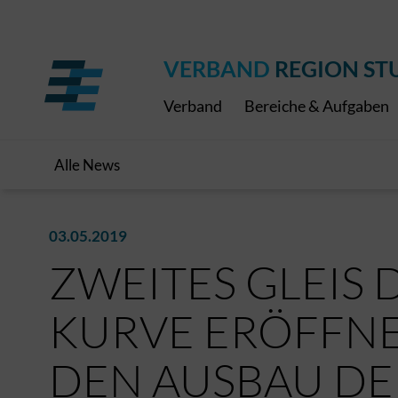
Regionaler Schulpreis
Expressbus RELEX
Internationale Bauaus
2027
ÖPNV-Finanzierung
Publikationen
VRS-Medienportal
VERBAND
REGION ST
Verband
Bereiche & Aufgaben
Alle News
03.05.2019
ZWEITES GLEIS
KURVE ERÖFFNE
DEN AUSBAU DE