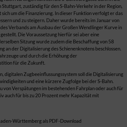
tuttgart, zuständig für den S-Bahn-Verkehr in der Region,
 sich um die Finanzierung. In dieser Funktion verfolgt er das
bessern und zu steigern. Daher wurde bereits im Januar von
ng des Verbands am Ausbau der Großen Wendlinger Kurve in
gestellt. Die Voraussetzung hierfür sei aber eine
 derselben Sitzung wurde zudem die Beschaffung von 58
ng an der Digitalisierung des Schienenknotens beschlossen.
 Fahrzeuge und durch die Erhöhung der
tition für die Zukunft.
, digitalen Zugbeeinflussungssystem soll die Digitalisierung
windigkeiten und eine kürzere Zugfolge bei der S-Bahn.
bau von Verspätungen im bestehenden Fahrplan oder auch für
iv auch für bis zu 20 Prozent mehr Kapazität mit
r Baden-Württemberg als PDF-Download