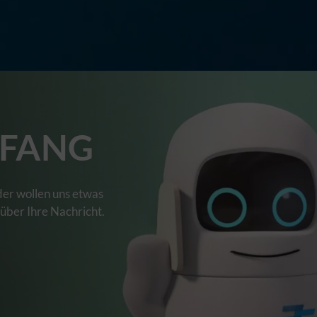
FANG
der wollen uns etwas
 über Ihre Nachricht.