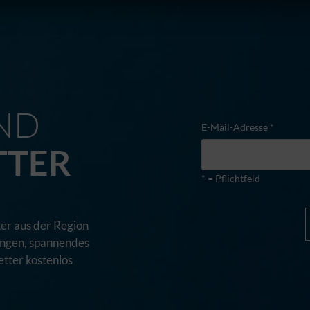
M
ND
E-Mail-Adresse *
TTER
* = Pflichtfeld
er aus der Region
tungen, spannendes
tter kostenlos