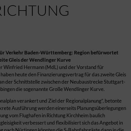
RICHTUNG
 für Verkehr Baden-Württemberg: Region befürwortet
eite Gleis der Wendlinger Kurve
r Winfried Hermann (MdL) und der Vorstand für
 haben heute den Finanzierungsvertrag für das zweite Gleis
n der Schnittstelle zwischen der Neubaustrecke Stuttgart-
übingen die sogenannte Große Wendlinger Kurve.
nalplan verankert und Ziel der Regionalplanung“, betonte
konkrete Ausführung werden einerseits Planungsüberlegungen
ung vom Flughafen in Richtung Kirchheim baulich
isigkeit verbessert und flexibilisiert sich das Angebot in
ng nach Nürtingen könnten die S-Bahnfahrgäste dann in die