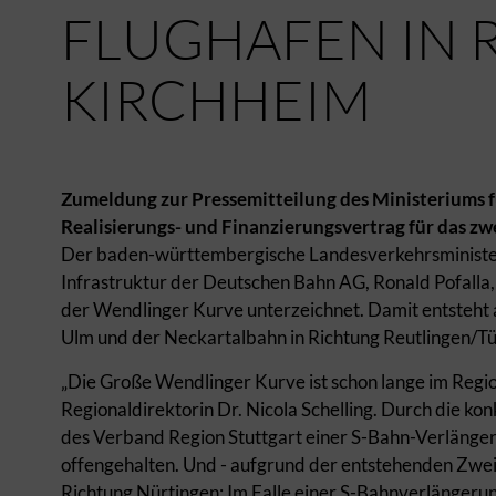
FLUGHAFEN IN 
KIRCHHEIM
Zumeldung zur Pressemitteilung des Ministeriums
Realisierungs- und Finanzierungsvertrag für das zw
Der baden-württembergische Landesverkehrsministe
Infrastruktur der Deutschen Bahn AG, Ronald Pofalla,
der Wendlinger Kurve unterzeichnet. Damit entsteht a
Ulm und der Neckartalbahn in Richtung Reutlingen/T
„Die Große Wendlinger Kurve ist schon lange im Regio
Regionaldirektorin Dr. Nicola Schelling. Durch die 
des Verband Region Stuttgart einer S-Bahn-Verlänger
offengehalten. Und - aufgrund der entstehenden Zweigle
Richtung Nürtingen: Im Falle einer S-Bahnverlängeru