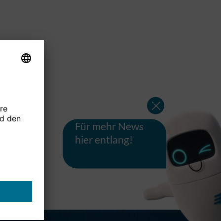
Für mehr News
hier entlang!