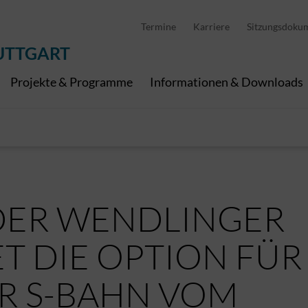
D
stellung
Abfallwirtschaft
Pedelec Ladestationen
Metropolregion Stut
Termine
Karriere
Sitzungsdoku
Wirtschaft und Tourismus
Geoinformation
Digitale Kanäle
UTTGART
Projekte & Programme
Informationen & Downloads
 DER WENDLINGER
T DIE OPTION FÜR
R S-BAHN VOM