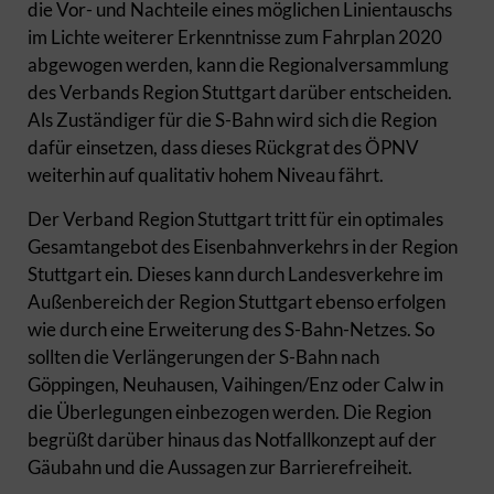
die Vor- und Nachteile eines möglichen Linientauschs
im Lichte weiterer Erkenntnisse zum Fahrplan 2020
abgewogen werden, kann die Regionalversammlung
des Verbands Region Stuttgart darüber entscheiden.
Als Zuständiger für die S-Bahn wird sich die Region
dafür einsetzen, dass dieses Rückgrat des ÖPNV
weiterhin auf qualitativ hohem Niveau fährt.
Der Verband Region Stuttgart tritt für ein optimales
Gesamtangebot des Eisenbahnverkehrs in der Region
Stuttgart ein. Dieses kann durch Landesverkehre im
Außenbereich der Region Stuttgart ebenso erfolgen
wie durch eine Erweiterung des S-Bahn-Netzes. So
sollten die Verlängerungen der S-Bahn nach
Göppingen, Neuhausen, Vaihingen/Enz oder Calw in
die Überlegungen einbezogen werden. Die Region
begrüßt darüber hinaus das Notfallkonzept auf der
Gäubahn und die Aussagen zur Barrierefreiheit.