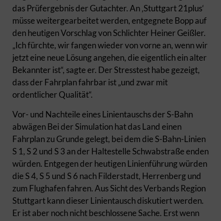
das Prüfergebnis der Gutachter. An ‚Stuttgart 21plus‘
müsse weitergearbeitet werden, entgegnete Bopp auf
den heutigen Vorschlag von Schlichter Heiner Geißler.
„Ich fürchte, wir fangen wieder von vorne an, wenn wir
jetzt eine neue Lösung angehen, die eigentlich ein alter
Bekannter ist“, sagte er. Der Stresstest habe gezeigt,
dass der Fahrplan fahrbar ist „und zwar mit
ordentlicher Qualität“.
Vor- und Nachteile eines Linientauschs der S-Bahn
abwägen Bei der Simulation hat das Land einen
Fahrplan zu Grunde gelegt, bei dem die S-Bahn-Linien
S 1, S 2 und S 3 an der Haltestelle Schwabstraße enden
würden. Entgegen der heutigen Linienführung würden
die S 4, S 5 und S 6 nach Filderstadt, Herrenberg und
zum Flughafen fahren. Aus Sicht des Verbands Region
Stuttgart kann dieser Linientausch diskutiert werden.
Er ist aber noch nicht beschlossene Sache. Erst wenn