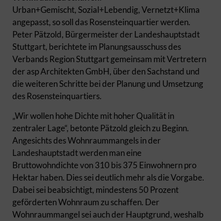
Urban+Gemischt, Sozial+Lebendig, Vernetzt+Klima
angepasst, so soll das Rosensteinquartier werden.
Peter Pätzold, Bürgermeister der Landeshauptstadt
Stuttgart, berichtete im Planungsausschuss des
Verbands Region Stuttgart gemeinsam mit Vertretern
der asp Architekten GmbH, über den Sachstand und
die weiteren Schritte bei der Planung und Umsetzung
des Rosensteinquartiers.
„Wir wollen hohe Dichte mit hoher Qualität in
zentraler Lage“, betonte Pätzold gleich zu Beginn.
Angesichts des Wohnraummangels in der
Landeshauptstadt werden man eine
Bruttowohndichte von 310 bis 375 Einwohnern pro
Hektar haben. Dies sei deutlich mehr als die Vorgabe.
Dabei sei beabsichtigt, mindestens 50 Prozent
geförderten Wohnraum zu schaffen. Der
Wohnraummangel sei auch der Hauptgrund, weshalb