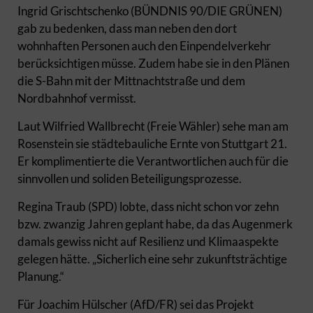
Ingrid Grischtschenko (BÜNDNIS 90/DIE GRÜNEN)
gab zu bedenken, dass man neben den dort
wohnhaften Personen auch den Einpendelverkehr
berücksichtigen müsse. Zudem habe sie in den Plänen
die S-Bahn mit der Mittnachtstraße und dem
Nordbahnhof vermisst.
Laut Wilfried Wallbrecht (Freie Wähler) sehe man am
Rosenstein sie städtebauliche Ernte von Stuttgart 21.
Er komplimentierte die Verantwortlichen auch für die
sinnvollen und soliden Beteiligungsprozesse.
Regina Traub (SPD) lobte, dass nicht schon vor zehn
bzw. zwanzig Jahren geplant habe, da das Augenmerk
damals gewiss nicht auf Resilienz und Klimaaspekte
gelegen hätte. „Sicherlich eine sehr zukunftsträchtige
Planung.“
Für Joachim Hülscher (AfD/FR) sei das Projekt