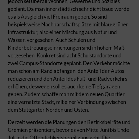
jedoch sei überall Wohnen, Gewerbe und Soziales
geplant. Da man innerstädtisch sehr dicht baue werde
es als Ausgleich viel Freiraum geben. So sind
beispielsweise Nachbarschaftsplätze mit blau-grüner
Infrastruktur, also einer Mischung aus Natur und
Wasser, vorgesehen. Auch Schulen und
Kinderbetreuungseinrichtungen sind in hohem Maß
vorgesehen. Konkret sind acht Schulstandorte und
zwei Campus-Standorte geplant. Den Verkehr möchte
man schon am Rand abfangen, den Anteil der Autos
reduzieren und den Anteil des Fuß- und Radverkehrs
erhöhen, deswegen soll es auch keine Tiefgaragen
geben. Zudem schaffe man mit dem neuen Quartier
eine vernetzte Stadt, mit einer Verbindung zwischen
dem Stuttgarter Norden und Osten.
Derzeit werden die Planungen den Bezirksbeiräte und
Gremien präsentiert, bevor es von Mitte Juni bis Ende
Juli in die Öffentlichkeitsbeteiligung geht. Die