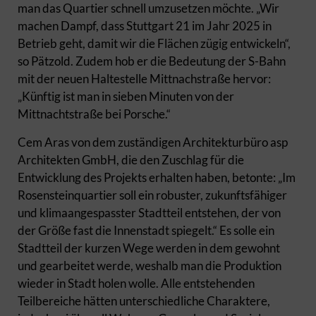
man das Quartier schnell umzusetzen möchte. „Wir
machen Dampf, dass Stuttgart 21 im Jahr 2025 in
Betrieb geht, damit wir die Flächen zügig entwickeln“,
so Pätzold. Zudem hob er die Bedeutung der S-Bahn
mit der neuen Haltestelle Mittnachstraße hervor:
„Künftig ist man in sieben Minuten von der
Mittnachtstraße bei Porsche.“
Cem Aras von dem zuständigen Architekturbüro asp
Architekten GmbH, die den Zuschlag für die
Entwicklung des Projekts erhalten haben, betonte: „Im
Rosensteinquartier soll ein robuster, zukunftsfähiger
und klimaangespasster Stadtteil entstehen, der von
der Größe fast die Innenstadt spiegelt.“ Es solle ein
Stadtteil der kurzen Wege werden in dem gewohnt
und gearbeitet werde, weshalb man die Produktion
wieder in Stadt holen wolle. Alle entstehenden
Teilbereiche hätten unterschiedliche Charaktere,