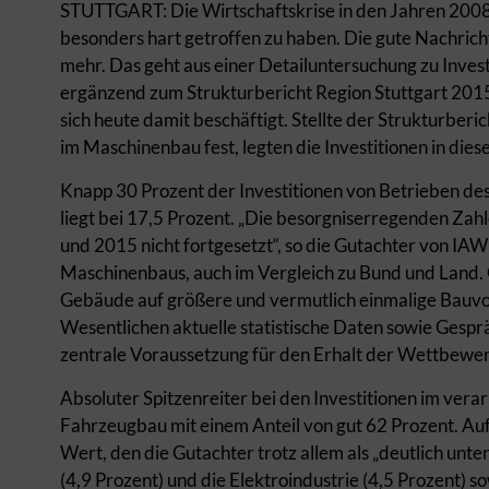
STUTTGART: Die Wirtschaftskrise in den Jahren 2008
besonders hart getroffen zu haben. Die gute Nachric
mehr. Das geht aus einer Detailuntersuchung zu Inves
ergänzend zum Strukturbericht Region Stuttgart 201
sich heute damit beschäftigt. Stellte der Strukturberi
im Maschinenbau fest, legten die Investitionen in di
Knapp 30 Prozent der Investitionen von Betrieben des
liegt bei 17,5 Prozent. „Die besorgniserregenden Zah
und 2015 nicht fortgesetzt“, so die Gutachter von IAW
Maschinenbaus, auch im Vergleich zu Bund und Land. Gl
Gebäude auf größere und vermutlich einmalige Bauvor
Wesentlichen aktuelle statistische Daten sowie Gespräc
zentrale Voraussetzung für den Erhalt der Wettbewer
Absoluter Spitzenreiter bei den Investitionen im vera
Fahrzeugbau mit einem Anteil von gut 62 Prozent. Auf 
Wert, den die Gutachter trotz allem als „deutlich unte
(4,9 Prozent) und die Elektroindustrie (4,5 Prozent) 