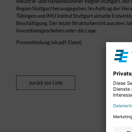
Industrie- und Handelskammer Region Stuttgart, der
Region Stuttgart herausgegeben. Im Auftrag der Her
Tübingen und IMU Institut Stuttgart aktuelle Entwick
Beschäftigung. Der letzte Strukturbericht aus dem J
Investitionsgeschehen unter die Lupe.
Pressmitteilung (als pdf-Datei)
zurück zur Liste