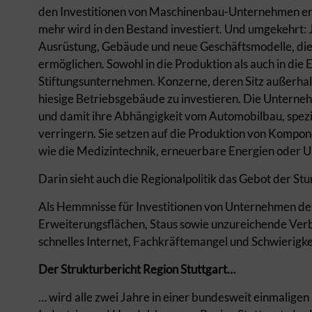
den Investitionen von Maschinenbau-Unternehmen erke
mehr wird in den Bestand investiert. Und umgekehrt:
Ausrüstung, Gebäude und neue Geschäftsmodelle, die 
ermöglichen. Sowohl in die Produktion als auch in die E
Stiftungsunternehmen. Konzerne, deren Sitz außerhalb d
hiesige Betriebsgebäude zu investieren. Die Unterne
und damit ihre Abhängigkeit vom Automobilbau, spezi
verringern. Sie setzen auf die Produktion von Kompon
wie die Medizintechnik, erneuerbare Energien oder 
Darin sieht auch die Regionalpolitik das Gebot der S
Als Hemmnisse für Investitionen von Unternehmen d
Erweiterungsflächen, Staus sowie unzureichende Verb
schnelles Internet, Fachkräftemangel und Schwierigke
Der Strukturbericht Region Stuttgart…
… wird alle zwei Jahre in einer bundesweit einmalig