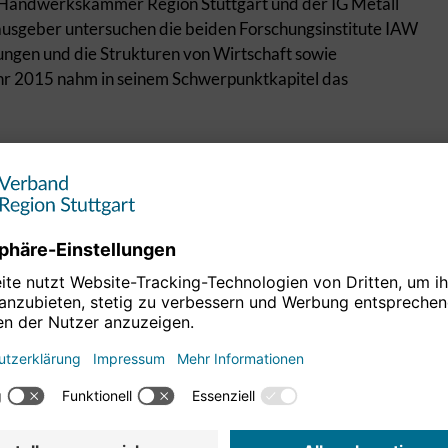
 Handwerkskammer Region Stuttgart und der IG Metall
ausgeber untersuchen die beiden Forschungsinstitute IAW
lungen und die Strukturen von Wirtschaft sowie
ahr 2015 nahm in seinem Schwerpunktkapitel das