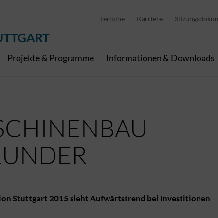
D
stellung
Abfallwirtschaft
Pedelec Ladestationen
Metropolregion Stut
Termine
Karriere
Sitzungsdoku
Wirtschaft und Tourismus
Geoinformation
Digitale Kanäle
UTTGART
Projekte & Programme
Informationen & Downloads
SCHINENBAU
RUNDER
n Stuttgart 2015 sieht Aufwärtstrend bei Investitionen