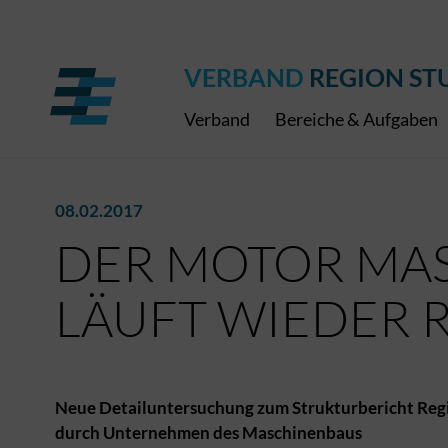
Regionaler Schulpreis
Expressbus RELEX
Internationale Bauaus
2027
ÖPNV-Finanzierung
Publikationen
VRS-Medienportal
VERBAND
REGION ST
Verband
Bereiche & Aufgaben
08.02.2017
DER MOTOR MA
LÄUFT WIEDER 
Neue Detailuntersuchung zum Strukturbericht Regio
durch Unternehmen des Maschinenbaus