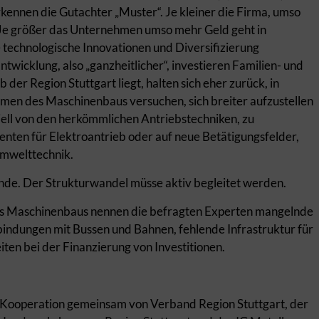
nnen die Gutachter „Muster“. Je kleiner die Firma, umso
 Je größer das Unternehmen umso mehr Geld geht in
technologische Innovationen und Diversifizierung
ntwicklung, also „ganzheitlicher“, investieren Familien- und
er Region Stuttgart liegt, halten sich eher zurück, in
hmen des Maschinenbaus versuchen, sich breiter aufzustellen
ell von den herkömmlichen Antriebstechniken, zu
enten für Elektroantrieb oder auf neue Betätigungsfelder,
Umwelttechnik.
tunde. Der Strukturwandel müsse aktiv begleitet werden.
es Maschinenbaus nennen die befragten Experten mangelnde
indungen mit Bussen und Bahnen, fehlende Infrastruktur für
iten bei der Finanzierung von Investitionen.
en Kooperation gemeinsam von Verband Region Stuttgart, der