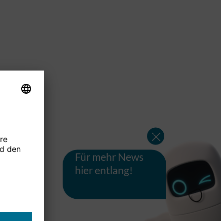
Für mehr News
hier entlang!