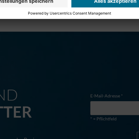
M
ND
E-Mail-Adresse *
TTER
* = Pflichtfeld