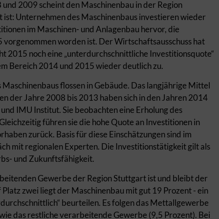
 und 2009 scheint den Maschinenbau in der Region
ht ist: Unternehmen des Maschinenbaus investieren wieder
titionen im Maschinen- und Anlagenbau hervor, die
5 vorgenommen worden ist. Der Wirtschaftsausschuss hat
cht 2015 noch eine „unterdurchschnittliche Investitionsquote“
esem Bereich 2014 und 2015 wieder deutlich zu.
 Maschinenbaus flossen in Gebäude. Das langjährige Mittel
len der Jahre 2008 bis 2013 haben sich in den Jahren 2014
 und IMU Institut. Sie beobachten eine Erholung des
eichzeitig führen sie die hohe Quote an Investitionen in
haben zurück. Basis für diese Einschätzungen sind im
h mit regionalen Experten. Die Investitionstätigkeit gilt als
bs- und Zukunftsfähigkeit.
rbeitenden Gewerbe der Region Stuttgart ist und bleibt der
Platz zwei liegt der Maschinenbau mit gut 19 Prozent - ein
rdurchschnittlich“ beurteilen. Es folgen das Mettallgewerbe
sowie das restliche verarbeitende Gewerbe (9,5 Prozent). Bei