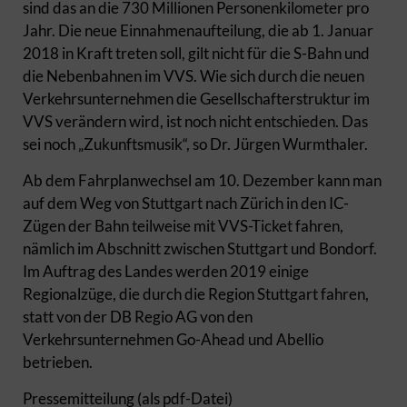
sind das an die 730 Millionen Personenkilometer pro
Jahr. Die neue Einnahmenaufteilung, die ab 1. Januar
2018 in Kraft treten soll, gilt nicht für die S-Bahn und
die Nebenbahnen im VVS. Wie sich durch die neuen
Verkehrsunternehmen die Gesellschafterstruktur im
VVS verändern wird, ist noch nicht entschieden. Das
sei noch „Zukunftsmusik“, so Dr. Jürgen Wurmthaler.
Ab dem Fahrplanwechsel am 10. Dezember kann man
auf dem Weg von Stuttgart nach Zürich in den IC-
Zügen der Bahn teilweise mit VVS-Ticket fahren,
nämlich im Abschnitt zwischen Stuttgart und Bondorf.
Im Auftrag des Landes werden 2019 einige
Regionalzüge, die durch die Region Stuttgart fahren,
statt von der DB Regio AG von den
Verkehrsunternehmen Go-Ahead und Abellio
betrieben.
Pressemitteilung (als pdf-Datei)