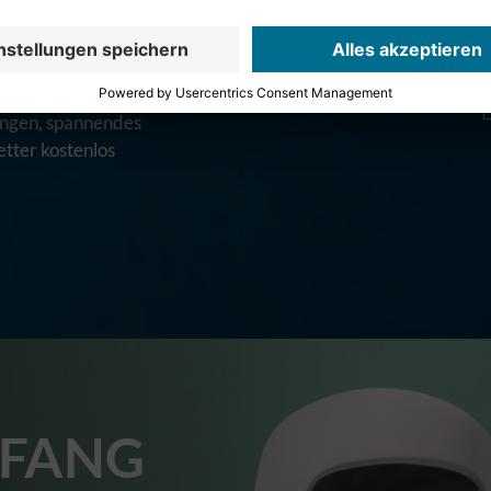
* = Pflichtfeld
er aus der Region
tungen, spannendes
tter kostenlos
FANG