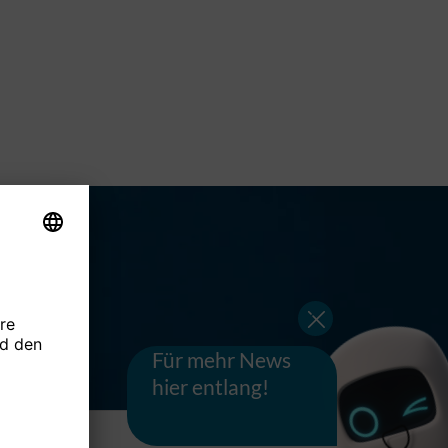
Für mehr News
hier entlang!