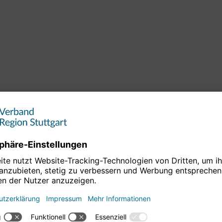
M
ND
E-Mail-Adresse *
TTER