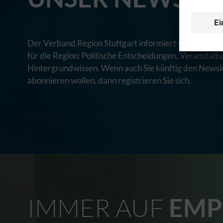
Der Verband Region Stuttgart informiert via Newslett
für die Region: Politische Entscheidungen, Veranstal
Hintergrundwissen. Wenn auch Sie künftig den Newsle
abonnieren wollen, dann registrieren Sie sich.
IMMER AUF
EMP