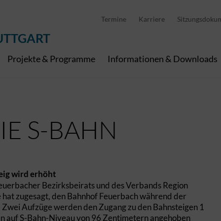
D
stellung
Abfallwirtschaft
Pedelec Ladestationen
Metropolregion Stut
Termine
Karriere
Sitzungsdoku
Wirtschaft und Tourismus
Geoinformation
Digitale Kanäle
UTTGART
Projekte & Programme
Informationen & Downloads
IE S-BAHN
eig wird erhöht
erbacher Bezirksbeirats und des Verbands Region
ice hat zugesagt, den Bahnhof Feuerbach während der
n. Zwei Aufzüge werden den Zugang zu den Bahnsteigen 1
ollen auf S-Bahn-Niveau von 96 Zentimetern angehoben