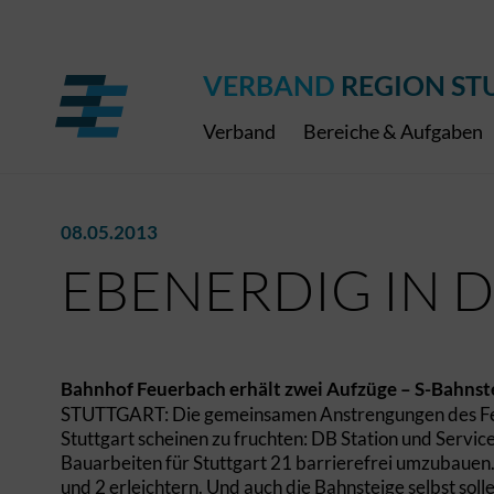
Regionaler Schulpreis
Expressbus RELEX
Internationale Bauaus
2027
ÖPNV-Finanzierung
Publikationen
VRS-Medienportal
VERBAND
REGION ST
Verband
Bereiche & Aufgaben
08.05.2013
EBENERDIG IN D
Bahnhof Feuerbach erhält zwei Aufzüge – S-Bahnst
STUTTGART: Die gemeinsamen Anstrengungen des Feu
Stuttgart scheinen zu fruchten: DB Station und Serv
Bauarbeiten für Stuttgart 21 barrierefrei umzubaue
und 2 erleichtern. Und auch die Bahnsteige selbst s