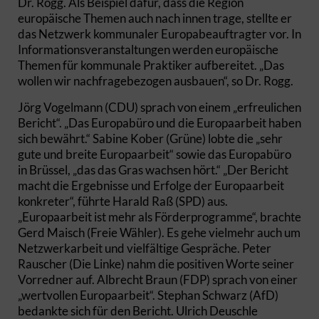
Dr. Rogg. Als Beispiel dafür, dass die Region
europäische Themen auch nach innen trage, stellte er
das Netzwerk kommunaler Europabeauftragter vor. In
Informationsveranstaltungen werden europäische
Themen für kommunale Praktiker aufbereitet. „Das
wollen wir nachfragebezogen ausbauen“, so Dr. Rogg.
Jörg Vogelmann (CDU) sprach von einem „erfreulichen
Bericht“. „Das Europabüro und die Europaarbeit haben
sich bewährt.“ Sabine Kober (Grüne) lobte die „sehr
gute und breite Europaarbeit“ sowie das Europabüro
in Brüssel, „das das Gras wachsen hört.“ „Der Bericht
macht die Ergebnisse und Erfolge der Europaarbeit
konkreter“, führte Harald Raß (SPD) aus.
„Europaarbeit ist mehr als Förderprogramme“, brachte
Gerd Maisch (Freie Wähler). Es gehe vielmehr auch um
Netzwerkarbeit und vielfältige Gespräche. Peter
Rauscher (Die Linke) nahm die positiven Worte seiner
Vorredner auf. Albrecht Braun (FDP) sprach von einer
„wertvollen Europaarbeit“. Stephan Schwarz (AfD)
bedankte sich für den Bericht. Ulrich Deuschle