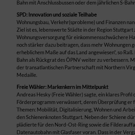
Bahn mit Anschlussbussen oder dem jährlichen S-Bah
SPD: Innovation und soziale Teilhabe
Wohnungsbau, Verkehr(sprobleme) und Finanzen nannt
Ziel ist es, lebenswerte Städte in der Region Stuttgart
Wohnungsversorgung für einkommensschwächere Haush
noch stärker dazu beitragen, dass mehr Wohnungen geb
erheblichem Maße auf das Land angewiesen“, so Raß. Ei
Bahn als Rückgrat des ÖPNV weiter zu verbessern. M
der transatlantischen Partnerschaft mit Northern Virgi
Medaille.
Freie Wähler: Markenkern im Mittelpunkt
Andreas Hesky (Freie Wähler) sagte, ein klares Profi
Förderprogramm verwässert, deren Überprüfung er fo
Themen: Mobilität, Digitalisierung, Wohnen und Arbeit
den Schienenknoten Stuttgart. Neben der Schiene dürf
plädierte für den Nord-Ost-Ring sowie die Filderauf
Datenautobahn mit Glasfaser voran. Dass in der Ver