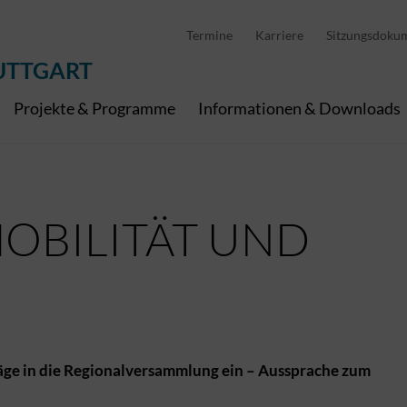
D
stellung
Abfallwirtschaft
Pedelec Ladestationen
Metropolregion Stut
Termine
Karriere
Sitzungsdoku
Wirtschaft und Tourismus
Geoinformation
Digitale Kanäle
UTTGART
Projekte & Programme
Informationen & Downloads
OBILITÄT UND
ge in die Regionalversammlung ein – Aussprache zum