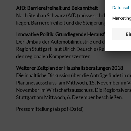
AfD: Barrierefreiheit und Bekanntheit
Nach Stephan Schwarz (AfD) müsse sich die Regionalv
liegen. Barrierefreiheit und die Steigerung der Bekan
Innovative Politik: Grundlegende Herausforderungen 
Der Umbau der Automobilindustrie und die Digitalisi
Region Stuttgart, laut Ulrich Deuschle (Republikaner/I
den regionalen Kompetenzzentren.
Weiterer Zeitplan der Haushaltsberatungen 2018
Die inhaltliche Diskussion über die Anträge findet in
Planungsausschuss, am Mittwoch, 15. November im V
November im Wirtschaftsausschuss. Die Regionalver
Stuttgart am Mittwoch, 6. Dezember beschließen.
Pressemitteilung (als pdf-Datei)