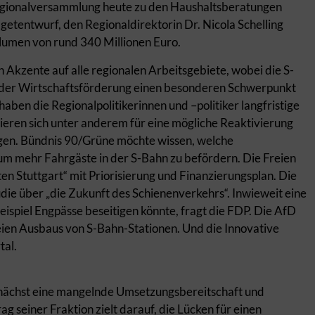
egionalversammlung heute zu den Haushaltsberatungen
getentwurf, den Regionaldirektorin Dr. Nicola Schelling
lumen von rund 340 Millionen Euro.
 Akzente auf alle regionalen Arbeitsgebiete, wobei die S-
 der Wirtschaftsförderung einen besonderen Schwerpunkt
aben die Regionalpolitikerinnen und –politiker langfristige
ieren sich unter anderem für eine mögliche Reaktivierung
ngen. Bündnis 90/Grüne möchte wissen, welche
um mehr Fahrgäste in der S-Bahn zu befördern. Die Freien
n Stuttgart“ mit Priorisierung und Finanzierungsplan. Die
die über „die Zukunft des Schienenverkehrs“. Inwieweit eine
piel Engpässe beseitigen könnte, fragt die FDP. Die AfD
eien Ausbaus von S-Bahn-Stationen. Und die Innovative
tal.
unächst eine mangelnde Umsetzungsbereitschaft und
ag seiner Fraktion zielt darauf, die Lücken für einen