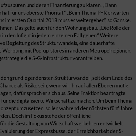
ufzuspüren und deren Finanzierung zu klären. „Dann
n hat für uns oberste Priorität.“ „Beim Thema P+R erwarten
ns im ersten Quartal 2018 muss es weitergehen“, so Ganske.
ehmen. Das gelte auch für den Wohnungsbau. „Die Rolle der
 in den Infight in jedem einzelnen Fall gehen.“ Weitere
ive Begleitung des Strukturwandels, eine dauerhafte
ie Werbung mit Pop-up-stores in anderen Metropolregionen.
gsstrategie die 5-G-Infrastruktur vorantreiben.
uf den grundlegendensten Strukturwandel „seit dem Ende des
hance als Risiko sein, wenn wir ihn auf allen Ebenen mutig
ragen, dafür sprach er sich aus. Seine Fraktion beantragte
 für die digitalisierte Wirtschaft zu machen. Um beim Thema
onzept umzusetzen, sollen während der nächsten fünf Jahre
erden. Doch im Fokus stehe der öffentliche
für die Gestaltung von Wirtschaftsverkehren entwickelt
Evaluierung der Expressbusse, der Erreichbarkeit der S-