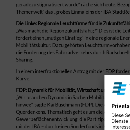
geradezu stigmatisiert wurde“ räche sich heute. Bezog
Themenwelt“ das „großes Einmaleins der IBA StadtRe
Die Linke: Regionale Leuchttürme für die Zukunftsfähi
„Was macht die Region zukunftsfähig?“ Dies ist die Lei
fordert einen „mutigen Einstieg“ in eine regionale En
Mobilitätskultur. Dazu gehörten Leuchtturmvorhaben w
die Förderung des Fahrradverkehrs durch Radschnellw
Sharing.
In einem interfraktionellen Antrag mit der FDP forde
Kurve.
FDP: Dynamik für Mobilität, Wirtschaft und Wohnen
„Wir brauchen Dynamik in Sachen Mobilität, Wirtscha
hinweg“, sagte Kai Buschmann (FDP). Die Anträge sein
Querdenkens. Thematisch geht es um die Auswirkunge
Gewerbeflächenentwicklung, die Partizipation am Mob
mit der IBA – durch einen Sonderfonds in Höhe von jä