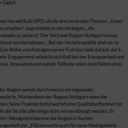
n-Gipfel.
e Harald Raß (SPD) als die drei zentralen Themen. „Unser
 zu erhalten“, begründete er sein Anliegen, „die
alte zu sichern“. Der Verband Region Stuttgart müsse
aut werden können. „Bei der Verkehrspolitik sind wir in
ne Reihe von Anträgen seiner Fraktion ziele darauf, die S-
ehr Engagement wünscht sich Raß bei der Europaarbeit und
nia. Innovation und soziale Teilhabe seien zwei Seiten einer
l der Region werde durch manch ein regionales
rderte. Markenkern der Region Stuttgart seien die
en. Seine Fraktion befürwortet eine Qualitätsoffensive für
e die Straße allerdings nicht vernachlässigt werden. Er
fahrt. Wenigstens komme die Region in Sachen
gangenheit der „Flächenverbrauch für neue Wohngebiete