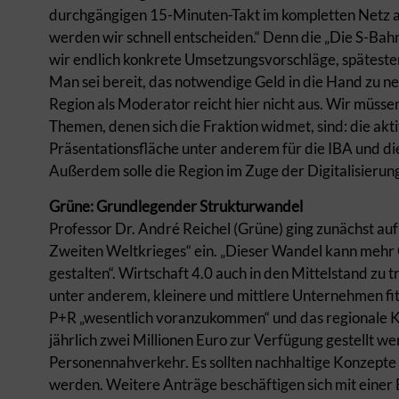
durchgängigen 15-Minuten-Takt im kompletten Netz a
werden wir schnell entscheiden.“ Denn die „Die S-Bah
wir endlich konkrete Umsetzungsvorschläge, späteste
Man sei bereit, das notwendige Geld in die Hand zu n
Region als Moderator reicht hier nicht aus. Wir müssen
Themen, denen sich die Fraktion widmet, sind: die akt
Präsentationsfläche unter anderem für die IBA und d
Außerdem solle die Region im Zuge der Digitalisierun
Grüne: Grundlegender Strukturwandel
Professor Dr. André Reichel (Grüne) ging zunächst a
Zweiten Weltkrieges“ ein. „Dieser Wandel kann mehr C
gestalten“. Wirtschaft 4.0 auch in den Mittelstand zu t
unter anderem, kleinere und mittlere Unternehmen fit
P+R „wesentlich voranzukommen“ und das regionale K
jährlich zwei Millionen Euro zur Verfügung gestellt w
Personennahverkehr. Es sollten nachhaltige Konzepte 
werden. Weitere Anträge beschäftigen sich mit einer 