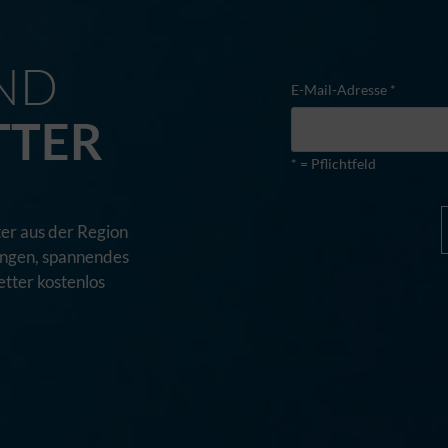
M
ND
E-Mail-Adresse *
TTER
* = Pflichtfeld
er aus der Region
tungen, spannendes
tter kostenlos