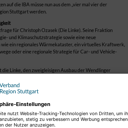
en auf die IBA müsse nun aus dem „vier mal vier der
gion Stuttgart werden.
gkeit
tfrage für Christoph Ozasek (Die Linke). Seine Fraktion
ergie- und Klimaschutzstrategie sowie eine neue
ie ein regionales Wärmekataster, ein virtuelles Kraftwerk,
ege oder eine regionale Strategie für Car- und Vehicle-
rt die Linke, den zweigleisigen Ausbau der Wendlinger
ft und Wohnen, sonst gehen die Entwicklungen über uns
er Fraktion folgten „innovativen Ansätzen“ im Sinne des
n des Strukturwandels auf die
ilitätsfonds oder die Verknüpfung des Landschaftsparks
hrlich 500.000 Euro bis 2027.