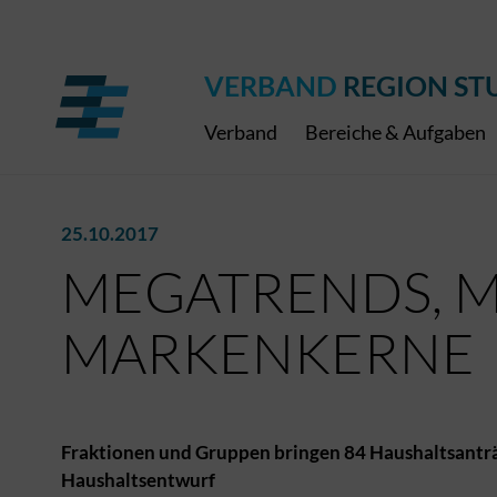
Regionaler Schulpreis
Expressbus RELEX
Internationale Bauaus
2027
ÖPNV-Finanzierung
Publikationen
VRS-Medienportal
VERBAND
REGION ST
Verband
Bereiche & Aufgaben
25.10.2017
MEGATRENDS, M
MARKENKERNE
Fraktionen und Gruppen bringen 84 Haushaltsanträ
Haushaltsentwurf