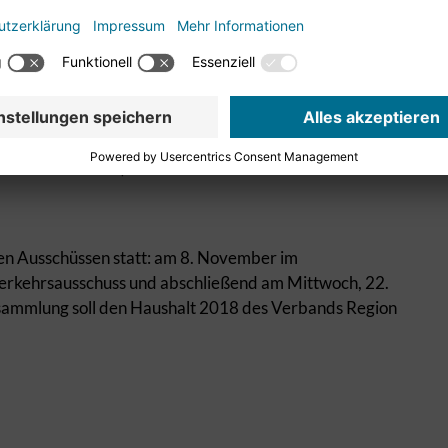
ersammlung selbstkritisch fragen, wo noch Sparpotenziale
ntheit des Verbands Region Stuttgart sind weitere Anliegen.
für die Region
erung kennzeichnen den „Modernisierungsprozess“ in der
nnovative Politik). Er fordert unter anderem einen Bericht zu
 den Ausschüssen statt: am 8. November im
erkehrsausschuss und abschließend am Mittwoch, 22.
sammlung soll den Haushalt 2018 des Verbands Region