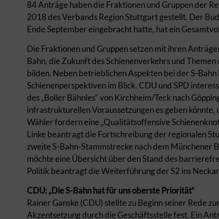
84 Anträge haben die Fraktionen und Gruppen der R
2018 des Verbands Region Stuttgart gestellt. Der Bud
Ende September eingebracht hatte, hat ein Gesamtvo
Die Fraktionen und Gruppen setzen mit ihren Anträgen
Bahn, die Zukunft des Schienenverkehrs und Themen
bilden. Neben betrieblichen Aspekten bei der S-Bahn h
Schienenperspektiven im Blick. CDU und SPD interess
des „Boller Bähnles“ von Kirchheim/Teck nach Göppi
infrastrukturellen Voraussetzungen es geben könnte, 
Wähler fordern eine „Qualitätsoffensive Schienenknote
Linke beantragt die Fortschreibung der regionalen Stu
zweite S-Bahn-Stammstrecke nach dem Münchener Beis
möchte eine Übersicht über den Stand des barrierefr
Politik beantragt die Weiterführung der S2 ins Neckar
CDU: „Die S-Bahn hat für uns oberste Priorität“
Rainer Ganske (CDU) stellte zu Beginn seiner Rede z
Akzentsetzung durch die Geschäftsstelle fest. Ein Antr