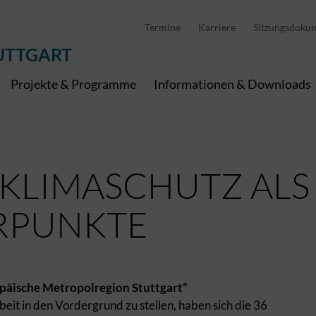
D
stellung
Abfallwirtschaft
Pedelec Ladestationen
Metropolregion Stut
Termine
Karriere
Sitzungsdoku
Wirtschaft und Tourismus
Geoinformation
Digitale Kanäle
UTTGART
Projekte & Programme
Informationen & Downloads
 KLIMASCHUTZ ALS
RPUNKTE
opäische Metropolregion Stuttgart“
eit in den Vordergrund zu stellen, haben sich die 36