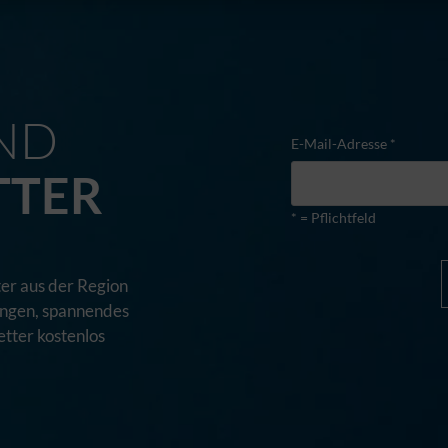
M
ND
E-Mail-Adresse *
TTER
* = Pflichtfeld
er aus der Region
tungen, spannendes
tter kostenlos