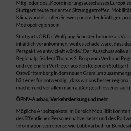
Mitglieder des „Koordinierungsausschusses Europäis
Stuttgart heute zur ersten Sitzung getroffen. Mobilit
Klimawandels sollen Schwerpunkte der künftigen pr
Metropolregion sein.
Stuttgarts OB Dr. Wolfgang Schuster betonte als Vorsit
inhaltlich vorankommen, weil es schade wäre, dass 
Perspektive entwickelt würde.“ Der Ausschuss solle ei
Regionalpräsident Thomas S. Bopp vom Verband Region 
und regionalen Vertreter aus den Regionen Stuttgar
Ostwürttemberg in dem neuen Gremium zusammengef
hält er es für notwendig, „dass wir uns besser regio
machen und vor allem nach außen geschlossener auftr
ÖPNV-Ausbau, Verkehrslenkung und mehr
Mögliche Arbeitspakete im Bereich Mobilität könnte
des öffentlichen Personennahverkehrs und des Radw
Information sein ebenso wie Lobbyarbeit für Bundes