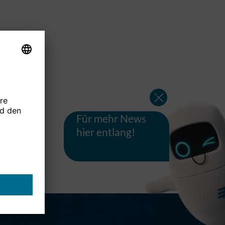
Für mehr News
hier entlang!