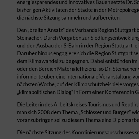
energiesparendes und innovatives Bauen setzte Dr. Sch
bisherigen Aktivitäten der Städte in der Metropolreg
die nächste Sitzung sammeln und aufbereiten.
Den „breiten Ansatz“ des Verbands Region Stuttgart 
Steinacher. Durch Vorgaben zur Siedlungsentwicklung
und den Ausbau der S-Bahn in der Region Stuttgart le
Darüber hinaus engagiere sich die Region Stuttgart se
dem Klimawandel zu begegnen. Dabei entstünden im 
oder den Bereich Materialeffizienz, so Dr. Steinacher w
informierte über eine internationale Veranstaltung 
nächsten Woche, auf der Klimaschutzbeispiele vorgest
„klimapolitischen Dialog“ in Form einer Konferenz in 
Die Leiterin des Arbeitskreises Tourismus und Reutl
man sich 2008 dem Thema „Schlösser und Burgen“ wi
voranzubringen sei zu diesem Thema eine Diplomarb
Die nächste Sitzung des Koordinierungsausschusses sol