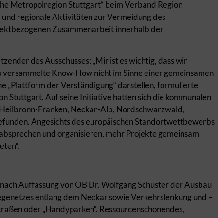
che Metropolregion Stuttgart“ beim Verband Region
ät und regionale Aktivitäten zur Vermeidung des
ojektbezogenen Zusammenarbeit innerhalb der
zender des Ausschusses: „Mir ist es wichtig, dass wir
das versammelte Know-How nicht im Sinne einer gemeinsamen
ne „Plattform der Verständigung“ darstellen, formulierte
Stuttgart. Auf seine Initiative hatten sich die kommunalen
t, Heilbronn-Franken, Neckar-Alb, Nordschwarzwald,
unden. Angesichts des europäischen Standortwettbewerbs
nal absprechen und organisieren, mehr Projekte gemeinsam
eten“.
n nach Auffassung von OB Dr. Wolfgang Schuster der Ausbau
egenetzes entlang dem Neckar sowie Verkehrslenkung und –
straßen oder „Handyparken“. Ressourcenschonendes,