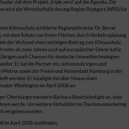
uster mit dem Projekt „triple zero“ auf die Agenda. Die
ion wird die Wirtschaftsförderung Region Stuttgart (WRS) für
beim Klimaschutz schilderte Regionaldirektor Dr. Bernd
, mit dem Schutz von freien Flächen, durch Verkehrsplanung
iste der Verband einen wichtigen Beitrag zum Klimaschutz.
it mehr als zwei Jahren auch auf europäischer Ebene dafür,
Übrigen auch Chancen für deutsche Umwelttechnologien
eiter. Er lud die Partner ein, sich einzubringen und
von Metrex sowie der Freien und Hansestadt Hamburg in der
ellt werden. Er kündigte darüber hinaus einen
Greater Washington im April 2008 an.
inger Oberbürgermeisterin Barbara Bosch kündigte an, dass
dmen werde. Um weitere Aktivitäten im Tourismusmarketing
eit vergeben worden.
l im April 2008 stattfinden.