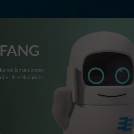
FANG
der wollen uns etwas
 über Ihre Nachricht.