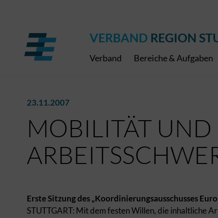
Regionaler Schulpreis
Expressbus RELEX
Internationale Bauaus
2027
ÖPNV-Finanzierung
Publikationen
VRS-Medienportal
VERBAND
REGION ST
Verband
Bereiche & Aufgaben
23.11.2007
MOBILITÄT UND
ARBEITSSCHWE
Erste Sitzung des „Koordinierungsausschusses Eur
STUTTGART: Mit dem festen Willen, die inhaltliche Arb