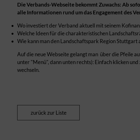
Die Verbands-Webseite bekommt Zuwachs: Ab sofort 
alle Informationen rund um das Engagement des Verb
Wo investiert der Verband aktuell mit seinem Kofin
Welche Ideen für die charakteristischen Landschaftsr
Wie kann man den Landschaftspark Region Stuttgart a
Auf die neue Webseite gelangt man über die Pfeile au
unter "Menü", dann unten rechts): Einfach klicken u
wechseln.
zurück zur Liste