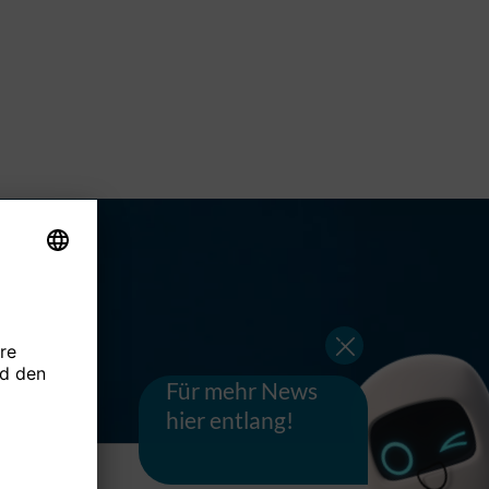
Für mehr News
hier entlang!