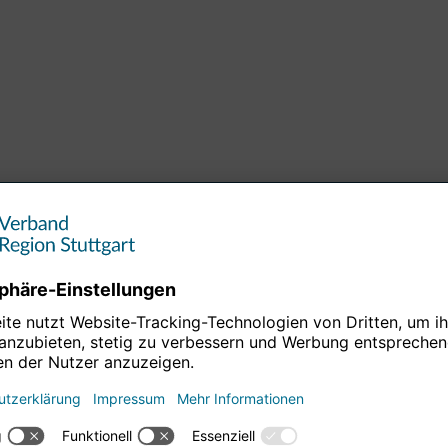
M
ND
E-Mail-Adresse *
TTER