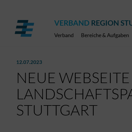
Regionaler Schulpreis
Expressbus RELEX
Internationale Bauaus
2027
ÖPNV-Finanzierung
Publikationen
VRS-Medienportal
VERBAND
REGION ST
Verband
Bereiche & Aufgaben
12.07.2023
NEUE WEBSEITE
LANDSCHAFTSP
STUTTGART