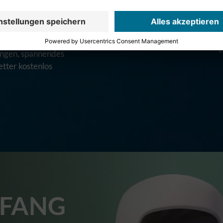
* = Pflichtfeld
er aus der Region
tungen, spannendes
tter kostenlos
FANG