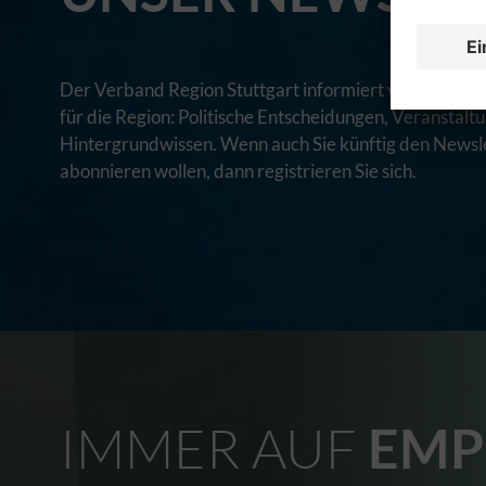
Der Verband Region Stuttgart informiert via Newslett
für die Region: Politische Entscheidungen, Veranstal
Hintergrundwissen. Wenn auch Sie künftig den Newsle
abonnieren wollen, dann registrieren Sie sich.
IMMER AUF
EMP