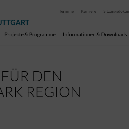
D
stellung
Abfallwirtschaft
Pedelec Ladestationen
Metropolregion Stut
Termine
Karriere
Sitzungsdoku
Wirtschaft und Tourismus
Geoinformation
Digitale Kanäle
UTTGART
Projekte & Programme
Informationen & Downloads
 FÜR DEN
ARK REGION