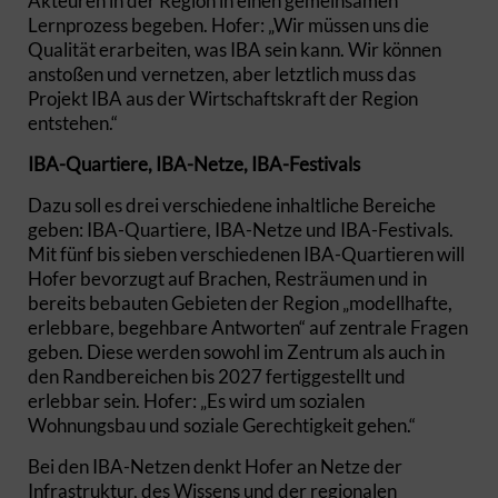
Akteuren in der Region in einen gemeinsamen
Lernprozess begeben. Hofer: „Wir müssen uns die
Qualität erarbeiten, was IBA sein kann. Wir können
anstoßen und vernetzen, aber letztlich muss das
Projekt IBA aus der Wirtschaftskraft der Region
entstehen.“
IBA-Quartiere, IBA-Netze, IBA-Festivals
Dazu soll es drei verschiedene inhaltliche Bereiche
geben: IBA-Quartiere, IBA-Netze und IBA-Festivals.
Mit fünf bis sieben verschiedenen IBA-Quartieren will
Hofer bevorzugt auf Brachen, Resträumen und in
bereits bebauten Gebieten der Region „modellhafte,
erlebbare, begehbare Antworten“ auf zentrale Fragen
geben. Diese werden sowohl im Zentrum als auch in
den Randbereichen bis 2027 fertiggestellt und
erlebbar sein. Hofer: „Es wird um sozialen
Wohnungsbau und soziale Gerechtigkeit gehen.“
Bei den IBA-Netzen denkt Hofer an Netze der
Infrastruktur, des Wissens und der regionalen