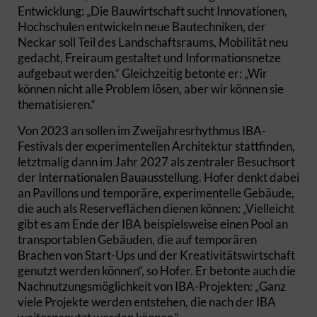
Entwicklung: „Die Bauwirtschaft sucht Innovationen,
Hochschulen entwickeln neue Bautechniken, der
Neckar soll Teil des Landschaftsraums, Mobilität neu
gedacht, Freiraum gestaltet und Informationsnetze
aufgebaut werden.“ Gleichzeitig betonte er: „Wir
können nicht alle Problem lösen, aber wir können sie
thematisieren.“
Von 2023 an sollen im Zweijahresrhythmus IBA-
Festivals der experimentellen Architektur stattfinden,
letztmalig dann im Jahr 2027 als zentraler Besuchsort
der Internationalen Bauausstellung. Hofer denkt dabei
an Pavillons und temporäre, experimentelle Gebäude,
die auch als Reserveflächen dienen können: „Vielleicht
gibt es am Ende der IBA beispielsweise einen Pool an
transportablen Gebäuden, die auf temporären
Brachen von Start-Ups und der Kreativitätswirtschaft
genutzt werden können“, so Hofer. Er betonte auch die
Nachnutzungsmöglichkeit von IBA-Projekten: „Ganz
viele Projekte werden entstehen, die nach der IBA