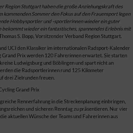
er Region Stuttgart
haben die große Anziehungskraft des
ir im kommenden Sommer den Fokus auf den Frauensport legen
sende Hobbysportler und -sportlerinnen wieder ein guter
m bekommt wieder ein fantastisches, spannendes Erlebnis mit
t Thomas S. Bopp, Vorsitzender Verband Region Stuttgart.
and UCI den Klassiker im internationalen Radsport-Kalender
 Grand Prix werden 120 Fahrerinnen erwartet. Sie starten
dkreise Ludwigsburg und Böblingen und spart nicht an
 werden die Radsportlerinnen rund 125 Kilometer
uf drei Zielrunden freuen.
Cycling Grand Prix
angreiche Rennerfahrung in die Streckenplanung einbringen,
ngsreichen und sicheren Renntag zu präsentieren. Nur vier
die aktuellen Wünsche der Teams und Fahrerinnen aus