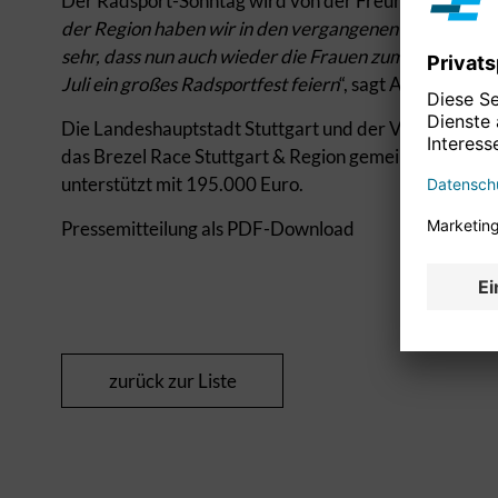
Der Radsport-Sonntag wird von der Freunde Eventagen
der Region haben wir in den vergangenen Jahren tolle 
sehr, dass nun auch wieder die Frauen zum Zug komm
Juli ein großes Radsportfest feiern
“, sagt Albrecht Rö
Die Landeshauptstadt Stuttgart und der Verband Reg
das Brezel Race Stuttgart & Region gemeinsam. Die St
unterstützt mit 195.000 Euro.
Pressemitteilung als PDF-Download
zurück zur Liste