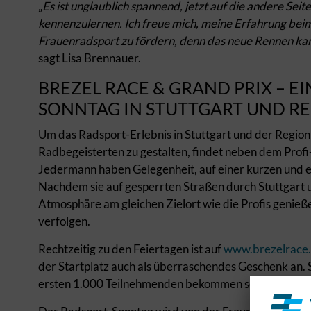
„
Es ist unglaublich spannend, jetzt auf die andere Se
kennenzulernen. Ich freue mich, meine Erfahrung bei
Frauenradsport zu fördern, denn das neue Rennen kann 
sagt Lisa Brennauer.
BREZEL RACE & GRAND PRIX – E
SONNTAG IN STUTTGART UND R
Um das Radsport-Erlebnis in Stuttgart und der Region 
Radbegeisterten zu gestalten, findet neben dem Profi
Jedermann haben Gelegenheit, auf einer kurzen und ei
Nachdem sie auf gesperrten Straßen durch Stuttgart und
Atmosphäre am gleichen Zielort wie die Profis genieße
verfolgen.
Rechtzeitig zu den Feiertagen ist auf
www.brezelrace
der Startplatz auch als überraschendes Geschenk an. S
ersten 1.000 Teilnehmenden bekommen sogar ein Trikot