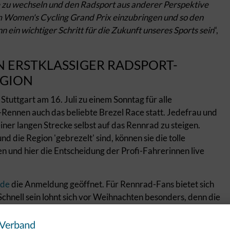
ite zu wechseln und den Radsport aus anderer Perspektive
m Women's Cycling Grand Prix einzubringen und so den
ein wichtiger Schritt für die Zukunft unseres Sports sein
“,
IN ERSTKLASSIGER RADSPORT-
EGION
Stuttgart am 16. Juli zu einem Sonntag für alle
-Rennen auch das beliebte Brezel Race statt. Jedefrau und
ner langen Strecke selbst auf das Rennrad zu steigen.
 die Region 'gebrezelt' sind, können sie die tolle
n und hier die Entscheidung der Profi-Fahrerinnen live
.de
die Anmeldung geöffnet. Für Rennrad-Fans bietet sich
chnell sein lohnt sich vor Weihnachten besonders, denn die
 gratis zu ihrem Startplatz.