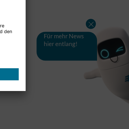
Für mehr News
hier entlang!