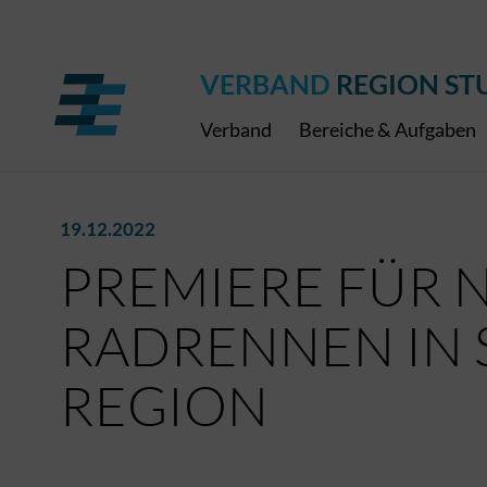
Regionaler Schulpreis
Expressbus RELEX
Internationale Bauaus
2027
ÖPNV-Finanzierung
Publikationen
VRS-Medienportal
VERBAND
REGION ST
Verband
Bereiche & Aufgaben
19.12.2022
PREMIERE FÜR 
RADRENNEN IN 
REGION