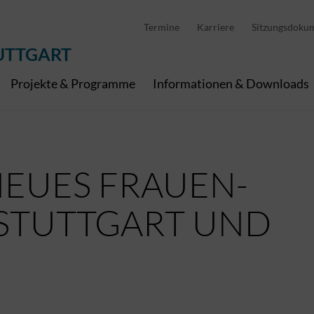
D
stellung
Abfallwirtschaft
Pedelec Ladestationen
Metropolregion Stut
Termine
Karriere
Sitzungsdoku
Wirtschaft und Tourismus
Geoinformation
Digitale Kanäle
UTTGART
Projekte & Programme
Informationen & Downloads
NEUES FRAUEN-
STUTTGART UND