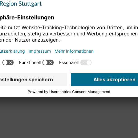
tur veranstaltet. „
Gemeinsam mit der Stadt Stuttgart und
Radsport-Events auf die Beine gestellt und es freut mich
en. In Kombination mit dem Brezel Race werden wir am 16.
der, Geschäftsführer der Freunde Eventagentur.
ion Stuttgart fördern den Women’s Cycling Grand Prix und
adt stellt dafür 390.000 Euro zur Verfügung, die Region