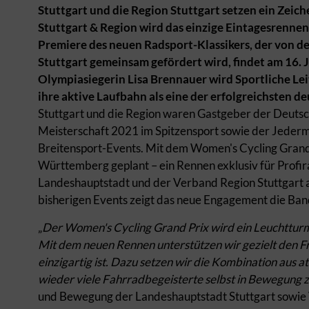
Stuttgart und die Region Stuttgart setzen ein Zei
Stuttgart & Region wird das einzige Eintagesrennen
Premiere des neuen Radsport-Klassikers, der von 
Stuttgart gemeinsam gefördert wird, findet am 16. 
Olympiasiegerin Lisa Brennauer wird Sportliche Lei
ihre aktive Laufbahn als eine der erfolgreichsten 
Stuttgart und die Region waren Gastgeber der Deuts
Meisterschaft 2021 im Spitzensport sowie der Jeder
Breitensport-Events. Mit dem Women's Cycling Grand 
Württemberg geplant – ein Rennen exklusiv für Profir
Landeshauptstadt und der Verband Region Stuttgart
bisherigen Events zeigt das neue Engagement die Band
„
Der Women's Cycling Grand Prix wird ein Leuchtturm
Mit dem neuen Rennen unterstützen wir gezielt den F
einzigartig ist. Dazu
setzen wir die Kombination aus a
wieder viele Fahrradbegeisterte selbst in Bewegung 
und Bewegung der Landeshauptstadt Stuttgart sowie V