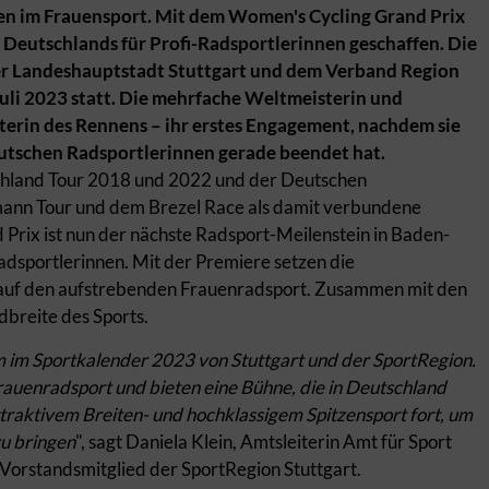
chen im Frauensport. Mit dem Women's Cycling Grand Prix
 Deutschlands für Profi-Radsportlerinnen geschaffen. Die
der Landeshauptstadt Stuttgart und dem Verband Region
Juli 2023 statt. Die mehrfache Weltmeisterin und
terin des Rennens – ihr erstes Engagement, nachdem sie
deutschen Radsportlerinnen gerade beendet hat.
chland Tour 2018 und 2022 und der Deutschen
mann Tour und dem Brezel Race als damit verbundene
Prix ist nun der nächste Radsport-Meilenstein in Baden-
adsportlerinnen. Mit der Premiere setzen die
 auf den aufstrebenden Frauenradsport. Zusammen mit den
breite des Sports.
 im Sportkalender 2023 von Stuttgart und der SportRegion.
rauenradsport und bieten eine Bühne, die in Deutschland
ttraktivem Breiten- und hochklassigem Spitzensport fort
, um
zu bringen
", sagt Daniela Klein, Amtsleiterin Amt für Sport
orstandsmitglied der SportRegion Stuttgart.