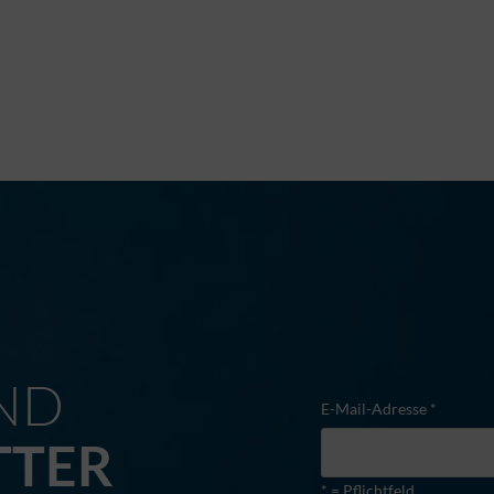
M
ND
E-Mail-Adresse *
TTER
* = Pflichtfeld