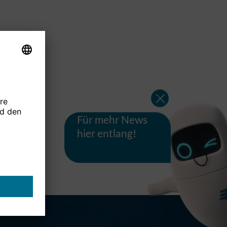
Für mehr News
hier entlang!