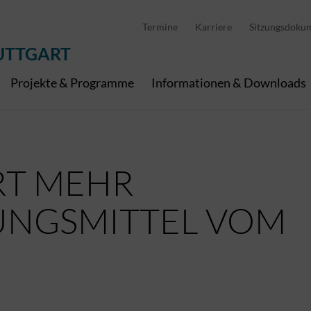
D
stellung
Abfallwirtschaft
Pedelec Ladestationen
Metropolregion Stut
Termine
Karriere
Sitzungsdoku
Wirtschaft und Tourismus
Geoinformation
Digitale Kanäle
UTTGART
Projekte & Programme
Informationen & Downloads
RT MEHR
UNGSMITTEL VOM