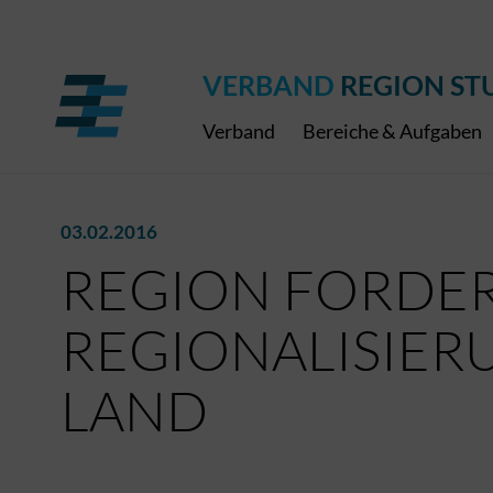
Regionaler Schulpreis
Expressbus RELEX
Internationale Bauaus
2027
ÖPNV-Finanzierung
Publikationen
VRS-Medienportal
VERBAND
REGION ST
Verband
Bereiche & Aufgaben
03.02.2016
REGION FORDE
REGIONALISIER
LAND