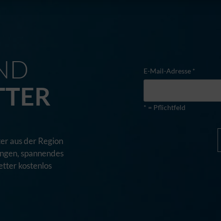
M
ND
E-Mail-Adresse *
TTER
* = Pflichtfeld
er aus der Region
tungen, spannendes
tter kostenlos