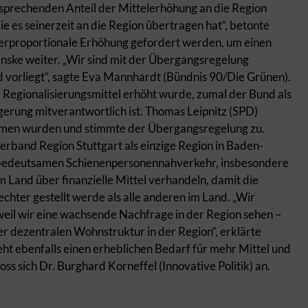
ntsprechenden Anteil der Mittelerhöhung an die Region
 es seinerzeit an die Region übertragen hat“, betonte
erproportionale Erhöhung gefordert werden, um einen
nske weiter. „Wir sind mit der Übergangsregelung
d vorliegt“, sagte Eva Mannhardt (Bündnis 90/Die Grünen).
er Regionalisierungsmittel erhöht wurde, zumal der Bund als
gerung mitverantwortlich ist. Thomas Leipnitz (SPD)
mmen wurden und stimmte der Übergangsregelung zu.
erband Region Stuttgart als einzige Region in Baden-
lbedeutsamen Schienenpersonennahverkehr, insbesondere
m Land über finanzielle Mittel verhandeln, damit die
chter gestellt werde als alle anderen im Land. „Wir
eil wir eine wachsende Nachfrage in der Region sehen –
r dezentralen Wohnstruktur in der Region“, erklärte
eht ebenfalls einen erheblichen Bedarf für mehr Mittel und
 sich Dr. Burghard Korneffel (Innovative Politik) an.