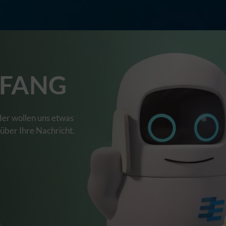
FANG
der wollen uns etwas
 über Ihre Nachricht.