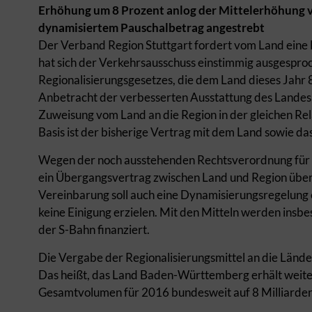
Erhöhung um 8 Prozent anlog der Mittelerhöhung 
dynamisiertem Pauschalbetrag angestrebt
Der Verband Region Stuttgart fordert vom Land eine 
hat sich der Verkehrsausschuss einstimmig ausgesproch
Regionalisierungsgesetzes, die dem Land dieses Jahr 8
Anbetracht der verbesserten Ausstattung des Landes m
Zuweisung vom Land an die Region in der gleichen Rela
Basis ist der bisherige Vertrag mit dem Land sowie 
Wegen der noch ausstehenden Rechtsverordnung für die
ein Übergangsvertrag zwischen Land und Region über
Vereinbarung soll auch eine Dynamisierungsregelung e
keine Einigung erzielen. Mit den Mitteln werden insb
der S-Bahn finanziert.
Die Vergabe der Regionalisierungsmittel an die Länder
Das heißt, das Land Baden-Württemberg erhält weiter
Gesamtvolumen für 2016 bundesweit auf 8 Milliarden