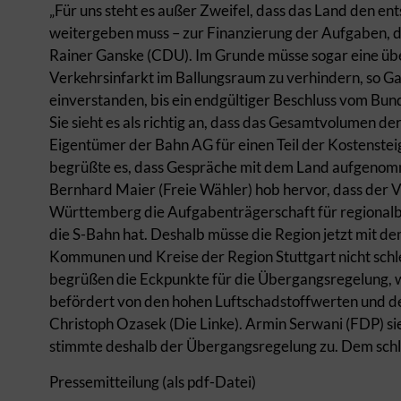
„Für uns steht es außer Zweifel, dass das Land den e
weitergeben muss – zur Finanzierung der Aufgaben, die
Rainer Ganske (CDU). Im Grunde müsse sogar eine üb
Verkehrsinfarkt im Ballungsraum zu verhindern, so Ga
einverstanden, bis ein endgültiger Beschluss vom Bun
Sie sieht es als richtig an, dass das Gesamtvolumen d
Eigentümer der Bahn AG für einen Teil der Kostenstei
begrüßte es, dass Gespräche mit dem Land aufgeno
Bernhard Maier (Freie Wähler) hob hervor, dass der V
Württemberg die Aufgabenträgerschaft für regiona
die S-Bahn hat. Deshalb müsse die Region jetzt mit de
Kommunen und Kreise der Region Stuttgart nicht schle
begrüßen die Eckpunkte für die Übergangsregelung, w
befördert von den hohen Luftschadstoffwerten und de
Christoph Ozasek (Die Linke). Armin Serwani (FDP) si
stimmte deshalb der Übergangsregelung zu. Dem schloss
Pressemitteilung (als pdf-Datei)