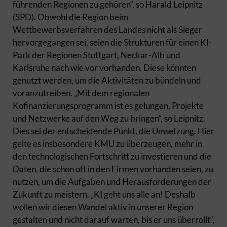
führenden Regionen zu gehören“, so Harald Leipnitz
(SPD). Obwohl die Region beim
Wettbewerbsverfahren des Landes nicht als Sieger
hervorgegangen sei, seien die Strukturen für einen KI-
Park der Regionen Stuttgart, Neckar-Alb und
Karlsruhe nach wie vor vorhanden. Diese könnten
genutzt werden, um die Aktivitäten zu bündeln und
voranzutreiben. „Mit dem regionalen
Kofinanzierungsprogramm ist es gelungen, Projekte
und Netzwerke auf den Weg zu bringen“, so Leipnitz.
Dies sei der entscheidende Punkt, die Umsetzung. Hier
gelte es insbesondere KMU zu überzeugen, mehr in
den technologischen Fortschritt zu investieren und die
Daten, die schon oft in den Firmen vorhanden seien, zu
nutzen, um die Aufgaben und Herausforderungen der
Zukunft zu meistern. „KI geht uns alle an! Deshalb
wollen wir diesen Wandel aktiv in unserer Region
gestalten und nicht darauf warten, bis er uns überrollt“,