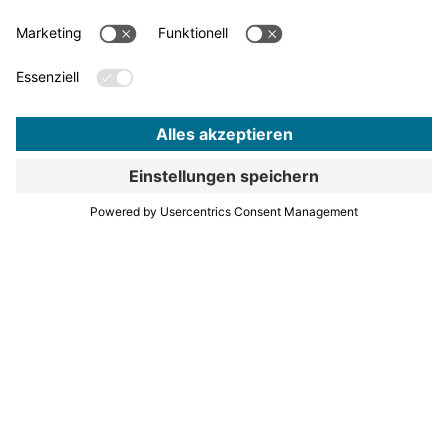
Beteiligungen und Regionale Initiativen
Karriere
Bereiche & Aufgaben
Für mehr News
Mobilität
hier entlang!
Regionalplanung
Wirtschaftsförderung
Sport und Kultur
Projekte & Programme
Überblick
Informationen & Downloads
Publikationen
Geoinformation
Region in Zahlen