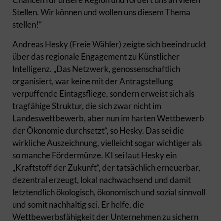
Stellen. Wir können und wollen uns diesem Thema
stellen!“
Andreas Hesky (Freie Wähler) zeigte sich beeindruckt
über das regionale Engagement zu Künstlicher
Intelligenz. „Das Netzwerk, genossenschaftlich
organisiert, war keine mit der Antragstellung
verpuffende Eintagsfliege, sondern erweist sich als
tragfähige Struktur, die sich zwar nicht im
Landeswettbewerb, aber nun im harten Wettbewerb
der Ökonomie durchsetzt“, so Hesky. Das sei die
wirkliche Auszeichnung, vielleicht sogar wichtiger als
so manche Fördermünze. KI sei laut Hesky ein
„Kraftstoff der Zukunft“, der tatsächlich erneuerbar,
dezentral erzeugt, lokal nachwachsend und damit
letztendlich ökologisch, ökonomisch und sozial sinnvoll
und somit nachhaltig sei. Er helfe, die
Wettbewerbsfähigkeit der Unternehmen zu sichern