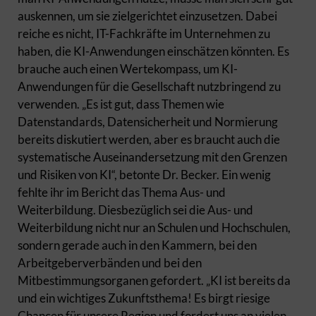
auskennen, um sie zielgerichtet einzusetzen. Dabei
reiche es nicht, IT-Fachkräfte im Unternehmen zu
haben, die KI-Anwendungen einschätzen könnten. Es
brauche auch einen Wertekompass, um KI-
Anwendungen für die Gesellschaft nutzbringend zu
verwenden. „Es ist gut, dass Themen wie
Datenstandards, Datensicherheit und Normierung
bereits diskutiert werden, aber es braucht auch die
systematische Auseinandersetzung mit den Grenzen
und Risiken von KI“, betonte Dr. Becker. Ein wenig
fehlte ihr im Bericht das Thema Aus- und
Weiterbildung. Diesbezüglich sei die Aus- und
Weiterbildung nicht nur an Schulen und Hochschulen,
sondern gerade auch in den Kammern, bei den
Arbeitgeberverbänden und bei den
Mitbestimmungsorganen gefordert. „KI ist bereits da
und ein wichtiges Zukunftsthema! Es birgt riesige
Chancen für unsere Region und fordert uns an vielen