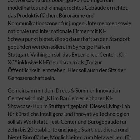
modellhaftes und klimagerechtes Gebäude errichtet,
das Produktivflächen, Büroräume und
Kommunikationszonen für jungen Unternehmen sowie
nationale und internationale Firmen mit KI-
Schwerpunkt bietet, die so dauerhaft an den Standort
gebunden werden sollen. Im Synergie Park in
Stuttgart-Vaihingen soll das Experience-Center „KI-
XC“ inklusive KI-Erlebnisraum als „Tor zur
Öffentlichkeit“ entstehen. Hier soll auch der Sitz der
Genossenschaft sein.
Gemeinsam mit dem Drees & Sommer Innovation
Center wird mit „KI im Bau“ ein erlebbarer KI-
Showcase-Hub in Stuttgart geplant. Dieses Living-Lab
für künstliche Intelligenz und innovative Technologien
soll als Werkstatt, Test-Center und Bürogebäude für
zehn bis 20 etablierte und junge Start-ups dienen und
bietet Bürofläche, Möglichkeiten zum Netzwerken, für