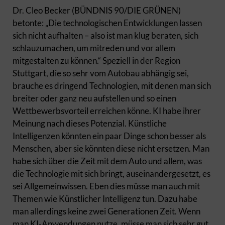
Dr. Cleo Becker (BÜNDNIS 90/DIE GRÜNEN)
betonte: „Die technologischen Entwicklungen lassen
sich nicht aufhalten – also ist man klug beraten, sich
schlauzumachen, um mitreden und vor allem
mitgestalten zu können.“ Speziell in der Region
Stuttgart, die so sehr vom Autobau abhängig sei,
brauche es dringend Technologien, mit denen man sich
breiter oder ganz neu aufstellen und so einen
Wettbewerbsvorteil erreichen könne. KI habe ihrer
Meinung nach dieses Potenzial. Künstliche
Intelligenzen könnten ein paar Dinge schon besser als
Menschen, aber sie könnten diese nicht ersetzen. Man
habe sich über die Zeit mit dem Auto und allem, was
die Technologie mit sich bringt, auseinandergesetzt, es
sei Allgemeinwissen. Eben dies müsse man auch mit
Themen wie Künstlicher Intelligenz tun. Dazu habe
man allerdings keine zwei Generationen Zeit. Wenn
man KI-Anwendungen nutze, müsse man sich sehr gut