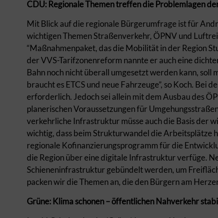
CDU: Regionale Themen treffen die Problemlagen de
Mit Blick auf die regionale Bürgerumfrage ist für 
wichtigen Themen Straßenverkehr, ÖPNV und Luftreinh
“Maßnahmenpaket, das die Mobilität in der Region St
der VVS-Tarifzonenreform nannte er auch eine dichter
Bahn noch nicht überall umgesetzt werden kann, soll 
braucht es ETCS und neue Fahrzeuge”, so Koch. Bei de
erforderlich. Jedoch sei allein mit dem Ausbau des Ö
planerischen Voraussetzungen für Umgehungsstraßen sc
verkehrliche Infrastruktur müsse auch die Basis der wir
wichtig, dass beim Strukturwandel die Arbeitsplätze h
regionale Kofinanzierungsprogramm für die Entwicklu
die Region über eine digitale Infrastruktur verfüge. 
Schieneninfrastruktur gebündelt werden, um Freiflä
packen wir die Themen an, die den Bürgern am Herzen 
Grüne: Klima schonen – öffentlichen Nahverkehr stabi