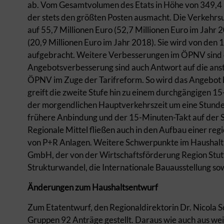
ab. Vom Gesamtvolumen des Etats in Höhe von 349,4 Mi
der stets den größten Posten ausmacht. Die Verkehrsu
auf 55,7 Millionen Euro (52,7 Millionen Euro im Jahr 
(20,9 Millionen Euro im Jahr 2018). Sie wird von den
aufgebracht. Weitere Verbesserungen im ÖPNV sind 
Angebotsverbesserung sind auch Antwort auf die ans
ÖPNV im Zuge der Tarifreform. So wird das Angebot 
greift die zweite Stufe hin zu einem durchgängigen 1
der morgendlichen Hauptverkehrszeit um eine Stunde 
frühere Anbindung und der 15-Minuten-Takt auf der S
Regionale Mittel fließen auch in den Aufbau einer r
von P+R Anlagen. Weitere Schwerpunkte im Haushalt 
GmbH, der von der Wirtschaftsförderung Region Stut
Strukturwandel, die Internationale Bauausstellung s
Änderungen zum Haushaltsentwurf
Zum Etatentwurf, den Regionaldirektorin Dr. Nicola S
Gruppen 92 Anträge gestellt. Daraus wie auch aus wei