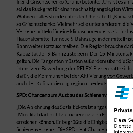
Ingrid Grischtschenko (Grüne) betonte: „Uns ist es am 
sei das Rückgrat für einen nachhaltig angelegten Wir
Wohnen –alles stünde unter der Überschrift „Klima sc
so Grischtschenko. Vielmehr solle unter anderem die
Verkehrsmitteln für eine klimaschonende, sozial inklu
Haushaltsmittel für neue S-Bahnzüge in der mittelfrist
Bahn weiter fortzuschreiben. Die Region brauche darü
Kapazität der S-Bahn zu steigern. Der 15-Minutentak
gelten. Die Tangenten müssten außerdem über die Sc
intensivere Bewerbung der RELEX-Bussen hätte sich d
dafür, die Kommunen bei der Aktivierung von Gewerb
auch der Kofinanzierung regional bedeutsamer Gewe
SPD: Chancen zum Ausbau des Schienenverkehrs nut
„Die Ablehnung des Sozialtickets ist angesichts der F
„Mobilität darf nicht zur neuen sozialen Frage werde
erreichen können. Er begrüßte die Einigkeit in der R
Schienenverkehrs. Die SPD sieht Chancen beispielswei