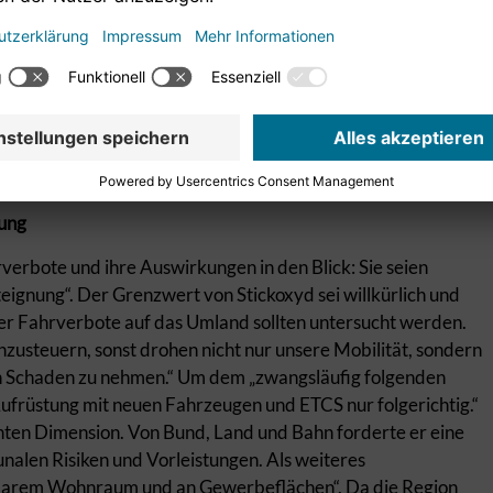
 Vollintegration des Landkreises Göppingen sollte „die so
Für die Fahrzeugbeschaffung und ETCS erwartet die SPD,
eilen mittragen.“ Lämmle weiter: „Was wir jetzt erleben, ist
risen wächst die Bedeutung der Region und die regionale
Gewerbeflächen erhofft er, dass sie die
 der IBA soll es nun, nachdem die Gremien besetzt sind, an
m beim Breitband-Ausbau trage seine Fraktion mit.
tung
erbote und ihre Auswirkungen in den Blick: Sie seien
teignung“. Der Grenzwert von Stickoxyd sei willkürlich und
der Fahrverbote auf das Umland sollten untersucht werden.
nzusteuern, sonst drohen nicht nur unsere Mobilität, sondern
en Schaden zu nehmen.“ Um dem „zwangsläufig folgenden
ufrüstung mit neuen Fahrzeugen und ETCS nur folgerichtig.“
nten Dimension. Von Bund, Land und Bahn forderte er eine
nalen Risiken und Vorleistungen. Als weiteres
barem Wohnraum und an Gewerbeflächen“. Da die Region