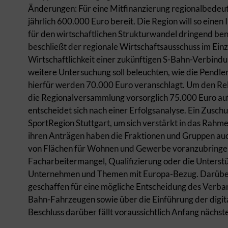
Änderungen: Für eine Mitfinanzierung regionalbedeu
jährlich 600.000 Euro bereit. Die Region will so eine
für den wirtschaftlichen Strukturwandel dringend ben
beschließt der regionale Wirtschaftsausschuss im Einz
Wirtschaftlichkeit einer zukünftigen S-Bahn-Verbindu
weitere Untersuchung soll beleuchten, wie die Pendle
hierfür werden 70.000 Euro veranschlagt. Um den Re
die Regionalversammlung vorsorglich 75.000 Euro a
entscheidet sich nach einer Erfolgsanalyse. Ein Zuschu
SportRegion Stuttgart, um sich verstärkt in das Ra
ihren Anträgen haben die Fraktionen und Gruppen auch
von Flächen für Wohnen und Gewerbe voranzubringen
Facharbeitermangel, Qualifizierung oder die Unterstü
Unternehmen und Themen mit Europa-Bezug. Darüber
geschaffen für eine mögliche Entscheidung des Verban
Bahn-Fahrzeugen sowie über die Einführung der digita
Beschluss darüber fällt voraussichtlich Anfang nächst