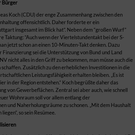
r Bürger
Andreas Koch (CDU) der enge Zusammenhang zwischen den
altung offensichtlich. Daher forderte er ein
uttgart insgesamt im Blick hat”. Neben dem “großen Wurf”
e Taktung: “Auch wenn der Viertelstundentakt bei der S-
man jetzt schon an einen 10-Minuten-Takt denken. Dazu
r Finanzierung sei die Unterstützung von Bund und Land
PNV nicht alles in den Griff zu bekommen, man müsse auch die
haffen. Zusätzlich zu den erheblichen Investitionen in die
tschaftlichen Leistungsfähigkeit erhalten bleiben. „Es ist
ier in der Region entstehen.“ Koch begrüßte daher das
ng von Gewerbeflächen. Zentral sei aber auch, wie schnell
Neuer Wohnraum soll vor allem entlang der
chen und Naherholungsräume zu schonen. „Mit dem Haushalt
liegen“, so sein Resümee.
lisieren