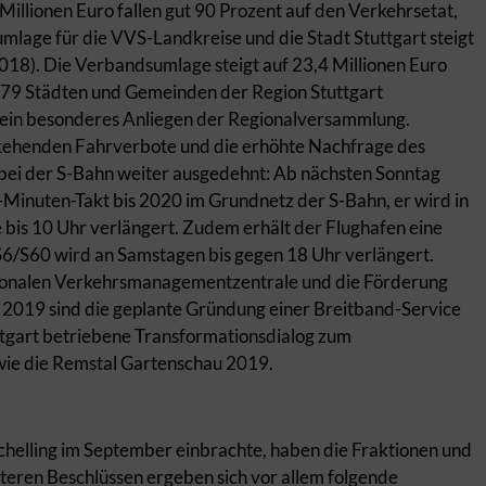
llionen Euro fallen gut 90 Prozent auf den Verkehrsetat,
mlage für die VVS-Landkreise und die Stadt Stuttgart steigt
2018). Die Verbandsumlage steigt auf 23,4 Millionen Euro
 179 Städten und Gemeinden der Region Stuttgart
ein besonderes Anliegen der Regionalversammlung.
tehenden Fahrverbote und die erhöhte Nachfrage des
bei der S-Bahn weiter ausgedehnt: Ab nächsten Sonntag
5-Minuten-Takt bis 2020 im Grundnetz der S-Bahn, er wird in
bis 10 Uhr verlängert. Zudem erhält der Flughafen eine
6/S60 wird an Samstagen bis gegen 18 Uhr verlängert.
egionalen Verkehrsmanagementzentrale und die Förderung
2019 sind die geplante Gründung einer Breitband-Service
tgart betriebene Transformationsdialog zum
owie die Remstal Gartenschau 2019.
chelling im September einbrachte, haben die Fraktionen und
teren Beschlüssen ergeben sich vor allem folgende