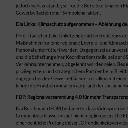
jedoch nicht zuständig sei für die Bereitstellung von
Gewerbeflächen eher Symbolcharakter“.
Die Linke: Klimaschutz aufgenommen – Ablehnung de
Peter Rauscher (Die Linke) zeigte sich erfreut, dass 
Maßnahmen für eine regionale Energie- und Klimaschut
Personal unterfüttert werden. Dagegen sei es unverstä
und die Schaffung einer Koordinationsstelle bei der S
Verkehrsunternehmen, abgelehnt worden seien. Bede
privilegiertem und strategischem Partner beim Breitb
dagegen bei den Gewerbeflächen, vor allem mit einer
lehnte die Fraktion vor allem aufgrund der „millionen
FDP: Regionalversammlung 4.0 für mehr Transparenz
Kai Buschmann (FDP) bedauerte, dass Videoprotokoll
Gremienbeschlusses bisher nicht möglich seien. Die 
eine rechtliche Prüfung dieser „Öffentlichkeitsverweig