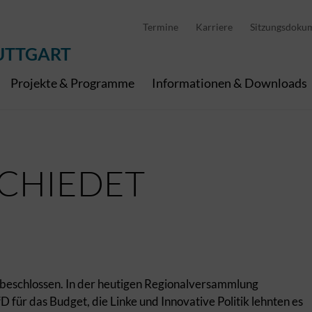
D
stellung
Abfallwirtschaft
Pedelec Ladestationen
Metropolregion Stut
Termine
Karriere
Sitzungsdoku
Wirtschaft und Tourismus
Geoinformation
Digitale Kanäle
UTTGART
Projekte & Programme
Informationen & Downloads
CHIEDET
 beschlossen. In der heutigen Regionalversammlung
für das Budget, die Linke und Innovative Politik lehnten es