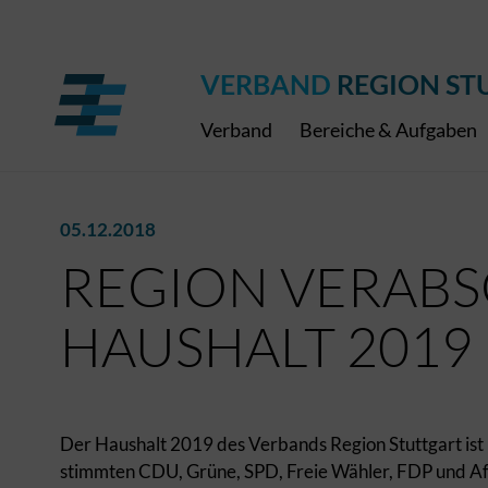
Regionaler Schulpreis
Expressbus RELEX
Internationale Bauaus
2027
ÖPNV-Finanzierung
Publikationen
VRS-Medienportal
VERBAND
REGION ST
Verband
Bereiche & Aufgaben
05.12.2018
REGION VERABS
HAUSHALT 2019
Der Haushalt 2019 des Verbands Region Stuttgart ist
stimmten CDU, Grüne, SPD, Freie Wähler, FDP und AfD 