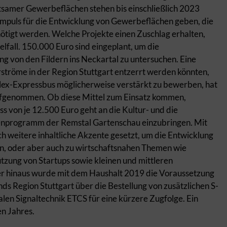
tsamer Gewerbeflächen stehen bis einschließlich 2023
n Impuls für die Entwicklung von Gewerbeflächen geben, die
ötigt werden. Welche Projekte einen Zuschlag erhalten,
elfall. 150.000 Euro sind eingeplant, um die
ng von den Fildern ins Neckartal zu untersuchen. Eine
rströme in der Region Stuttgart entzerrt werden könnten,
lex-Expressbus möglicherweise verstärkt zu bewerben, hat
ufgenommen. Ob diese Mittel zum Einsatz kommen,
ss von je 12.500 Euro geht an die Kultur- und die
hmenprogramm der Remstal Gartenschau einzubringen
.
Mit
 weitere inhaltliche Akzente gesetzt, um die Entwicklung
, oder aber auch zu wirtschaftsnahen Themen wie
tzung von Startups sowie kleinen und mittleren
 hinaus wurde mit dem Haushalt 2019 die Voraussetzung
ds Region Stuttgart über die Bestellung von zusätzlichen S-
len Signaltechnik ETCS für eine kürzere Zugfolge. Ein
en Jahres.