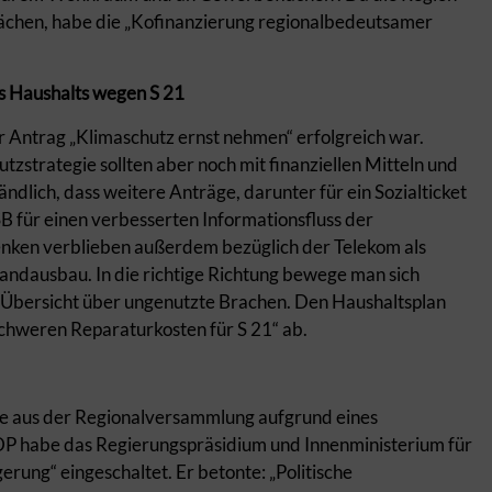
 Flächen, habe die „Kofinanzierung regionalbedeutsamer
s Haushalts wegen S 21
der Antrag „Klimaschutz ernst nehmen“ erfolgreich war.
zstrategie sollten aber noch mit finanziellen Mitteln und
ndlich, dass weitere Anträge, darunter für ein Sozialticket
SB für einen verbesserten Informationsfluss der
nken verblieben außerdem bezüglich der Telekom als
andausbau. In die richtige Richtung bewege man sich
 Übersicht über ungenutzte Brachen. Den Haushaltsplan
schweren Reparaturkosten für S 21“ ab.
e aus der Regionalversammlung aufgrund eines
FDP habe das Regierungspräsidium und Innenministerium für
erung“ eingeschaltet. Er betonte: „Politische