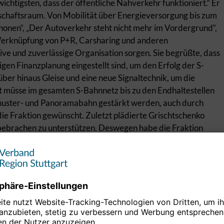
wichtigsten, dass der öffentliche Nahverkehr funktioniert.“ Er
tschaftsraum. Von Mobilität über Energieversorgung bis zum
honen“, „Der Autoverkehr steht nicht mehr im Vordergrund“,
 Verknüpfung von P+R, Carsharing und anderen
sive und zuverlässige Organisation sorgen. Sie begrüßte, dass
igen Finanzplanung eingestellt sind, um den Erfolg der S-
ber hinaus Gleise und eine neue Signaltechnik, um die
t müsse im gesamten S-Bahnnetz bis zu den Endhaltestellen
huster- und Panoramabahn gestärkt werden, auch durch
ie Fraktion gewünscht. Zuletzt plädierte Grischtschenko
ebrachen zu unterstützen. Deswegen habe die Fraktion
rbeflächen zugestimmt.
zen
ahrverbote nicht verständlich“, sagte Jürgen Lämmle (SPD).
n.“ Die Menschen müssten nach wie vor ihre Arbeitsplätze
egionalversammlung für einen deutlichen Ausbau des
se bei einer Schienenverbindung von den Fildern ins