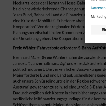
Neckartal oder der Hermann-Hesse-Bahn. Auch für eine
bald nicht wiederkehrende Chance genutzt werden“. 
“dass Bund, Bahn und Land die Finanzierung in weiten T
eine Krise der Mobilität“. Er betonte aber auch: „In K
Kooperation.“ Von der regionalen Förderung für mehr 
Planungsbereitschaft in den Kommunen vergrößere. Bei
die Umsetzung gehen. Die Kooperation mit der Teleko
Freie Wähler: Fahrverbote erfordern S-Bahn-Aufrüs
Bernhard Maier (Freie Wähler) nahm die zonalen Fahrv
„unsozial“, „unverhältnismäßig“ und eine „faktische En
politisch motiviert. Die verkehrlichen Auswirkungen 
Maier forderte Bund und Land auf, „schnellstens gege
auch unsere Schlüsselindustrie in der Region schwer
Ansturm“ gewachsen zu sein, sei eine „große S-Bahn-A
Dadurch ergäben sich Kosten in einer bisher ungekan
verlässliche Mitfinanzierungsgrundlage für die kommu
Schlüsselthema nannte Maier „den Mangel an bezahl