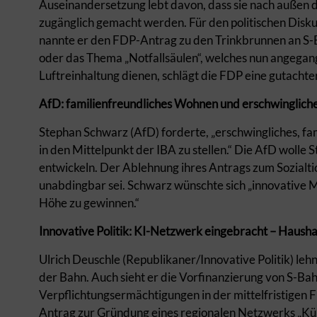
Auseinandersetzung lebt davon, dass sie nach außen d
zugänglich gemacht werden. Für den politischen Disku
nannte er den FDP-Antrag zu den Trinkbrunnen an S-
oder das Thema „Notfallsäulen“, welches nun angega
Luftreinhaltung dienen, schlägt die FDP eine gutachte
AfD: familienfreundliches Wohnen und erschwingliche
Stephan Schwarz (AfD) forderte, „erschwingliches, fa
in den Mittelpunkt der IBA zu stellen.“ Die AfD wolle
entwickeln. Der Ablehnung ihres Antrags zum Sozialtick
unabdingbar sei. Schwarz wünschte sich „innovative M
Höhe zu gewinnen.“
Innovative Politik: KI-Netzwerk eingebracht – Haushal
Ulrich Deuschle (Republikaner/Innovative Politik) leh
der Bahn. Auch sieht er die Vorfinanzierung von S-Ba
Verpflichtungsermächtigungen in der mittelfristigen 
Antrag zur Gründung eines regionalen Netzwerks „Kü