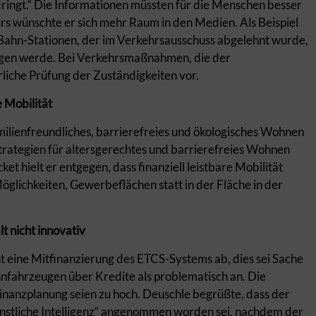
ringt.“ Die Informationen müssten für die Menschen besser
rs wünschte er sich mehr Raum in den Medien. Als Beispiel
Bahn-Stationen, der im Verkehrsausschuss abgelehnt wurde,
ngen werde. Bei Verkehrsmaßnahmen, die der
rliche Prüfung der Zuständigkeiten vor.
 Mobilität
milienfreundliches, barrierefreies und ökologisches Wohnen
 Strategien für altersgerechtes und barrierefreies Wohnen
et hielt er entgegen, dass finanziell leistbare Mobilität
öglichkeiten, Gewerbeflächen statt in der Fläche in der
t nicht innovativ
nt eine Mitfinanzierung des ETCS-Systems ab, dies sei Sache
hnfahrzeugen über Kredite als problematisch an. Die
Finanzplanung seien zu hoch. Deuschle begrüßte, dass der
nstliche Intelligenz“ angenommen worden sei, nachdem der