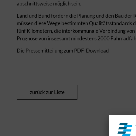
abschnittsweise möglich sein.
Land und Bund fördern die Planung und den Bau der 
müssen diese Wege bestimmten Qualitätsstandards de
fünf Kilometern, die interkommunale Verbindung von 
Prognose von insgesamt mindestens 2000 Fahrradfahr
Die Pressemitteilung zum PDF-Download
zurück zur Liste