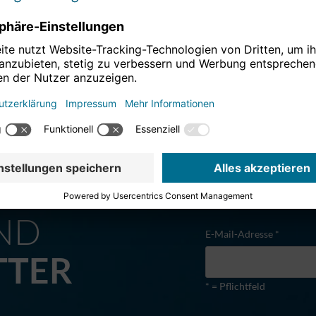
M
ND
E-Mail-Adresse *
TTER
* = Pflichtfeld