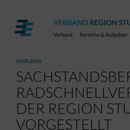
Regionaler Schulpreis
Expressbus RELEX
Internationale Bauaus
2027
ÖPNV-Finanzierung
Publikationen
VRS-Medienportal
VERBAND
REGION ST
Verband
Bereiche & Aufgaben
20.05.2020
SACHSTANDSBE
RADSCHNELLVE
DER REGION ST
VORGESTELLT