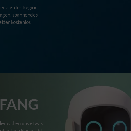
er aus der Region
tungen, spannendes
tter kostenlos
FANG
der wollen uns etwas
 über Ihre Nachricht.