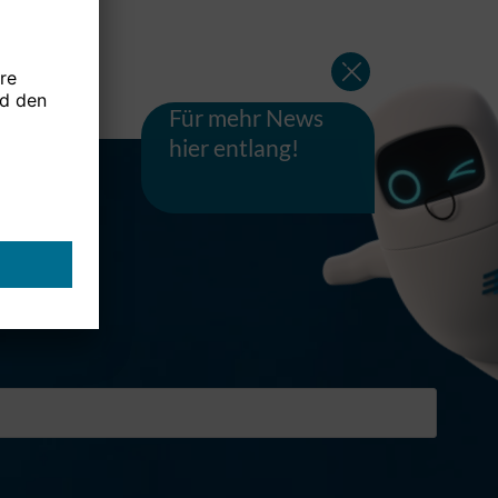
Für mehr News
hier entlang!