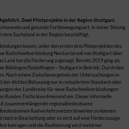
hgeführt. Zwei Pilotprojekte in der Region Stuttgart.
schonende und gesunde Fortbewegungsart. In seiner Sitzung
t dem Sachstand in der Region beschäftigt.
ndungen bauen, unter den ersten drei Pilotprojekten des
iese Radschnellverbindung Neckartal soll von Stuttgart über
s Land hat die Förderung zugesagt. Bereits 2019 ging als
cke Böblingen/Sindelfingen – Stuttgart in Betrieb. Durch den
en. Nach einem Zwischenergebnis der Untersuchungen in
nd der dichten Bebauung nur in reduziertem Standard oder
anungen der Landkreise für neue Radschnellverbindungen
nes Runden Tischs koordinierend ein. Dieser informelle
m auf zusammenhängende regionalbedeutsame
lbedeutsamen Radverkehrsnetzes hinwirken zu können.
d noch in Bearbeitung oder es wird auf eine Förderzusage
e betragen und die Realisierung wird meist nur