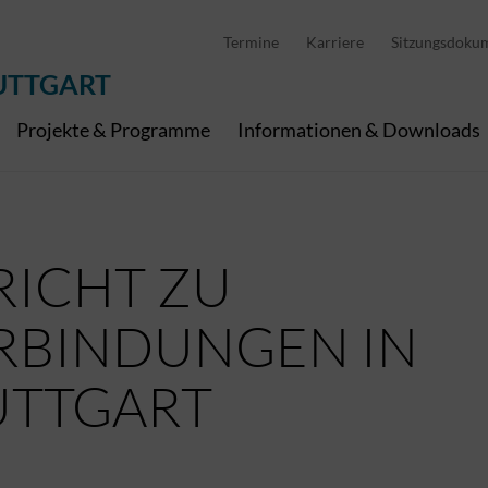
D
stellung
Abfallwirtschaft
Pedelec Ladestationen
Metropolregion Stut
Termine
Karriere
Sitzungsdoku
Wirtschaft und Tourismus
Geoinformation
Digitale Kanäle
UTTGART
Projekte & Programme
Informationen & Downloads
RICHT ZU
RBINDUNGEN IN
UTTGART