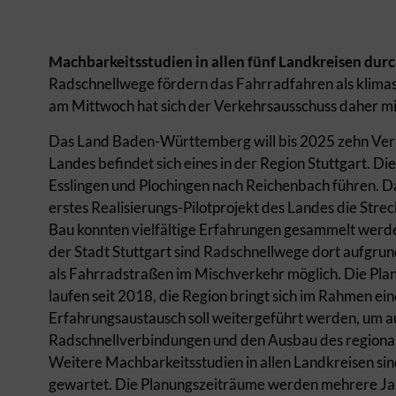
Machbarkeitsstudien in allen fünf Landkreisen durc
Radschnellwege fördern das Fahrradfahren als klima
am Mittwoch hat sich der Verkehrsausschuss daher mi
Das Land Baden-Württemberg will bis 2025 zehn Verbi
Landes befindet sich eines in der Region Stuttgart. D
Esslingen und Plochingen nach Reichenbach führen. Da
erstes Realisierungs-Pilotprojekt des Landes die Stre
Bau konnten vielfältige Erfahrungen gesammelt werd
der Stadt Stuttgart sind Radschnellwege dort aufgru
als Fahrradstraßen im Mischverkehr möglich. Die Pl
laufen seit 2018, die Region bringt sich im Rahmen ei
Erfahrungsaustausch soll weitergeführt werden, u
Radschnellverbindungen und den Ausbau des regiona
Weitere Machbarkeitsstudien in allen Landkreisen sin
gewartet. Die Planungszeiträume werden mehrere Jahr