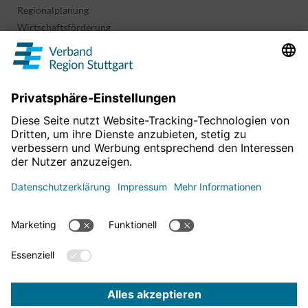
Regionalplanung
Wirtschaftsförderung
Sport und Kultur
Projekte & Programme
Überblick
Informationen & Downloads
Publikationen
Geoinformation
Region in Zahlen
Impressum
Für mehr News
Datenschutz
hier entlang!
Barrierefreiheitserklärung