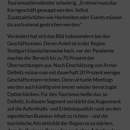
Tourismusdienstleister schwierig. „Erstmal muss das
Kerngeschäft gewuppt werden. Selbst
Zusatzaktivitäten wie Hochzeiten oder Events müssen
da auch einmal gestrichen werden.“
Verändert hat sich das Bild insbesondere bei den
Geschäftsreisen. Deren Anteil ist in der Region
Stuttgart klassischerweise hoch, vor der Pandemie
machte der Bereich bis zu 70 Prozent der
Übernachtungen aus. Nach Einschätzung von Armin
Dellnitz müsse man mit dauerhaft 20 Prozent weniger
Geschäftsreisen rechnen. Denn virtuelle Meetings
werden auch künftig eine immer wieder bevorzugte
Option bleiben. Für den Tourismus heiße das, so
Dellnitz, in diesem Segment verstärkt das Augenmerk
auf die Aufenthalts- und Erlebnisqualität rund um den
eigentlichen Business-Inhalt zu richten – und die
touristische Attraktivität der Region so zu stärken,