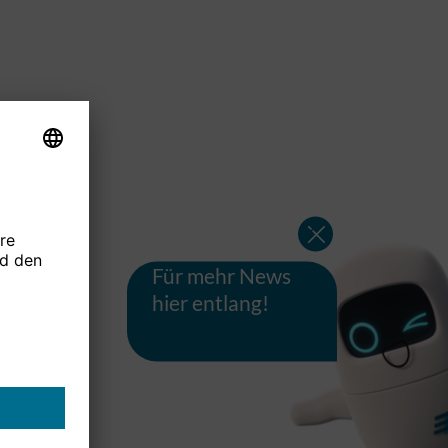
Für mehr News
hier entlang!