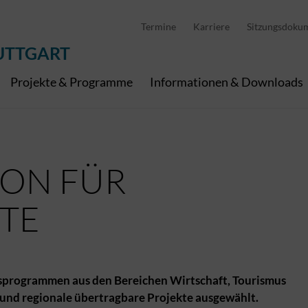
D
stellung
Abfallwirtschaft
Pedelec Ladestationen
Metropolregion Stut
Termine
Karriere
Sitzungsdoku
Wirtschaft und Tourismus
Geoinformation
Digitale Kanäle
UTTGART
Projekte & Programme
Informationen & Downloads
ION FÜR
TE
programmen aus den Bereichen Wirtschaft, Tourismus
 und regionale übertragbare Projekte ausgewählt.