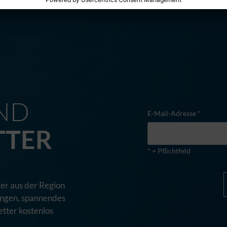
M
ND
E-Mail-Adresse *
TTER
* = Pflichtfeld
er aus der Region
tungen, spannendes
tter kostenlos