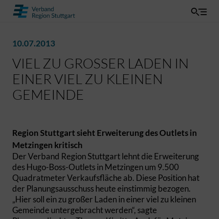
10.07.2013
VIEL ZU GROSSER LADEN IN E
INER VIEL ZU KLEINEN G
EMEINDE
Region Stuttgart sieht Erweiterung des Outlets in
Metzingen kritisch
Der Verband Region Stuttgart lehnt die Erweiterung
des Hugo-Boss-Outlets in Metzingen um 9.500
Quadratmeter Verkaufsfläche ab. Diese Position hat
der Planungsausschuss heute einstimmig bezogen.
„Hier soll ein zu großer Laden in einer viel zu kleinen
Gemeinde untergebracht werden“, sagte