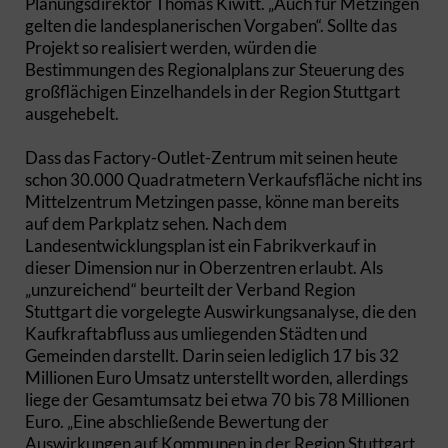
Planungsdirektor Thomas Kiwitt. „Auch für Metzingen
gelten die landesplanerischen Vorgaben“. Sollte das
Projekt so realisiert werden, würden die
Bestimmungen des Regionalplans zur Steuerung des
großflächigen Einzelhandels in der Region Stuttgart
ausgehebelt.
Dass das Factory-Outlet-Zentrum mit seinen heute
schon 30.000 Quadratmetern Verkaufsfläche nicht ins
Mittelzentrum Metzingen passe, könne man bereits
auf dem Parkplatz sehen. Nach dem
Landesentwicklungsplan ist ein Fabrikverkauf in
dieser Dimension nur in Oberzentren erlaubt. Als
„unzureichend“ beurteilt der Verband Region
Stuttgart die vorgelegte Auswirkungsanalyse, die den
Kaufkraftabfluss aus umliegenden Städten und
Gemeinden darstellt. Darin seien lediglich 17 bis 32
Millionen Euro Umsatz unterstellt worden, allerdings
liege der Gesamtumsatz bei etwa 70 bis 78 Millionen
Euro. „Eine abschließende Bewertung der
Auswirkungen auf Kommunen in der Region Stuttgart