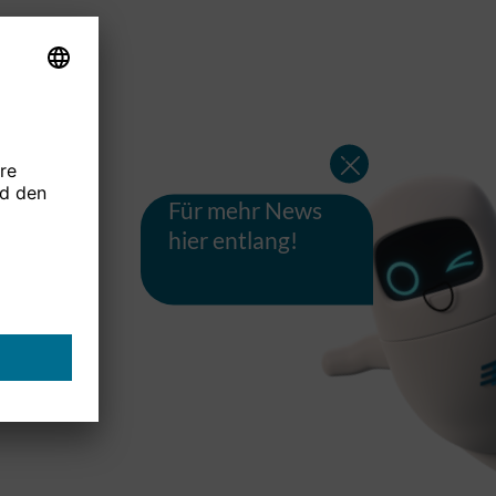
Für mehr News
hier entlang!