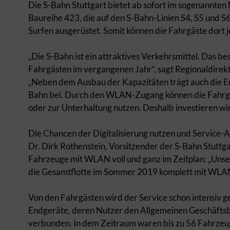
Die S-Bahn Stuttgart bietet ab sofort im sogenannte
Baureihe 423, die auf den S-Bahn-Linien S4, S5 und S6
Surfen ausgerüstet. Somit können die Fahrgäste dort j
„Die S-Bahn ist ein attraktives Verkehrsmittel. Das b
Fahrgästen im vergangenen Jahr“, sagt Regionaldirekt
„Neben dem Ausbau der Kapazitäten trägt auch die Er
Bahn bei. Durch den WLAN-Zugang können die Fahrgäs
oder zur Unterhaltung nutzen. Deshalb investieren w
Die Chancen der Digitalisierung nutzen und Service-A
Dr. Dirk Rothenstein, Vorsitzender der S-Bahn Stuttga
Fahrzeuge mit WLAN voll und ganz im Zeitplan: „Unse
die Gesamtflotte im Sommer 2019 komplett mit WLAN a
Von den Fahrgästen wird der Service schon intensiv 
Endgeräte, deren Nutzer den Allgemeinen Geschäfts
verbunden. In dem Zeitraum waren bis zu 56 Fahrze