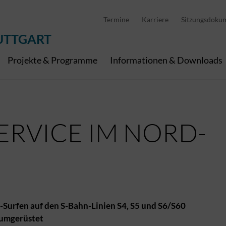
D
stellung
Abfallwirtschaft
Pedelec Ladestationen
Metropolregion Stut
Termine
Karriere
Sitzungsdoku
Wirtschaft und Tourismus
Geoinformation
Digitale Kanäle
UTTGART
Projekte & Programme
Informationen & Downloads
ERVICE IM NORD-
-Surfen auf den S-Bahn-Linien S4, S5 und S6/S60
 umgerüstet