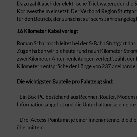
Dazu zählt auch der elektrische Triebwagen, den die
Kornwestheim einsetzt. Der Verband Region Stuttgart 
für den Betrieb, der zunächst auf sechs Jahre angelegt
16 Kilometer Kabel verlegt
Roman Scharmach leitet bei der S-Bahn Stuttgart das
Zügen haben wir bis heute rund neun Kilometer Strom
zwei Kilometer Antennenleitungen verlegt“, zählt der 
Kilometern entspräche der Länge von 237 aneinande
Die wichtigsten Bauteile pro Fahrzeug sind:
- Ein Box-PC bestehend aus Rechner, Router, Modem u
Informationsangebot und die Unterhaltungselemente fü
- Drei Access-Points mit je einer Innenantenne, die d
übermitteln