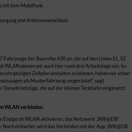
g mit dem Mobilfunk
rsorgung und Antennenanschluss
 Fahrzeuge der Baureihe 430 an, die auf den Linien S1, S2
it WLAN planen wir auch hier rund drei Arbeitstage ein. So
en ehrgeizigen Zeitplan einhalten zu können, haben wir schon
r sozusagen als Musterfahrzeug umgerüstet“, sagt
r Dieseltriebzüge, die auf der kleinen Teckbahn eingesetzt
 dem WLAN verbinden
en Endgerät WLAN aktivieren, das Netzwerk „Wifi@DB“
. Noch einfacher wird das Verbinden mit der App „Wifi@DB