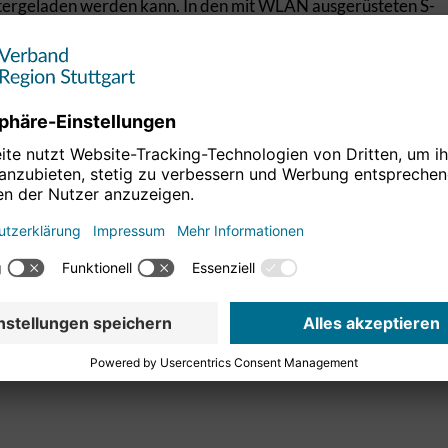
untergeladen werden kann. In den mit WLAN ausgerüsteten S-
nen der Verbindungsvorgang Schritt für Schritt
ge außen mit dem bekannten WLAN-Symbol gekennzeichnet.
d Unterhaltung
ahn Stuttgart und der Verband Region Stuttgart ein
 dort ein umfangreiches Informationsangebot und zahlreiche
 Dadurch haben die Fahrgäste unabhängig von der
nentes Angebot. Bis zum nächsten Sommer, wenn die
soll auch das Portal weiterentwickelt werden und den