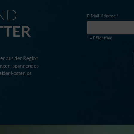
ND
E-Mail-Adresse *
TTER
* = Pflichtfeld
er aus der Region
tungen, spannendes
tter kostenlos