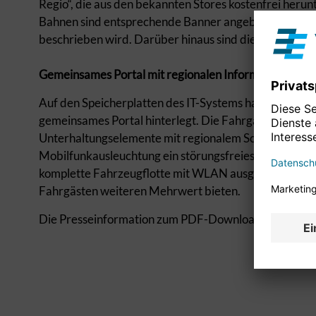
Regio“, die aus den bekannten Stores kostenfrei her
Bahnen sind entsprechende Banner angebracht, auf de
beschrieben wird. Darüber hinaus sind die Fahrzeu
Gemeinsames Portal mit regionalen Informationen un
Auf den Speicherplatten des IT-Systems haben die S-B
gemeinsames Portal hinterlegt. Die Fahrgäste finden
Unterhaltungselemente mit regionalem Schwerpunkt.
Mobilfunkausleuchtung ein störungsfreies und perma
komplette Fahrzeugflotte mit WLAN ausgestattet ist, 
Fahrgästen weiteren Mehrwert bieten.
Die Presseinformation zum PDF-Download