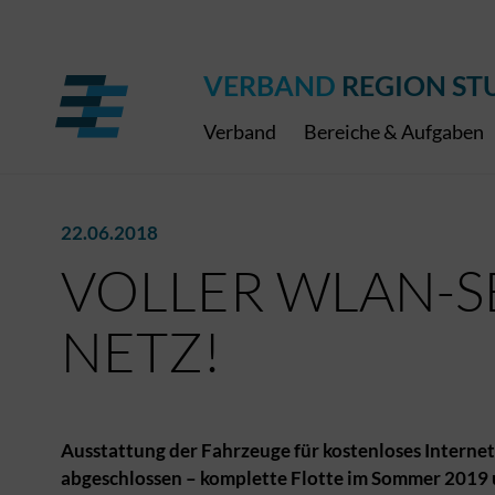
Regionaler Schulpreis
Expressbus RELEX
Internationale Bauaus
2027
ÖPNV-Finanzierung
Publikationen
VRS-Medienportal
VERBAND
REGION ST
Verband
Bereiche & Aufgaben
22.06.2018
VOLLER WLAN-S
NETZ!
Ausstattung der Fahrzeuge für kostenloses Internet
abgeschlossen – komplette Flotte im Sommer 2019