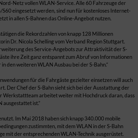
n Nord-Netz vollen WLAN-Service. Alle 60 Fahrzeuge der
/S60 eingesetzt werden, sind nun für kostenloses Internet-
etzt in allen S-Bahnen das Online-Angebot nutzen.
estätigen die Rekordzahlen von knapp 128 Millionen
orin Dr. Nicola Schelling vom Verband Region Stuttgart.
weiterung des Service-Angebots zur Attraktivität der S-
te ihre Zeit ganz entspannt zum Abruf von Informationen
ir in den weiteren WLAN Ausbau bei der S-Bahn.“
nwendungen für die Fahrgäste gezielter einsetzen will auch
rt. Der Chef der S-Bahn sieht sich bei der Ausstattung der
r Werkstattteam arbeitet weiter mit Hochdruck daran, dass
usgestattet ist.“
genutzt. Im Mai 2018 haben sich knapp 340.000 mobile
bedingungen zustimmten, mit dem WLAN in der S-Bahn
uge mit der entsprechenden WLAN-Technik ausgerüstet.