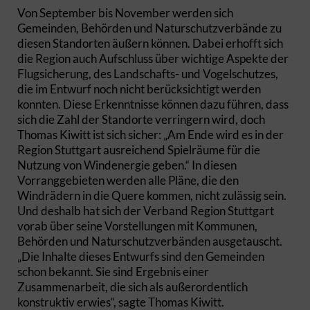
Von September bis November werden sich
Gemeinden, Behörden und Naturschutzverbände zu
diesen Standorten äußern können. Dabei erhofft sich
die Region auch Aufschluss über wichtige Aspekte der
Flugsicherung, des Landschafts- und Vogelschutzes,
die im Entwurf noch nicht berücksichtigt werden
konnten. Diese Erkenntnisse können dazu führen, dass
sich die Zahl der Standorte verringern wird, doch
Thomas Kiwitt ist sich sicher: „Am Ende wird es in der
Region Stuttgart ausreichend Spielräume für die
Nutzung von Windenergie geben.“ In diesen
Vorranggebieten werden alle Pläne, die den
Windrädern in die Quere kommen, nicht zulässig sein.
Und deshalb hat sich der Verband Region Stuttgart
vorab über seine Vorstellungen mit Kommunen,
Behörden und Naturschutzverbänden ausgetauscht.
„Die Inhalte dieses Entwurfs sind den Gemeinden
schon bekannt. Sie sind Ergebnis einer
Zusammenarbeit, die sich als außerordentlich
konstruktiv erwies“, sagte Thomas Kiwitt.