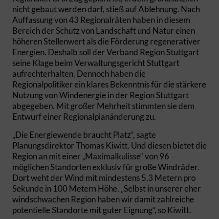
nicht gebaut werden darf, stieß auf Ablehnung. Nach
Auffassung von 43 Regionalräten haben in diesem
Bereich der Schutz von Landschaft und Natur einen
höheren Stellenwert als die Förderung regenerativer
Energien. Deshalb soll der Verband Region Stuttgart
seine Klage beim Verwaltungsgericht Stuttgart
aufrechterhalten. Dennoch haben die
Regionalpolitiker ein klares Bekenntnis für die stärkere
Nutzung von Windenergie in der Region Stuttgart
abgegeben. Mit großer Mehrheit stimmten sie dem
Entwurf einer Regionalplanänderung zu.
„Die Energiewende braucht Platz“, sagte
Planungsdirektor Thomas Kiwitt. Und diesen bietet die
Region an mit einer „Maximalkulisse“ von 96
möglichen Standorten exklusiv für große Windräder.
Dort weht der Wind mit mindestens 5,3 Metern pro
Sekunde in 100 Metern Höhe. „Selbst in unserer eher
windschwachen Region haben wir damit zahlreiche
potentielle Standorte mit guter Eignung“, so Kiwitt.