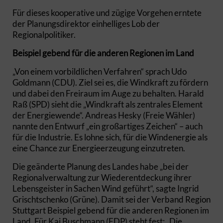
Für dieses kooperative und zügige Vorgehen erntete
der Planungsdirektor einhelliges Lob der
Regionalpolitiker.
Beispiel gebend für die anderen Regionen im Land
„Von einem vorbildlichen Verfahren“ sprach Udo
Goldmann (CDU). Ziel sei es, die Windkraft zu fördern
und dabei den Freiraum im Auge zu behalten. Harald
Raß (SPD) sieht die „Windkraft als zentrales Element
der Energiewende“. Andreas Hesky (Freie Wähler)
nannte den Entwurf „ein großartiges Zeichen“ – auch
für die Industrie. Es lohne sich, für die Windenergie als
eine Chance zur Energieerzeugung einzutreten.
Die geänderte Planung des Landes habe „bei der
Regionalverwaltung zur Wiederentdeckung ihrer
Lebensgeister in Sachen Wind geführt“, sagte Ingrid
Grischtschenko (Grüne). Damit sei der Verband Region
Stuttgart Beispiel gebend für die anderen Regionen im
Land. Für Kai Buschmann (FDP) steht fest: „Die