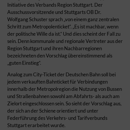
Initiative des Verbands Region Stuttgart. Der
Ausschussvorsitzende und Stuttgarts OB Dr.
Wolfgang Schuster sprach „von einem ganz zentralen
Schritt zum Metropolenticket“. „Es ist machbar, wenn
der politische Wille da ist.“ Und dies scheint der Fall zu
sein. Denn kommunale und regionale Vertreter aus der
Region Stuttgart und ihren Nachbarregionen
bezeichneten den Vorschlag übereinstimmend als
„guten Einstieg“.
Analog zum City-Ticket der Deutschen Bahn soll bei
jedem verkauften Bahnticket für Verbindungen
innerhalb der Metropolregion die Nutzung von Bussen
und Straßenbahnen sowohl am Abfahrts- als auch am
Zielort eingeschlossen sein. So sieht der Vorschlag aus,
der sich an der Schiene orientiert und unter
Federführung des Verkehrs- und Tarifverbunds
Stuttgart erarbeitet wurde.